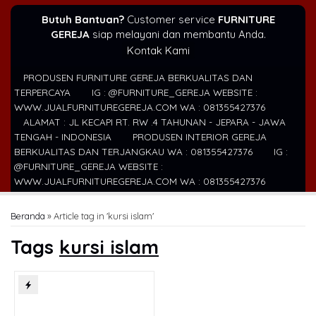
Butuh Bantuan?
Customer service
FURNITURE
GEREJA
siap melayani dan membantu Anda.
Kontak Kami
PRODUSEN FURNITURE GEREJA BERKUALITAS DAN
TERPERCAYA
IG : @FURNITURE_GEREJA WEBSITE :
WWW.JUALFURNITUREGEREJA.COM WA : 081355427376
ALAMAT : JL KECAPI RT. RW .4 TAHUNAN - JEPARA - JAWA
TENGAH - INDONESIA
PRODUSEN INTERIOR GEREJA
BERKUALITAS DAN TERJANGKAU WA : 081355427376
IG :
@FURNITURE_GEREJA WEBSITE :
WWW.JUALFURNITUREGEREJA.COM WA : 081355427376
Beranda
»
Article tag in 'kursi islam'
Tags
kursi islam