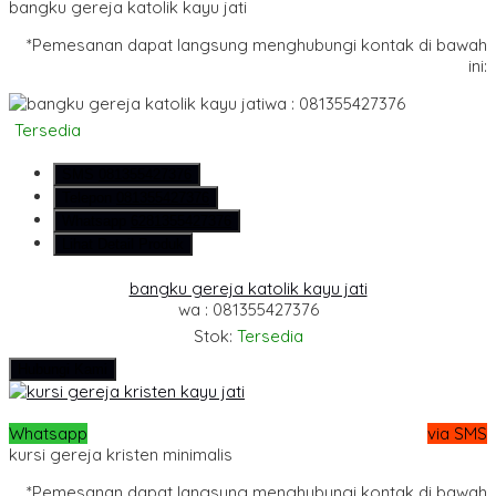
bangku gereja katolik kayu jati
*Pemesanan dapat langsung menghubungi kontak di bawah
ini:
wa : 081355427376
Tersedia
SMS
081355427376
Telepon
081355427376
Whatsapp
6281355427376
Lihat Detail Produk
bangku gereja katolik kayu jati
wa : 081355427376
Stok:
Tersedia
Hubungi Kami
Whatsapp
via SMS
kursi gereja kristen minimalis
*Pemesanan dapat langsung menghubungi kontak di bawah