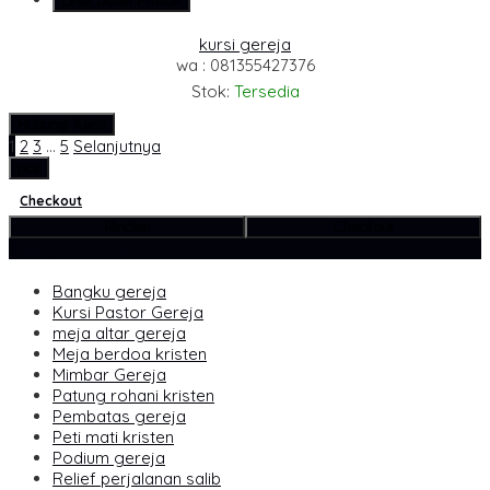
Lihat Detail Produk
kursi gereja
wa : 081355427376
Stok:
Tersedia
Hubungi Kami
1
2
3
…
5
Selanjutnya
pcs
Checkout
Rincian
Checkout
Kategori Produk
Bangku gereja
Kursi Pastor Gereja
meja altar gereja
Meja berdoa kristen
Mimbar Gereja
Patung rohani kristen
Pembatas gereja
Peti mati kristen
Podium gereja
Relief perjalanan salib