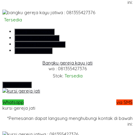
ini:
wa : 081355427376
Tersedia
SMS
081355427376
Telepon
081355427376
Whatsapp
6281355427376
Lihat Detail Produk
Bangku gereja kayu jati
wa : 081355427376
Stok:
Tersedia
Hubungi Kami
Whatsapp
via SMS
kursi gereja jati
*Pemesanan dapat langsung menghubungi kontak di bawah
ini:
wa : 081355427376