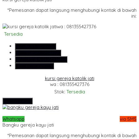
*Pemesanan dapat langsung menghubungi kontak di bawah
ini:
wa : 081355427376
Tersedia
SMS
081355427376
Telepon
081355427376
Whatsapp
6281355427376
Lihat Detail Produk
kursi gereja katolik jati
wa : 081355427376
Stok:
Tersedia
Hubungi Kami
Whatsapp
via SMS
Bangku gereja kayu jati
*Pemesanan dapat langsung menghubungi kontak di bawah