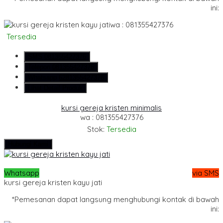
ini:
wa : 081355427376
Tersedia
SMS
081355427376
Telepon
081355427376
Whatsapp
6281355427376
Lihat Detail Produk
kursi gereja kristen minimalis
wa : 081355427376
Stok:
Tersedia
Hubungi Kami
Whatsapp
via SMS
kursi gereja kristen kayu jati
*Pemesanan dapat langsung menghubungi kontak di bawah
ini: