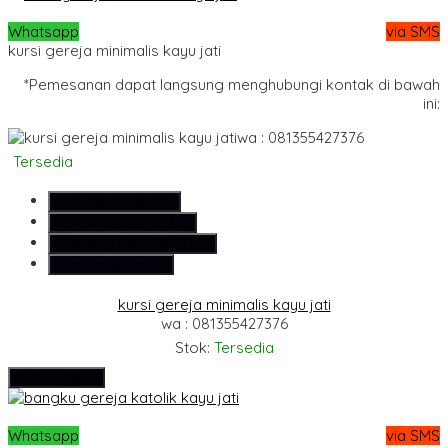
Whatsapp
via SMS
kursi gereja minimalis kayu jati
*Pemesanan dapat langsung menghubungi kontak di bawah
ini:
wa : 081355427376
Tersedia
SMS
081355427376
Telepon
081355427376
Whatsapp
6281355427376
Lihat Detail Produk
kursi gereja minimalis kayu jati
wa : 081355427376
Stok:
Tersedia
Hubungi Kami
Whatsapp
via SMS