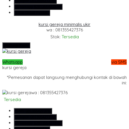
Telepon
081355427376
Whatsapp
6281355427376
Lihat Detail Produk
kursi gereja minimalis ukir
wa : 081355427376
Stok:
Tersedia
Hubungi Kami
Whatsapp
via SMS
kursi gereja
*Pemesanan dapat langsung menghubungi kontak di bawah
ini:
wa : 081355427376
Tersedia
SMS
081355427376
Telepon
081355427376
Whatsapp
6281355427376