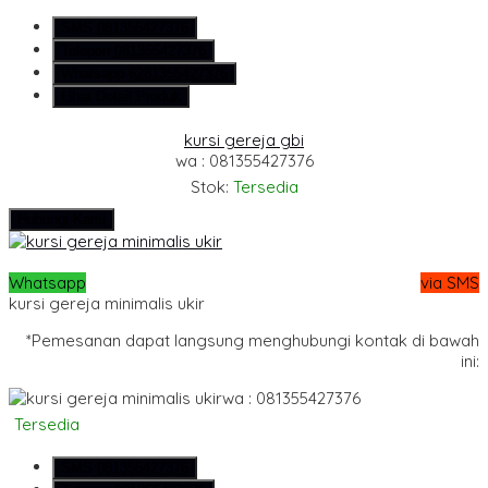
SMS
081355427376
Telepon
081355427376
Whatsapp
6281355427376
Lihat Detail Produk
kursi gereja gbi
wa : 081355427376
Stok:
Tersedia
Hubungi Kami
Whatsapp
via SMS
kursi gereja minimalis ukir
*Pemesanan dapat langsung menghubungi kontak di bawah
ini:
wa : 081355427376
Tersedia
SMS
081355427376