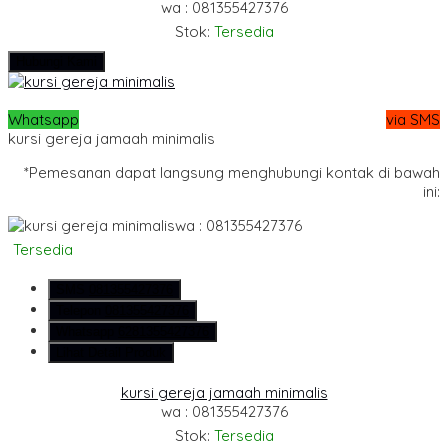
wa : 081355427376
Stok:
Tersedia
Hubungi Kami
Whatsapp
via SMS
kursi gereja jamaah minimalis
*Pemesanan dapat langsung menghubungi kontak di bawah
ini:
wa : 081355427376
Tersedia
SMS
081355427376
Telepon
081355427376
Whatsapp
6281355427376
Lihat Detail Produk
kursi gereja jamaah minimalis
wa : 081355427376
Stok:
Tersedia