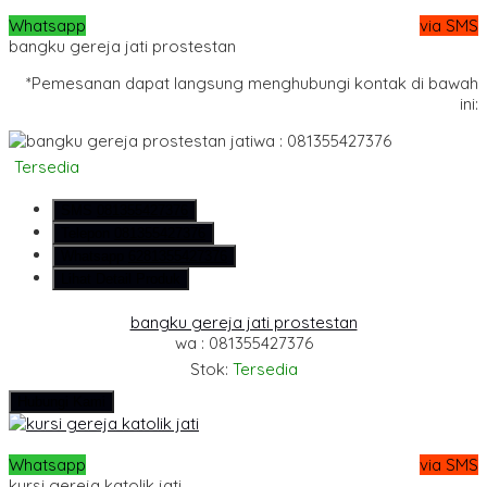
Whatsapp
via SMS
bangku gereja jati prostestan
*Pemesanan dapat langsung menghubungi kontak di bawah
ini:
wa : 081355427376
Tersedia
SMS
081355427376
Telepon
081355427376
Whatsapp
6281355427376
Lihat Detail Produk
bangku gereja jati prostestan
wa : 081355427376
Stok:
Tersedia
Hubungi Kami
Whatsapp
via SMS
kursi gereja katolik jati