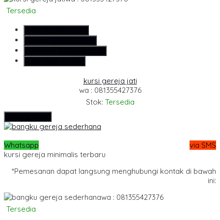
Tersedia
SMS
081355427376
Telepon
081355427376
Whatsapp
6281355427376
Lihat Detail Produk
kursi gereja jati
wa : 081355427376
Stok:
Tersedia
Hubungi Kami
Whatsapp
via SMS
kursi gereja minimalis terbaru
*Pemesanan dapat langsung menghubungi kontak di bawah
ini:
wa : 081355427376
Tersedia