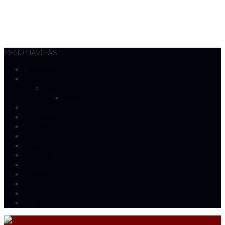
MENU NAVIGASI
Beranda
Artikel
dvscs
gallery
Cara Belanja
Cek Biaya Kirim
Cek Resi
gallery
gallery
Katalog
Konfirmasi
Kontak
Profil Kami
Testimonial
Artikel Terbaru