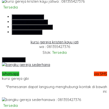
wa : 081355427376
Tersedia
SMS
081355427376
Telepon
081355427376
Whatsapp
6281355427376
Lihat Detail Produk
kursi gereja kristen kayu jati
wa : 081355427376
Stok:
Tersedia
Hubungi Kami
Whatsapp
via SMS
kursi gereja gbi
*Pemesanan dapat langsung menghubungi kontak di bawah
ini:
wa : 081355427376
Tersedia