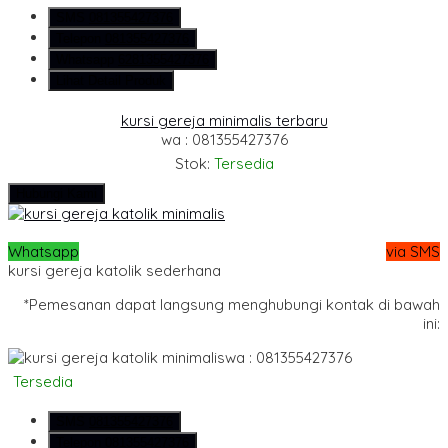
SMS
081355427376
Telepon
081355427376
Whatsapp
6281355427376
Lihat Detail Produk
kursi gereja minimalis terbaru
wa : 081355427376
Stok:
Tersedia
Hubungi Kami
Whatsapp
via SMS
kursi gereja katolik sederhana
*Pemesanan dapat langsung menghubungi kontak di bawah
ini:
wa : 081355427376
Tersedia
SMS
081355427376
Telepon
081355427376