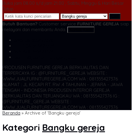
Buka jam 08.00 s/d jam 21.00 , Sabtu, Minggu & Hari Besar
Tutup
Cari
Butuh Bantuan?
Customer service
FURNITURE GEREJA
siap
melayani dan membantu Anda.
Kontak Kami
SMS
081355427376
TELP
081355427376
WA
6281355427376
admin@jualfurnituregereja.com
PRODUSEN FURNITURE GEREJA BERKUALITAS DAN
TERPERCAYA
IG : @FURNITURE_GEREJA WEBSITE :
WWW.JUALFURNITUREGEREJA.COM WA : 081355427376
ALAMAT : JL KECAPI RT. RW .4 TAHUNAN - JEPARA - JAWA
TENGAH - INDONESIA
PRODUSEN INTERIOR GEREJA
BERKUALITAS DAN TERJANGKAU WA : 081355427376
IG :
@FURNITURE_GEREJA WEBSITE :
WWW.JUALFURNITUREGEREJA.COM WA : 081355427376
Beranda
»
Archive of 'Bangku gereja'
Kategori
Bangku gereja