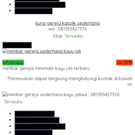
Whatsapp
6281355427376
Lihat Detail Produk
kursi gereja katolik sederhana
wa : 081355427376
Stok:
Tersedia
Hubungi Kami
Whatsapp
via SMS
mimbar gereja minimalis kayu jati terbaru
*Pemesanan dapat langsung menghubungi kontak di bawah
ini:
wa : 081355427376
Tersedia
SMS
081355427376
Telepon
081355427376
Whatsapp
6281355427376
Lihat Detail Produk