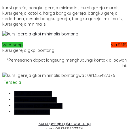
kursi gereja, bangku gereja minimalis , kursi gereja murah,
kursi gereja katolik, harga bangku gereja, bangku gereja
sederhana, desain bangku gereja, bangku gereja, minimalis,
kursi gereja minimalis
Whatsapp
via SMS
kursi gereja gkpi bontang
*Pemesanan dapat langsung menghubungi kontak di bawah
ini:
wa : 081355427376
Tersedia
SMS
081355427376
Telepon
081355427376
Whatsapp
6281355427376
Lihat Detail Produk
kursi gereja gkpi bontang
wa : 081355427376