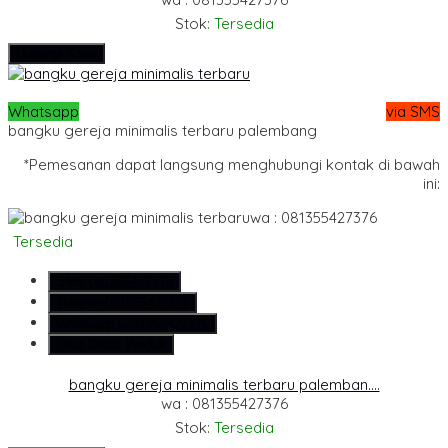
Stok:
Tersedia
Hubungi Kami
Whatsapp
via SMS
bangku gereja minimalis terbaru palembang
*Pemesanan dapat langsung menghubungi kontak di bawah
ini:
wa : 081355427376
Tersedia
SMS
081355427376
Telepon
081355427376
Whatsapp
6281355427376
Lihat Detail Produk
bangku gereja minimalis terbaru palemban....
wa : 081355427376
Stok:
Tersedia