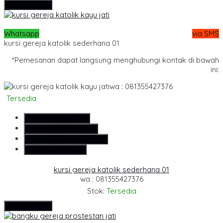
Hubungi Kami
Whatsapp
via SMS
kursi gereja katolik sederhana 01
*Pemesanan dapat langsung menghubungi kontak di bawah
ini:
wa : 081355427376
Tersedia
SMS
081355427376
Telepon
081355427376
Whatsapp
6281355427376
Lihat Detail Produk
kursi gereja katolik sederhana 01
wa : 081355427376
Stok:
Tersedia
Hubungi Kami