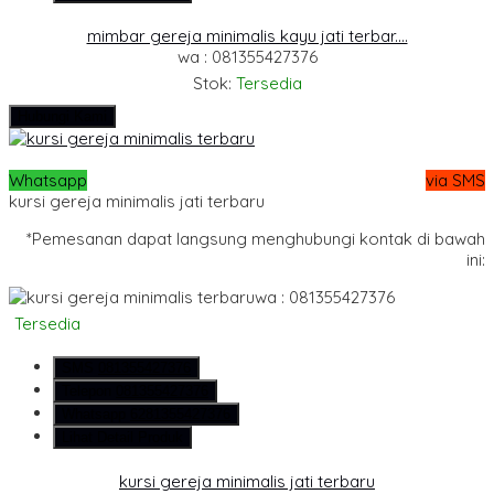
mimbar gereja minimalis kayu jati terbar....
wa : 081355427376
Stok:
Tersedia
Hubungi Kami
Whatsapp
via SMS
kursi gereja minimalis jati terbaru
*Pemesanan dapat langsung menghubungi kontak di bawah
ini:
wa : 081355427376
Tersedia
SMS
081355427376
Telepon
081355427376
Whatsapp
6281355427376
Lihat Detail Produk
kursi gereja minimalis jati terbaru