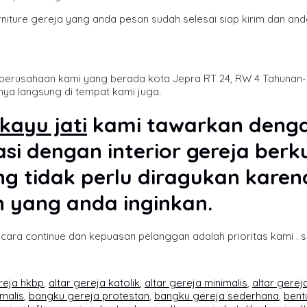
iture gereja yang anda pesan sudah selesai siap kirim dan an
e perusahaan kami yang berada kota Jepra RT 24, RW 4 Tahuna
a langsung di tempat kami juga.
 kayu jati
kami tawarkan deng
si dengan interior gereja ber
ng tidak perlu diragukan kar
n yang anda inginkan.
ecara continue dan kepuasan pelanggan adalah prioritas kami . 
reja hkbp
,
altar gereja katolik
,
altar gereja minimalis
,
altar gerej
malis
,
bangku gereja protestan
,
bangku gereja sederhana
,
bent