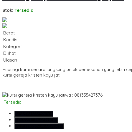
Stok:
Tersedia
Berat
Kondisi
Kategori
Dilihat
Ulasan
Hubungi kami secara langsung untuk pemesanan yang lebih ce
kursi gereja kristen kayu jati
wa : 081355427376
Tersedia
SMS
081355427376
Telepon
081355427376
Whatsapp
6281355427376