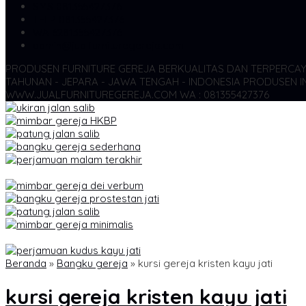
SMS
081355427376
TELP
081355427376
WA
6281355427376
admin@jualfurnituregereja.com
PRODUSEN FURNITURE GEREJA BERKUALITAS DAN TERPERCA
TAHUNAN - JEPARA - JAWA TENGAH - INDONESIA
PRODUSEN IN
WWW.JUALFURNITUREGEREJA.COM WA : 081355427376
Beranda
»
Bangku gereja
»
kursi gereja kristen kayu jati
kursi gereja kristen kayu jati