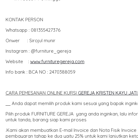
KONTAK PERSON
Whatsapp : 081355427376
Onwer : Sirojul munir
Instagram : @furniture_gereja
Website :
www.furnituregereja.com
Info bank : BCA NO : 2470388059
CARA PEMESANAN ONLINE KURSI
GEREJA KRISTEN KAYU JAT
Anda dapat memilih produk kami sesuai yang bapak ingin
Pilih produk FURNITURE GEREJA yang anda inginkan, lalu inf
untuk tanda, barang siap kami proses
.Kami akan membuatkan E-mail Invoice dan Nota Fisik Invoic
pembayaran tahap ke dua yaitu 25% untuk kami lanjutkan ketah