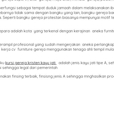
a berfungsi sebagai tempat duduk jamaah dalam melaksanakan i
rnya tidak sama dengan bangku yang lain, bangku gereja banya
Seperti bangku gereja protestan biasanya mempunyai motif tem
 Jepara adalah kota yang terkenal dengan kerajinan aneka furn
rampil profesional yang sudah mengerjakan aneka perlangkapan
erja cv furniture gereja menggunakan tenaga ahli tempil mulai 
gku
kursi gereja kristen kayu jati
adalah jenis kayu jati tipe A, s
ni sehingga legal dari pemerintah
unakan finsing terbaik, finsisng jenis A sehingga mnghasilkan 