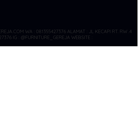
REJA.COM WA : 081355427376
ALAMAT : JL KECAPI RT. RW .4
27376
IG : @FURNITURE_GEREJA WEBSITE :