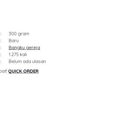
:
300 gram
:
Baru
:
Bangku gereja
:
1.275 kali
:
Belum ada ulasan
pat!
QUICK ORDER