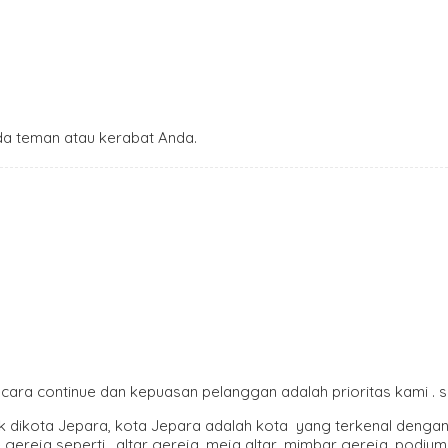
a teman atau kerabat Anda.
ecara continue dan kepuasan pelanggan adalah prioritas kami . 
tak dikota Jepara, kota Jepara adalah kota yang terkenal denga
 gereja seperti , altar gereja, meja altar, mimbar gereja, podiu