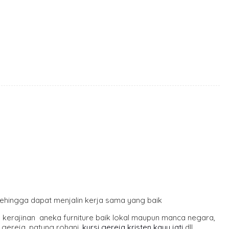
sehingga dapat menjalin kerja sama yang baik
n kerajinan aneka furniture baik lokal maupun manca negara,
m gereja, patung rohani,
kursi gereja kristen kayu jati
dll.