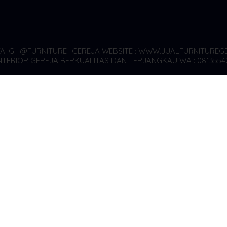
YA
IG : @FURNITURE_GEREJA WEBSITE : WWW.JUALFURNITUREGE
TERIOR GEREJA BERKUALITAS DAN TERJANGKAU WA : 0813554