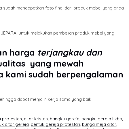
da sudah mendapatkan foto final dari produk mebel yang anda
n- JEPARA untuk melakukan pembelian produk mebel yang
an harga
terjangkau dan
kualitas yang mewah
ena kami sudah berpengalaman
sehingga dapat menjalin kerja sama yang baik
a protestan
,
altar kristen
,
bangku gereja
,
bangku gereja hkbp
,
uk altar gereja
,
bentuk gereja protestan
,
bunga meja altar
,