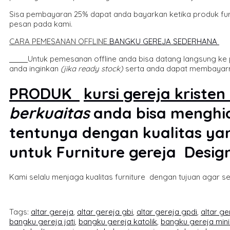
Sisa pembayaran 25% dapat anda bayarkan ketika produk furn
pesan pada kami.
CARA PEMESANAN OFFLINE
BANGKU GEREJA SEDERHANA
Untuk pemesanan offline anda bisa datang langsung k
anda inginkan
(jika ready stock)
serta anda dapat membayarny
PRODUK
kursi gereja kristen
berkuaitas
anda bisa menghia
tentunya dengan kualitas ya
untuk Furniture gereja Desig
Kami selalu menjaga kualitas furniture dengan tujuan agar s
Tags:
altar gereja
,
altar gereja gbi
,
altar gereja gpdi
,
altar ge
bangku gereja jati
,
bangku gereja katolik
,
bangku gereja mini