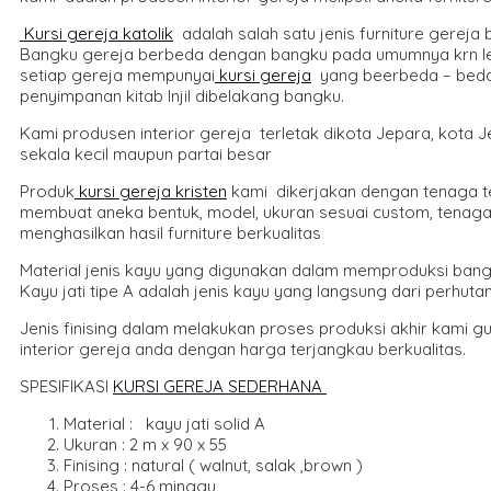
Kursi gereja katolik
adalah salah satu jenis furniture gerej
Bangku gereja berbeda dengan bangku pada umumnya krn leba
setiap gereja mempunyai
kursi gereja
yang beerbeda – beda. 
penyimpanan kitab Injil dibelakang bangku.
Kami produsen interior gereja terletak dikota Jepara, kota
sekala kecil maupun partai besar
Produk
kursi gereja kristen
kami dikerjakan dengan tenaga te
membuat aneka bentuk, model, ukuran sesuai custom, tenaga k
menghasilkan hasil furniture berkualitas
Material jenis kayu yang digunakan dalam memproduksi ban
Kayu jati tipe A adalah jenis kayu yang langsung dari perhuta
Jenis finising dalam melakukan proses produksi akhir kami g
interior gereja anda dengan harga terjangkau berkualitas.
SPESIFIKASI
KURSI GEREJA SEDERHANA
Material : kayu jati solid A
Ukuran : 2 m x 90 x 55
Finising : natural ( walnut, salak ,brown )
Proses : 4-6 minggu