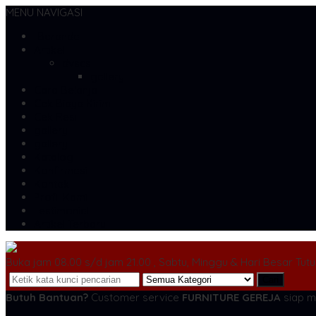
MENU NAVIGASI
Beranda
Artikel
dvscs
gallery
Cara Belanja
Cek Biaya Kirim
Cek Resi
gallery
gallery
Katalog
Konfirmasi
Kontak
Profil Kami
Testimonial
Artikel Terbaru
Buka jam 08.00 s/d jam 21.00 , Sabtu, Minggu & Hari Besar Tut
Cari
Butuh Bantuan?
Customer service
FURNITURE GEREJA
siap m