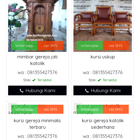
Whatsapp
via SMS
Whatsapp
via SMS
mimbar gereja jati
kursi uskup
katolik
wa : 081355427376
wa : 081355427376
Stok:
Tersedia
Stok:
Tersedia
Hubungi Kami
Hubungi Kami
Whatsapp
via SMS
Whatsapp
via SMS
kursi gereja minimalis
kursi gereja katolik
terbaru
sederhana
wa : 081355427376
wa : 081355427376