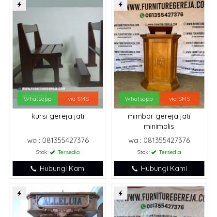
Whatsapp
via SMS
Whatsapp
via SMS
kursi gereja jati
mimbar gereja jati
minimalis
wa : 081355427376
wa : 081355427376
Stok:
Tersedia
Stok:
Tersedia
Hubungi Kami
Hubungi Kami