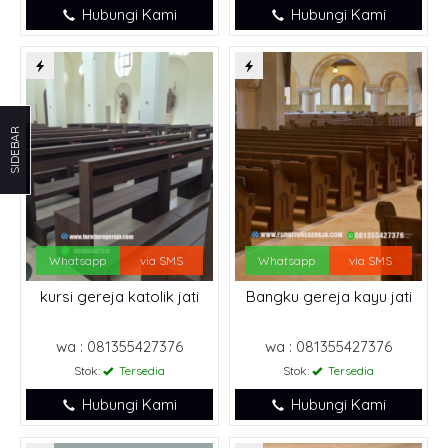
Hubungi Kami
Hubungi Kami
SIDEBAR
Whatsapp
via SMS
Whatsapp
via SMS
kursi gereja katolik jati
Bangku gereja kayu jati
wa : 081355427376
wa : 081355427376
Stok:
Tersedia
Stok:
Tersedia
Hubungi Kami
Hubungi Kami