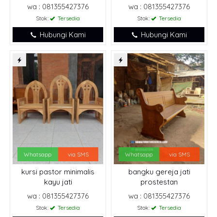
wa : 081355427376
wa : 081355427376
Stok:
Tersedia
Stok:
Tersedia
Hubungi Kami
Hubungi Kami
Whatsapp
via SMS
Whatsapp
via SMS
kursi pastor minimalis
bangku gereja jati
kayu jati
prostestan
wa : 081355427376
wa : 081355427376
Stok:
Tersedia
Stok:
Tersedia