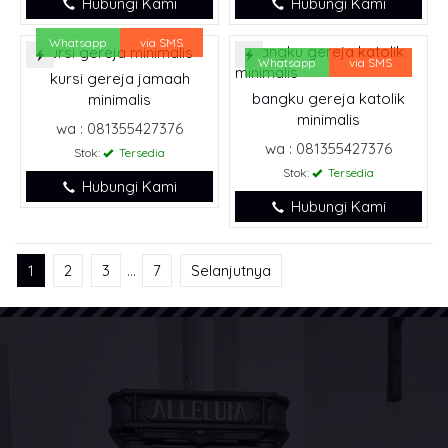
Hubungi Kami
Hubungi Kami
Whatsapp
via SMS
Whatsapp
via SMS
kursi gereja jamaah
bangku gereja katolik
minimalis
minimalis
wa : 081355427376
wa : 081355427376
Stok:
Tersedia
Stok:
Tersedia
Hubungi Kami
Hubungi Kami
1
2
3
…
7
Selanjutnya