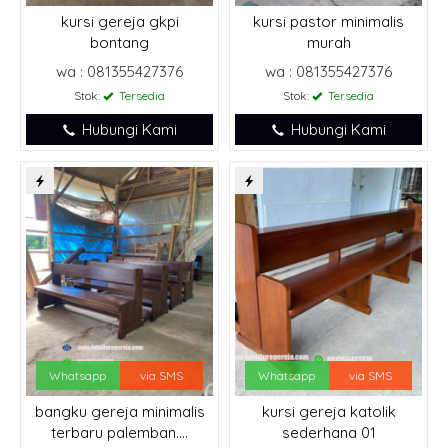
kursi gereja gkpi
kursi pastor minimalis
bontang
murah
wa : 081355427376
wa : 081355427376
Stok:
Tersedia
Stok:
Tersedia
Hubungi Kami
Hubungi Kami
Whatsapp
via SMS
Whatsapp
via SMS
bangku gereja minimalis
kursi gereja katolik
terbaru palemban....
sederhana 01