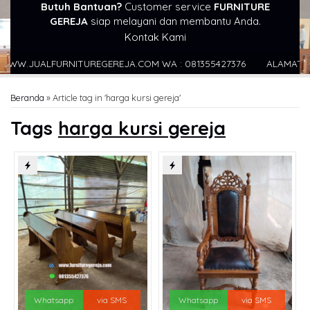
Butuh Bantuan?
Customer service
FURNITURE
GEREJA
siap melayani dan membantu Anda.
Kontak Kami
W.JUALFURNITUREGEREJA.COM WA : 081355427376
ALAMAT : JL K
Beranda
»
Article tag in 'harga kursi gereja'
Tags
harga kursi gereja
Whatsapp
via SMS
Whatsapp
via SMS