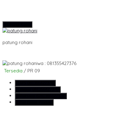
Hubungi Kami
patung rohani
wa : 081355427376
Tersedia
/ PR 09
SMS
081355427376
Telepon
081355427376
Whatsapp
6281355427376
Lihat Detail Produk