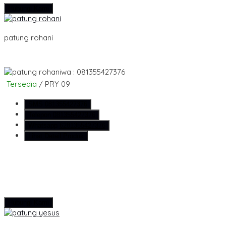
Hubungi Kami
patung rohani
wa : 081355427376
Tersedia
/ PRY 09
SMS
081355427376
Telepon
081355427376
Whatsapp
6281355427376
Lihat Detail Produk
Hubungi Kami