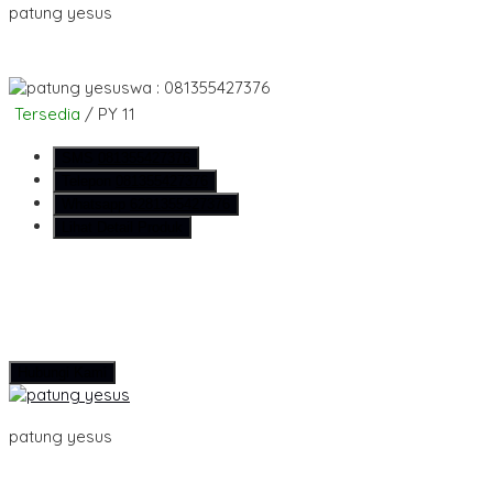
patung yesus
wa : 081355427376
Tersedia
/ PY 11
SMS
081355427376
Telepon
081355427376
Whatsapp
6281355427376
Lihat Detail Produk
Hubungi Kami
patung yesus