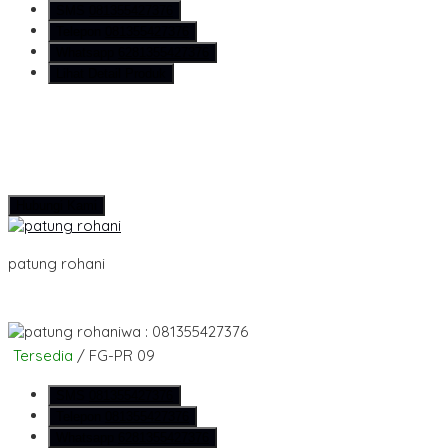
SMS
081355427376
Telepon
081355427376
Whatsapp
6281355427376
Lihat Detail Produk
Hubungi Kami
patung rohani
wa : 081355427376
Tersedia
/ FG-PR 09
SMS
081355427376
Telepon
081355427376
Whatsapp
6281355427376