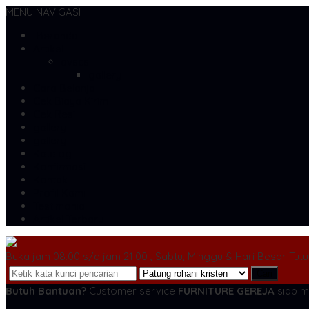
MENU NAVIGASI
Beranda
Artikel
dvscs
gallery
Cara Belanja
Cek Biaya Kirim
Cek Resi
gallery
gallery
Katalog
Konfirmasi
Kontak
Profil Kami
Testimonial
Artikel Terbaru
Buka jam 08.00 s/d jam 21.00 , Sabtu, Minggu & Hari Besar Tut
Cari
Butuh Bantuan?
Customer service
FURNITURE GEREJA
siap m