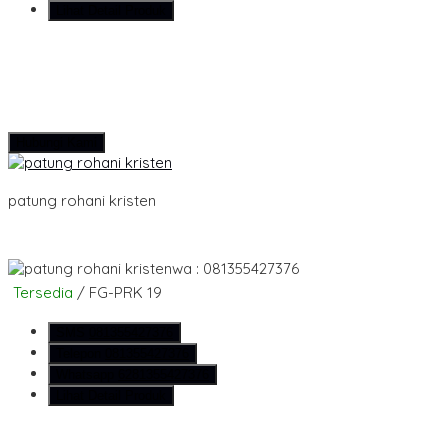
Lihat Detail Produk
Hubungi Kami
patung rohani kristen
wa : 081355427376
Tersedia
/ FG-PRK 19
SMS
081355427376
Telepon
081355427376
Whatsapp
6281355427376
Lihat Detail Produk