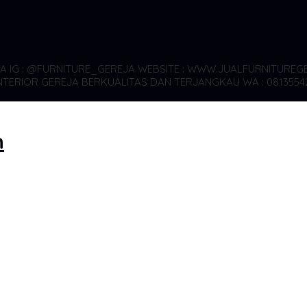
YA
IG : @FURNITURE_GEREJA WEBSITE : WWW.JUALFURNITUREGE
TERIOR GEREJA BERKUALITAS DAN TERJANGKAU WA : 0813554
n