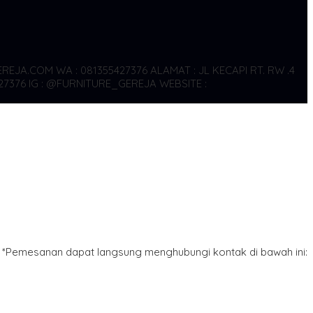
REJA.COM WA : 081355427376
ALAMAT : JL KECAPI RT. RW .4
27376
IG : @FURNITURE_GEREJA WEBSITE :
*Pemesanan dapat langsung menghubungi kontak di bawah ini: