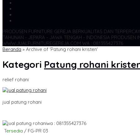
SMS
081355427376
TELP
081355427376
WA
6281355427376
admin@jualfurnituregereja.com
PRODUSEN FURNITURE GEREJA BERKUALITAS DAN TERPERCA
TAHUNAN - JEPARA - JAWA TENGAH - INDONESIA
PRODUSEN IN
WWW.JUALFURNITUREGEREJA.COM WA : 081355427376
Beranda
»
Archive of 'Patung rohani kristen'
Kategori
Patung rohani kriste
relief rohani
jual patung rohani
wa : 081355427376
Tersedia
/ FG-PR 03