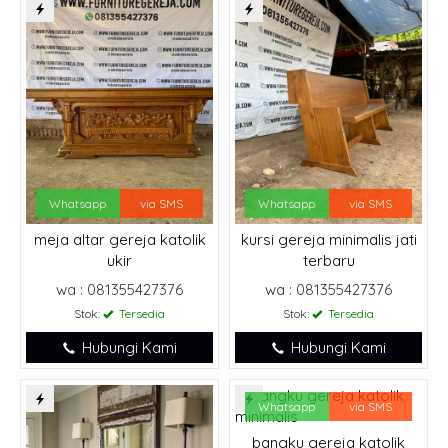
Whatsapp
via SMS
Whatsapp
via SMS
meja altar gereja katolik
kursi gereja minimalis jati
ukir
terbaru
wa : 081355427376
wa : 081355427376
Stok:
Tersedia
Stok:
Tersedia
Hubungi Kami
Hubungi Kami
Whatsapp
via SMS
bangku gereja katolik