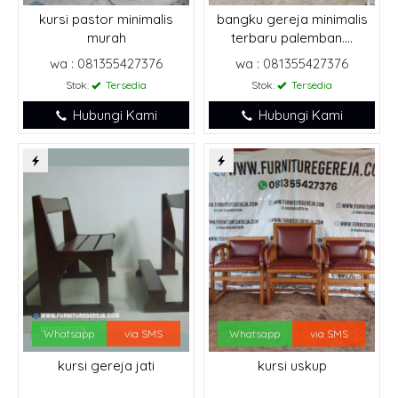
kursi pastor minimalis
bangku gereja minimalis
murah
terbaru palemban....
wa : 081355427376
wa : 081355427376
Stok:
Tersedia
Stok:
Tersedia
Hubungi Kami
Hubungi Kami
Whatsapp
via SMS
Whatsapp
via SMS
kursi gereja jati
kursi uskup