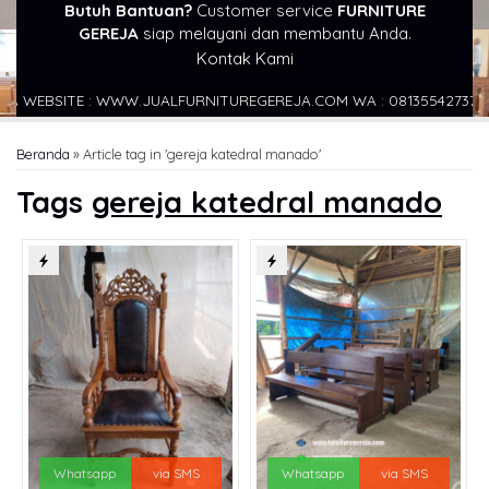
Butuh Bantuan?
Customer service
FURNITURE
GEREJA
siap melayani dan membantu Anda.
Kontak Kami
WEBSITE : WWW.JUALFURNITUREGEREJA.COM WA : 081355427376
Beranda
»
Article tag in 'gereja katedral manado'
Tags
gereja katedral manado
Whatsapp
via SMS
Whatsapp
via SMS