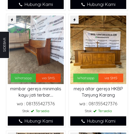
Hubungi Kami
Hubungi Kami
SIDEBAR
Whatsapp
via SMS
Whatsapp
via SMS
mimbar gereja minimalis
meja altar gereja HKBP
kayu jati terbar....
Tanjung Karang
wa : 081355427376
wa : 081355427376
Stok:
Tersedia
Stok:
Tersedia
Hubungi Kami
Hubungi Kami