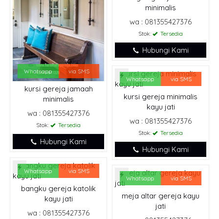
minimalis
wa : 081355427376
Stok:
Tersedia
Hubungi Kami
Whatsapp
via SMS
Whatsapp
via SMS
kursi gereja jamaah
kursi gereja minimalis
minimalis
kayu jati
wa : 081355427376
wa : 081355427376
Stok:
Tersedia
Stok:
Tersedia
Hubungi Kami
Hubungi Kami
Whatsapp
via SMS
Whatsapp
via SMS
bangku gereja katolik
meja altar gereja kayu
kayu jati
jati
wa : 081355427376