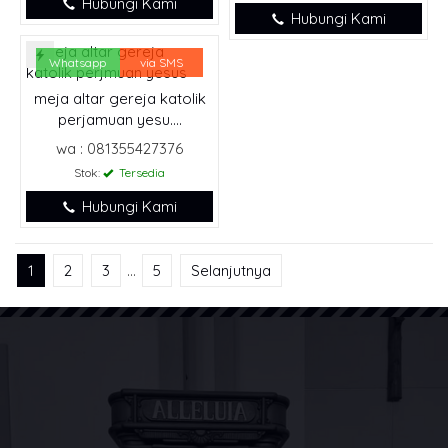
Hubungi Kami
Hubungi Kami
Whatsapp
via SMS
meja altar gereja katolik
perjamuan yesu....
wa : 081355427376
Stok:
Tersedia
Hubungi Kami
1
2
3
…
5
Selanjutnya