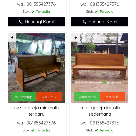
wa : 081355427376
wa : 081355427376
Stok:
Tersedia
Stok:
Tersedia
Hubungi Kami
Hubungi Kami
Whatsapp
via SMS
Whatsapp
via SMS
kursi gereja minimalis
kursi gereja katolik
terbaru
sederhana
wa : 081355427376
wa : 081355427376
Stok:
Tersedia
Stok:
Tersedia