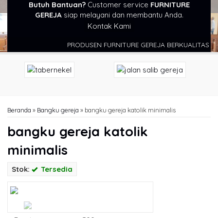
Butuh Bantuan?
Customer service
FURNITURE
GEREJA
siap melayani dan membantu Anda.
Kontak Kami
PRODUSEN FURNITURE GEREJA BERKUALITAS DAN 
Beranda
»
Bangku gereja
»
bangku gereja katolik minimalis
bangku gereja katolik
minimalis
Stok:
Tersedia