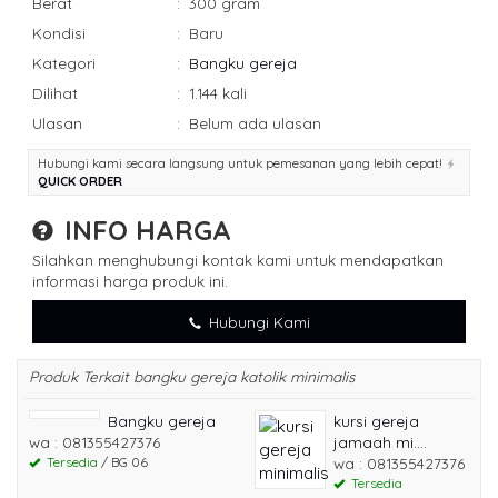
Berat
:
300 gram
Kondisi
:
Baru
Kategori
:
Bangku gereja
Dilihat
:
1.144 kali
Ulasan
:
Belum ada ulasan
Hubungi kami secara langsung untuk pemesanan yang lebih cepat!
QUICK ORDER
INFO HARGA
Silahkan menghubungi kontak kami untuk mendapatkan
informasi harga produk ini.
Hubungi Kami
Produk Terkait bangku gereja katolik minimalis
Bangku gereja
kursi gereja
wa : 081355427376
jamaah mi....
Tersedia
/ BG 06
wa : 081355427376
Tersedia