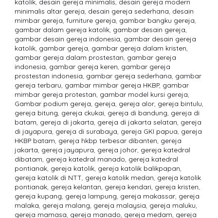
katolik
,
desain gereja minimalis
,
desain gereja modern
minimalis altar gereja
,
desain gereja sederhana
,
desain
mimbar gereja
,
furniture gereja
,
gambar bangku gereja
,
gambar dalam gereja katolik
,
gambar desain gereja
,
gambar desain gereja indonesia
,
gambar desain gereja
katolik
,
gambar gereja
,
gambar gereja dalam kristen
,
gambar gereja dalam prostestan
,
gambar gereja
indonesia
,
gambar gereja keren
,
gambar gereja
prostestan indonesia
,
gambar gereja sederhana
,
gambar
gereja terbaru
,
gambar mimbar gereja HKBP
,
gambar
mimbar gereja protestan
,
gambar model kursi gereja
,
Gambar podium gereja
,
gereja
,
gereja alor
,
gereja bintulu
,
gereja bitung
,
gereja ckukai
,
gereja di bandung
,
gereja di
batam
,
gereja di jakarta
,
gereja di jakarta selatan
,
gereja
di jayapura
,
gereja di surabaya
,
gereja GKI papua
,
gereja
HKBP batam
,
gereja hkbp terbesar dibanten
,
gereja
jakarta
,
gereja jayapura
,
gereja johor
,
gereja katedral
dibatam
,
gereja katedral manado
,
gereja katedral
pontianak
,
gereja katolik
,
gereja katolik balikpapan
,
gereja katolik di NTT
,
gereja katolik medan
,
gereja katolik
pontianak
,
gereja kelantan
,
gereja kendari
,
gereja kristen
,
gereja kupang
,
gereja lampung
,
gereja makassar
,
gereja
malaka
,
gereja malang
,
gereja malaysia
,
gereja maluku
,
gereja mamasa
,
gereja manado
,
gereja medam
,
gereja