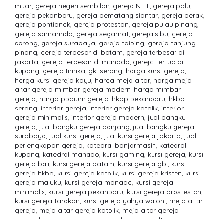
muar
,
gereja negeri sembilan
,
gereja NTT
,
gereja palu
,
gereja pekanbaru
,
gereja pematang siantar
,
gereja perak
,
gereja pontianak
,
gereja protestan
,
gereja pulau pinang
,
gereja samarinda
,
gereja segamat
,
gereja sibu
,
gereja
sorong
,
gereja surabaya
,
gereja taiping
,
gereja tanjung
pinang
,
gereja terbesar di batam
,
gereja terbesar di
jakarta
,
gereja terbesar di manado
,
gereja tertua di
kupang
,
gereja timika
,
gki serang
,
harga kursi gereja
,
harga kursi gereja kayu
,
harga meja altar
,
harga meja
altar gereja mimbar gereja modern
,
harga mimbar
gereja
,
harga podium gereja
,
hkbp pekanbaru
,
hkbp
serang
,
interior gereja
,
interior gereja katolik
,
interior
gereja minimalis
,
interior gereja modern
,
jual bangku
gereja
,
jual bangku gereja panjang
,
jual bangku gereja
surabaya
,
jual kursi gereja
,
jual kursi gereja jakarta
,
jual
perlengkapan gereja
,
katedral banjarmasin
,
katedral
kupang
,
katedral manado
,
kursi gaming
,
kursi gereja
,
kursi
gereja bali
,
kursi gereja batam
,
kursi gereja gbi
,
kursi
gereja hkbp
,
kursi gereja katolik
,
kursi gereja kristen
,
kursi
gereja maluku
,
kursi gereja manado
,
kursi gereja
minimalis
,
kursi gereja pekanbaru
,
kursi gereja prostestan
,
kursi gereja tarakan
,
kursi gereja yahya waloni
,
meja altar
gereja
,
meja altar gereja katolik
,
meja altar gereja