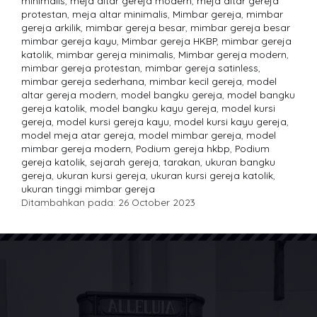
minimalis
,
meja altar gereja modern
,
meja altar gereja
protestan
,
meja altar minimalis
,
Mimbar gereja
,
mimbar
gereja arkilik
,
mimbar gereja besar
,
mimbar gereja besar
mimbar gereja kayu
,
Mimbar gereja HKBP
,
mimbar gereja
katolik
,
mimbar gereja minimalis
,
Mimbar gereja modern
,
mimbar gereja protestan
,
mimbar gereja satinless
,
mimbar gereja sederhana
,
mimbar kecil gereja
,
model
altar gereja modern
,
model bangku gereja
,
model bangku
gereja katolik
,
model bangku kayu gereja
,
model kursi
gereja
,
model kursi gereja kayu
,
model kursi kayu gereja
,
model meja atar gereja
,
model mimbar gereja
,
model
mimbar gereja modern
,
Podium gereja hkbp
,
Podium
gereja katolik
,
sejarah gereja
,
tarakan
,
ukuran bangku
gereja
,
ukuran kursi gereja
,
ukuran kursi gereja katolik
,
ukuran tinggi mimbar gereja
Ditambahkan pada: 26 October 2023