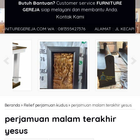
Butuh Bantuan?
Customer service
FURNITURE
GEREJA
siap melayani dan membantu Anda.
Kontak Kami
ITUREGEREJA.COM WA : 081355427376
ALAMAT : JL KECAPI RT. 
Beranda
»
Relief perjamuan kudus
»
perjamuan malam terakhir yesus
perjamuan malam terakhir
yesus