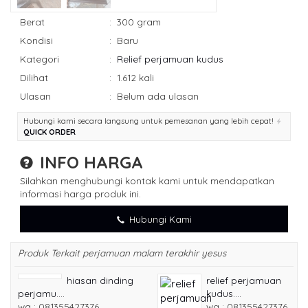
Berat
:
300 gram
Kondisi
:
Baru
Kategori
:
Relief perjamuan kudus
Dilihat
:
1.612 kali
Ulasan
:
Belum ada ulasan
Hubungi kami secara langsung untuk pemesanan yang lebih cepat!
QUICK ORDER
INFO HARGA
Silahkan menghubungi kontak kami untuk mendapatkan
informasi harga produk ini.
Hubungi Kami
Produk Terkait perjamuan malam terakhir yesus
hiasan dinding
relief perjamuan
perjamu....
kudus....
wa : 081355427376
wa : 081355427376