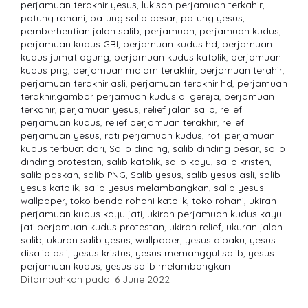
perjamuan terakhir yesus
,
lukisan perjamuan terkahir
,
patung rohani
,
patung salib besar
,
patung yesus
,
pemberhentian jalan salib
,
perjamuan
,
perjamuan kudus
,
perjamuan kudus GBI
,
perjamuan kudus hd
,
perjamuan
kudus jumat agung
,
perjamuan kudus katolik
,
perjamuan
kudus png
,
perjamuan malam terakhir
,
perjamuan terahir
,
perjamuan terakhir asli
,
perjamuan terakhir hd
,
perjamuan
terakhir.gambar perjamuan kudus di gereja
,
perjamuan
terkahir
,
perjamuan yesus
,
relief jalan salib
,
relief
perjamuan kudus
,
relief perjamuan terakhir
,
relief
perjamuan yesus
,
roti perjamuan kudus
,
roti perjamuan
kudus terbuat dari
,
Salib dinding
,
salib dinding besar
,
salib
dinding protestan
,
salib katolik
,
salib kayu
,
salib kristen
,
salib paskah
,
salib PNG
,
Salib yesus
,
salib yesus asli
,
salib
yesus katolik
,
salib yesus melambangkan
,
salib yesus
wallpaper
,
toko benda rohani katolik
,
toko rohani
,
ukiran
perjamuan kudus kayu jati
,
ukiran perjamuan kudus kayu
jati.perjamuan kudus protestan
,
ukiran relief
,
ukuran jalan
salib
,
ukuran salib yesus
,
wallpaper
,
yesus dipaku
,
yesus
disalib asli
,
yesus kristus
,
yesus memanggul salib
,
yesus
perjamuan kudus
,
yesus salib melambangkan
Ditambahkan pada: 6 June 2022