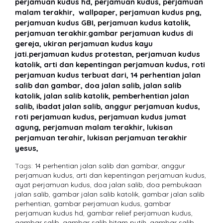
perjamuan kudus hd, perjamuan kudus, perjamuan
malam terakhir, wallpaper, perjamuan kudus png,
perjamuan kudus GBI, perjamuan kudus katolik,
perjamuan terakhir.gambar perjamuan kudus di
gereja, ukiran perjamuan kudus kayu
jati.perjamuan kudus protestan, perjamuan kudus
katolik, arti dan kepentingan perjamuan kudus, roti
perjamuan kudus terbuat dari, 14 perhentian jalan
salib dan gambar, doa jalan salib, jalan salib
katolik, jalan salib katolik, pemberhentian jalan
salib, ibadat jalan salib, anggur perjamuan kudus,
roti perjamuan kudus, perjamuan kudus jumat
agung, perjamuan malam terakhir, lukisan
perjamuan terahir, lukisan perjamuan terakhir
yesus,
Tags:
14 perhentian jalan salib dan gambar
,
anggur
perjamuan kudus
,
arti dan kepentingan perjamuan kudus
,
ayat perjamuan kudus
,
doa jalan salib
,
doa pembukaan
jalan salib
,
gambar jalan salib katolik
,
gambar jalan salib
perhentian
,
gambar perjamuan kudus
,
gambar
perjamuan kudus hd
,
gambar relief perjamuan kudus
,
gambar salib
,
gambar salib hitam putih
,
gambar salib