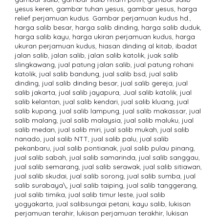
yesus keren
,
gambar tuhan yesus
,
gambar yesus
,
harga
relief perjamuan kudus. Gambar perjamuan kudus hd.
,
harga salib besar
,
harga salib dinding
,
harga salib duduk
,
harga salib kayu
,
harga ukiran perjamuan kudus
,
harga
ukuran perjamuan kudus
,
hiasan dinding al kitab
,
ibadat
jalan salib
,
jalan salib
,
jalan salib katolik
,
juak salib
slingkawang
,
jual patung jalan salib
,
jual patung rohani
katolik
,
jual salib bandung
,
jual salib bsd
,
jual salib
dinding
,
jual salib dinding besar
,
jual salib gereja
,
jual
salib jakarta
,
jual salib jayapura
,
Jual salib katolik
,
jual
salib kelantan
,
jual salib kendari
,
jual salib kluang
,
jual
salib kupang
,
jual salib lampung
,
jual salib makassar
,
jual
salib malang
,
jual salib malaysia
,
jual salib maluku
,
jual
salib medan
,
jual salib miri
,
jual salib mukah
,
jual salib
nanado
,
jual salib NTT
,
jual salib palu
,
jual salib
pekanbaru
,
jual salib pontianak
,
jual salib pulau pinang
,
jual salib sabah
,
jual salib samarinda
,
jual salib sanggau
,
jual salib semarang
,
jual salib serawak
,
jual salib sitiawan
,
jual salib skudai
,
jual salib sorong
,
jual salib sumba
,
jual
salib surabaya\
,
jual salib taiping
,
jual salib tanggerang
,
jual salib timika
,
jual salib timur leste
,
jual salib
yogyakarta
,
jual salibsungai petani
,
kayu salib
,
lukisan
perjamuan terahir
,
lukisan perjamuan terakhir
,
lukisan