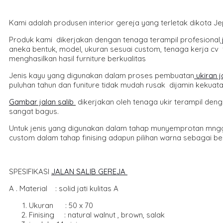
Kami adalah produsen interior gereja yang terletak dikota 
Produk kami dikerjakan dengan tenaga terampil profesional
aneka bentuk, model, ukuran sesuai custom, tenaga kerja cv f
menghasilkan hasil furniture berkualitas
Jenis kayu yang digunakan dalam proses pembuatan
ukiran j
puluhan tahun dan funiture tidak mudah rusak dijamin kekuata
Gambar jalan salib
dikerjakan oleh tenaga ukir terampil den
sangat bagus.
Untuk jenis yang digunakan dalam tahap munyemprotan mngg
custom dalam tahap finising adapun pilihan warna sebagai berik
SPESIFIKASI
JALAN SALIB GEREJA
A . Material : solid jati kulitas A
Ukuran : 50 x 70
Finising : natural walnut , brown, salak