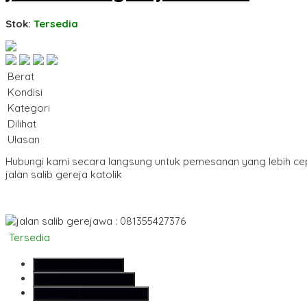
Stok:
Tersedia
Berat
Kondisi
Kategori
Dilihat
Ulasan
Hubungi kami secara langsung untuk pemesanan yang lebih ce
jalan salib gereja katolik
wa : 081355427376
Tersedia
SMS
081355427376
Telepon
081355427376
Whatsapp
6281355427376