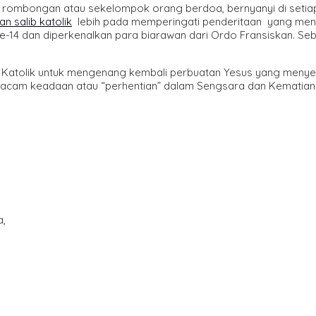
 rombongan atau sekelompok orang berdoa, bernyanyi di seti
an salib katolik
lebih pada memperingati penderitaan yang me
e-14 dan diperkenalkan para biarawan dari Ordo Fransiskan. Seb
i Katolik untuk mengenang kembali perbuatan Yesus yang menyel
acam keadaan atau “perhentian” dalam Sengsara dan Kematian Y
a,