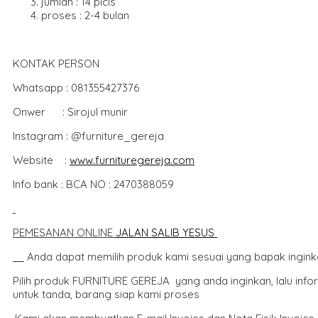
jumlah : 14 picis
proses : 2-4 bulan
KONTAK PERSON
Whatsapp : 081355427376
Onwer : Sirojul munir
Instagram : @furniture_gereja
Website :
www.furnituregereja.com
Info bank : BCA NO : 2470388059
PEMESANAN ONLINE
JALAN SALIB YESUS
Anda dapat memilih produk kami sesuai yang bapak ingink
Pilih produk FURNITURE GEREJA yang anda inginkan, lalu inf
untuk tanda, barang siap kami proses