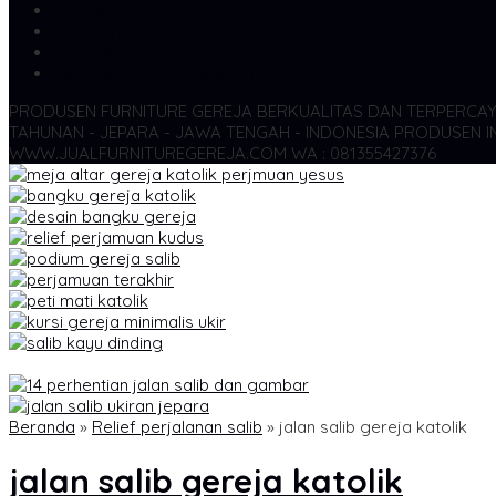
SMS
081355427376
TELP
081355427376
WA
6281355427376
admin@jualfurnituregereja.com
PRODUSEN FURNITURE GEREJA BERKUALITAS DAN TERPERCA
TAHUNAN - JEPARA - JAWA TENGAH - INDONESIA
PRODUSEN IN
WWW.JUALFURNITUREGEREJA.COM WA : 081355427376
Beranda
»
Relief perjalanan salib
»
jalan salib gereja katolik
jalan salib gereja katolik