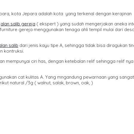
Jepara, kota Jepara adalah kota yang terkenal dengan kerajina
jalan salib gereja
( ekspert ) yang sudah mengerjakan aneka int
urniture gereja menggunakan tenaga ahli tempil mulai dari desai
alan salib
dari jenis kayu tipe A, sehingga tidak bisa diragukan 
n kontruksi.
gan mempunyai ciri has, dengan ketebalan relif sehingga relif 
unakan cat kulitas A. Yang mngandung pewarnaan yang sangat 
ut natural /3g ( walnut, salak, brown, oak, )