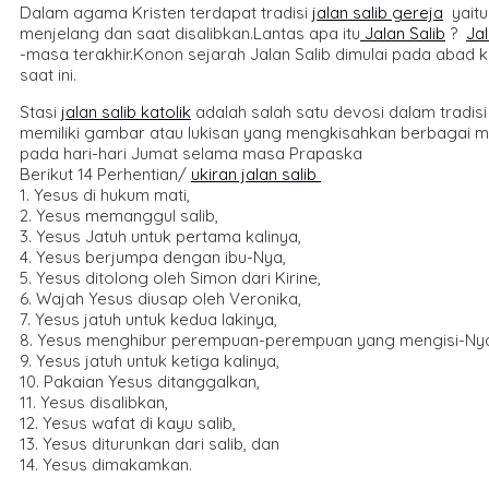
Dalam agama Kristen terdapat tradisi
jalan salib gereja
yaitu
menjelang dan saat disalibkan.Lantas apa itu
Jalan Salib
?
Jal
-masa terakhir.Konon sejarah Jalan Salib dimulai pada abad k
saat ini.
Stasi
jalan salib katolik
adalah salah satu devosi dalam tradis
memiliki gambar atau lukisan yang mengkisahkan berbagai m
pada hari-hari Jumat selama masa Prapaska
Berikut 14 Perhentian/
ukiran jalan salib
1. Yesus di hukum mati,
2. Yesus memanggul salib,
3. Yesus Jatuh untuk pertama kalinya,
4. Yesus berjumpa dengan ibu-Nya,
5. Yesus ditolong oleh Simon dari Kirine,
6. Wajah Yesus diusap oleh Veronika,
7. Yesus jatuh untuk kedua lakinya,
8. Yesus menghibur perempuan-perempuan yang mengisi-Ny
9. Yesus jatuh untuk ketiga kalinya,
10. Pakaian Yesus ditanggalkan,
11. Yesus disalibkan,
12. Yesus wafat di kayu salib,
13. Yesus diturunkan dari salib, dan
14. Yesus dimakamkan.