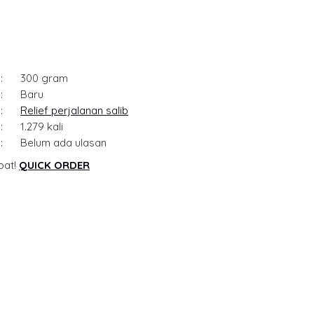
:
300 gram
:
Baru
:
Relief perjalanan salib
:
1.279 kali
:
Belum ada ulasan
pat!
QUICK ORDER