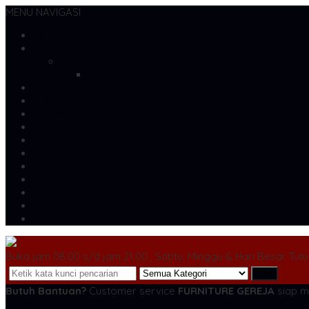
MENU NAVIGASI
Beranda
Artikel
dvscs
gallery
Cara Belanja
Cek Biaya Kirim
Cek Resi
gallery
gallery
Katalog
Konfirmasi
Kontak
Profil Kami
Testimonial
Artikel Terbaru
Buka jam 08.00 s/d jam 21.00 , Sabtu, Minggu & Hari Besar Tut
Cari
Butuh Bantuan?
Customer service
FURNITURE GEREJA
siap m