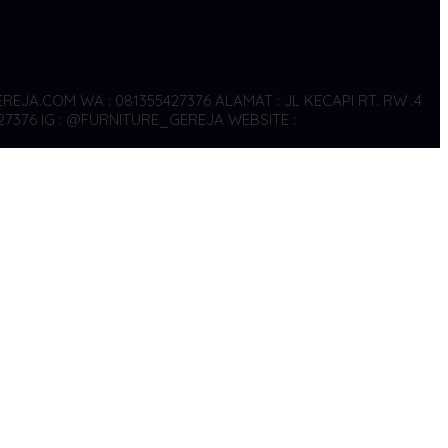
REJA.COM WA : 081355427376
ALAMAT : JL KECAPI RT. RW .4
27376
IG : @FURNITURE_GEREJA WEBSITE :