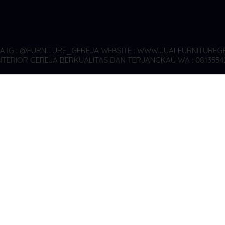
YA
IG : @FURNITURE_GEREJA WEBSITE : WWW.JUALFURNITUREGE
TERIOR GEREJA BERKUALITAS DAN TERJANGKAU WA : 0813554