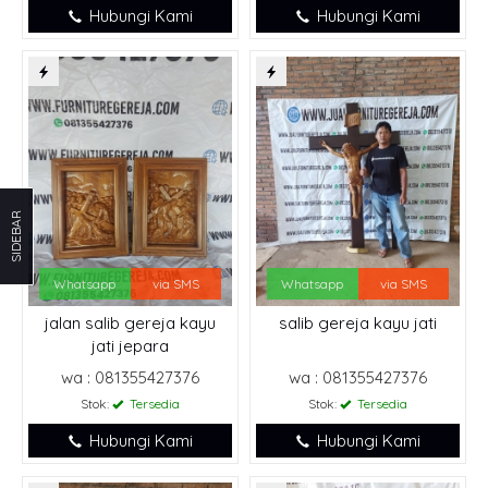
Hubungi Kami
Hubungi Kami
SIDEBAR
Whatsapp
via SMS
Whatsapp
via SMS
jalan salib gereja kayu
salib gereja kayu jati
jati jepara
wa : 081355427376
wa : 081355427376
Stok:
Tersedia
Stok:
Tersedia
Hubungi Kami
Hubungi Kami