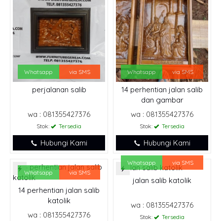
Whatsapp
via SMS
Whatsapp
via SMS
perjalanan salib
14 perhentian jalan salib
dan gambar
wa : 081355427376
wa : 081355427376
Stok:
Tersedia
Stok:
Tersedia
Hubungi Kami
Hubungi Kami
Whatsapp
via SMS
Whatsapp
via SMS
jalan salib katolik
14 perhentian jalan salib
katolik
wa : 081355427376
wa : 081355427376
Stok:
Tersedia