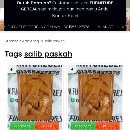
Butuh Bantuan?
Customer service
FURNITURE
GEREJA
siap melayani dan membantu Anda.
Kontak Kami
FURNITUREGEREJA.COM WA : 081355427376
ALAMAT : JL KECAPI 
Beranda
»
Article tag in 'salib paskah'
Tags
salib paskah
Whatsapp
via SMS
Whatsapp
via SMS