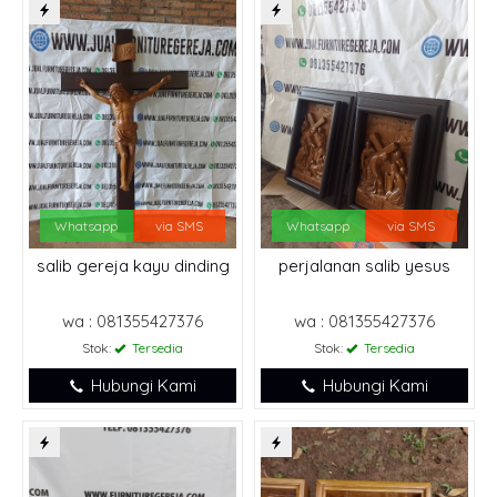
Whatsapp
via SMS
Whatsapp
via SMS
salib gereja kayu dinding
perjalanan salib yesus
wa : 081355427376
wa : 081355427376
Stok:
Tersedia
Stok:
Tersedia
Hubungi Kami
Hubungi Kami