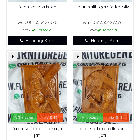
jalan salib kristen
jalan salib gereja katolik
wa : 081355427376
wa : 081355427376
Stok:
Tersedia
Stok:
Tersedia
Hubungi Kami
Hubungi Kami
Whatsapp
via SMS
Whatsapp
via SMS
jalan salib gereja kayu
jalan salib katolik kayu
jati
jati