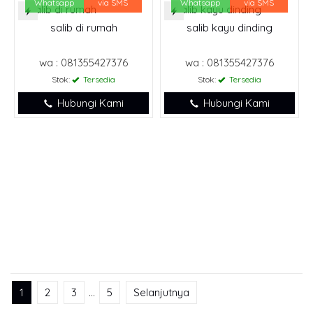
Whatsapp
via SMS
Whatsapp
via SMS
salib di rumah
salib kayu dinding
wa : 081355427376
wa : 081355427376
Stok:
Tersedia
Stok:
Tersedia
Hubungi Kami
Hubungi Kami
1
2
3
…
5
Selanjutnya