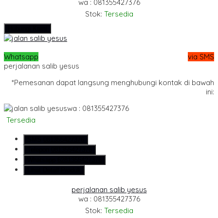
wa : 081355427376
Stok:
Tersedia
Hubungi Kami
Whatsapp
via SMS
perjalanan salib yesus
*Pemesanan dapat langsung menghubungi kontak di bawah
ini:
wa : 081355427376
Tersedia
SMS
081355427376
Telepon
081355427376
Whatsapp
6281355427376
Lihat Detail Produk
perjalanan salib yesus
wa : 081355427376
Stok:
Tersedia