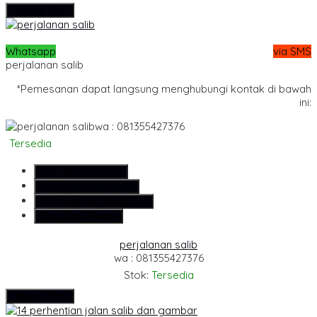
Hubungi Kami
Whatsapp
via SMS
perjalanan salib
*Pemesanan dapat langsung menghubungi kontak di bawah
ini:
wa : 081355427376
Tersedia
SMS
081355427376
Telepon
081355427376
Whatsapp
6281355427376
Lihat Detail Produk
perjalanan salib
wa : 081355427376
Stok:
Tersedia
Hubungi Kami