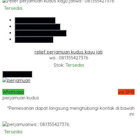
wa : 081355427376
Tersedia
SMS
081355427376
Telepon
081355427376
Whatsapp
6281355427376
Lihat Detail Produk
relief perjamuan kudus kayu jati
wa : 081355427376
Stok:
Tersedia
Hubungi Kami
Whatsapp
via SMS
perjamuan kudus
*Pemesanan dapat langsung menghubungi kontak di bawah
ini:
wa : 081355427376
Tersedia