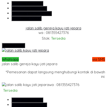
SMS
081355427376
Telepon
081355427376
Whatsapp
6281355427376
Lihat Detail Produk
jalan salib gereja kayu jati jepara
wa : 081355427376
Stok:
Tersedia
Hubungi Kami
Whatsapp
via SMS
jalan salib gereja kayu jati jepara
*Pemesanan dapat langsung menghubungi kontak di bawah
ini:
wa : 081355427376
Tersedia
SMS
081355427376
Telepon
081355427376