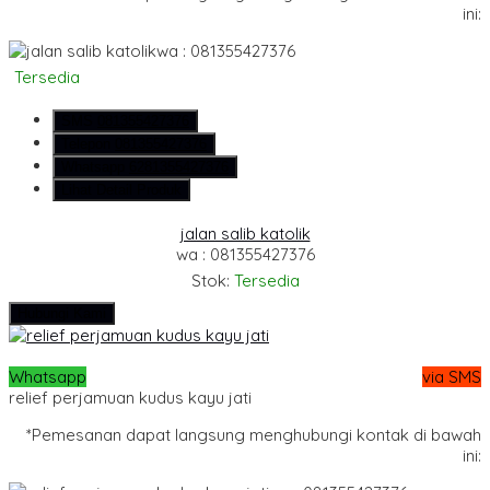
ini:
wa : 081355427376
Tersedia
SMS
081355427376
Telepon
081355427376
Whatsapp
6281355427376
Lihat Detail Produk
jalan salib katolik
wa : 081355427376
Stok:
Tersedia
Hubungi Kami
Whatsapp
via SMS
relief perjamuan kudus kayu jati
*Pemesanan dapat langsung menghubungi kontak di bawah
ini: