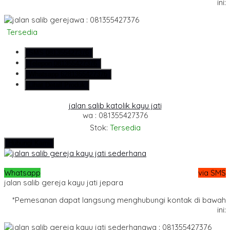
ini:
wa : 081355427376
Tersedia
SMS
081355427376
Telepon
081355427376
Whatsapp
6281355427376
Lihat Detail Produk
jalan salib katolik kayu jati
wa : 081355427376
Stok:
Tersedia
Hubungi Kami
Whatsapp
via SMS
jalan salib gereja kayu jati jepara
*Pemesanan dapat langsung menghubungi kontak di bawah
ini:
wa : 081355427376