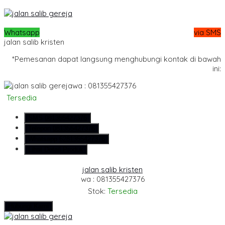
Whatsapp
via SMS
jalan salib kristen
*Pemesanan dapat langsung menghubungi kontak di bawah
ini:
wa : 081355427376
Tersedia
SMS
081355427376
Telepon
081355427376
Whatsapp
6281355427376
Lihat Detail Produk
jalan salib kristen
wa : 081355427376
Stok:
Tersedia
Hubungi Kami