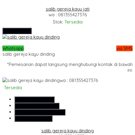
salib gereja kayu jati
wa : 081355427376
Stok:
Tersedia
Hubungi Kami
Whatsapp
via SMS
salib gereja kayu dinding
*Pemesanan dapat langsung menghubungi kontak di bawah
ini:
wa : 081355427376
Tersedia
SMS
081355427376
Telepon
081355427376
Whatsapp
6281355427376
Lihat Detail Produk
salib gereja kayu dinding