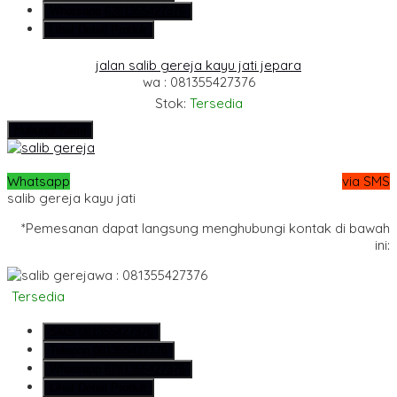
Whatsapp
6281355427376
Lihat Detail Produk
jalan salib gereja kayu jati jepara
wa : 081355427376
Stok:
Tersedia
Hubungi Kami
Whatsapp
via SMS
salib gereja kayu jati
*Pemesanan dapat langsung menghubungi kontak di bawah
ini:
wa : 081355427376
Tersedia
SMS
081355427376
Telepon
081355427376
Whatsapp
6281355427376
Lihat Detail Produk