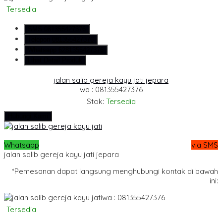
Tersedia
SMS
081355427376
Telepon
081355427376
Whatsapp
6281355427376
Lihat Detail Produk
jalan salib gereja kayu jati jepara
wa : 081355427376
Stok:
Tersedia
Hubungi Kami
Whatsapp
via SMS
jalan salib gereja kayu jati jepara
*Pemesanan dapat langsung menghubungi kontak di bawah
ini:
wa : 081355427376
Tersedia