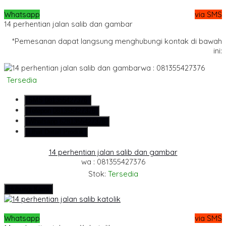
Whatsapp
via SMS
14 perhentian jalan salib dan gambar
*Pemesanan dapat langsung menghubungi kontak di bawah
ini:
wa : 081355427376
Tersedia
SMS
081355427376
Telepon
081355427376
Whatsapp
6281355427376
Lihat Detail Produk
14 perhentian jalan salib dan gambar
wa : 081355427376
Stok:
Tersedia
Hubungi Kami
Whatsapp
via SMS