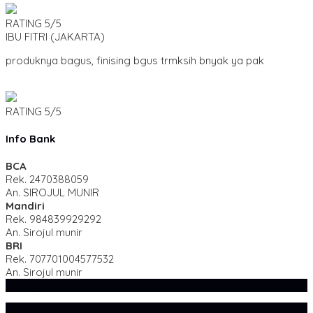
RATING
5/5
IBU FITRI
(JAKARTA)
produknya bagus, finising bgus trmksih bnyak ya pak
RATING
5/5
Info Bank
BCA
Rek.
2470388059
An. SIROJUL MUNIR
Mandiri
Rek.
984839929292
An. Sirojul munir
BRI
Rek.
707701004577532
An. Sirojul munir
SIDEBAR