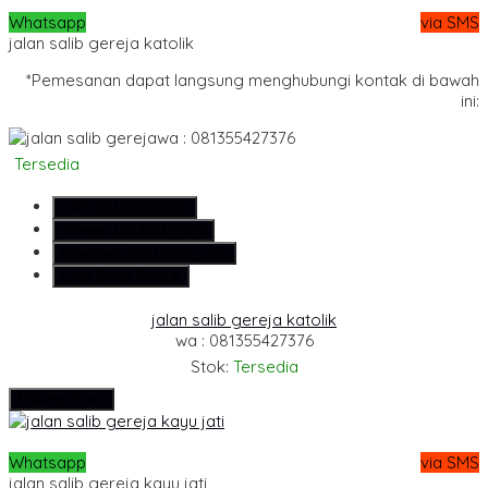
Whatsapp
via SMS
jalan salib gereja katolik
*Pemesanan dapat langsung menghubungi kontak di bawah
ini:
wa : 081355427376
Tersedia
SMS
081355427376
Telepon
081355427376
Whatsapp
6281355427376
Lihat Detail Produk
jalan salib gereja katolik
wa : 081355427376
Stok:
Tersedia
Hubungi Kami
Whatsapp
via SMS
jalan salib gereja kayu jati