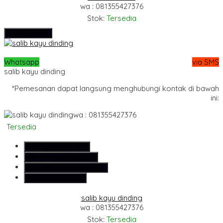
wa : 081355427376
Stok:
Tersedia
Hubungi Kami
Whatsapp
via SMS
salib kayu dinding
*Pemesanan dapat langsung menghubungi kontak di bawah
ini:
wa : 081355427376
Tersedia
SMS
081355427376
Telepon
081355427376
Whatsapp
6281355427376
Lihat Detail Produk
salib kayu dinding
wa : 081355427376
Stok:
Tersedia