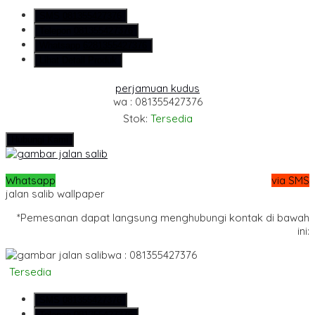
SMS
081355427376
Telepon
081355427376
Whatsapp
6281355427376
Lihat Detail Produk
perjamuan kudus
wa : 081355427376
Stok:
Tersedia
Hubungi Kami
Whatsapp
via SMS
jalan salib wallpaper
*Pemesanan dapat langsung menghubungi kontak di bawah
ini:
wa : 081355427376
Tersedia
SMS
081355427376
Telepon
081355427376