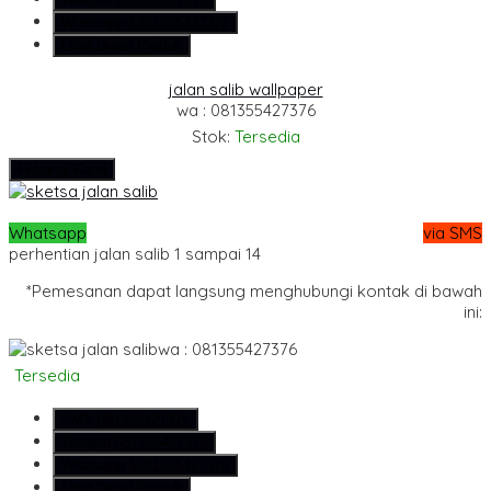
Whatsapp
6281355427376
Lihat Detail Produk
jalan salib wallpaper
wa : 081355427376
Stok:
Tersedia
Hubungi Kami
Whatsapp
via SMS
perhentian jalan salib 1 sampai 14
*Pemesanan dapat langsung menghubungi kontak di bawah
ini:
wa : 081355427376
Tersedia
SMS
081355427376
Telepon
081355427376
Whatsapp
6281355427376
Lihat Detail Produk