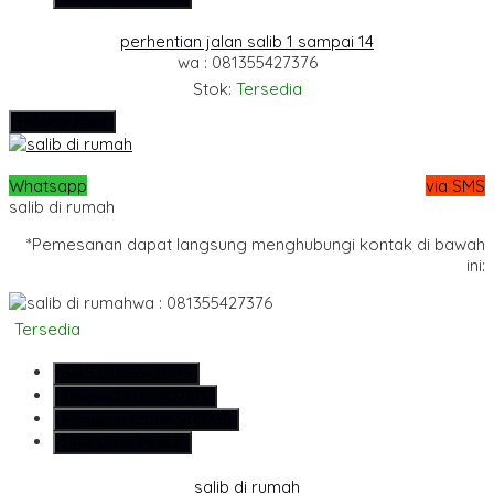
perhentian jalan salib 1 sampai 14
wa : 081355427376
Stok:
Tersedia
Hubungi Kami
Whatsapp
via SMS
salib di rumah
*Pemesanan dapat langsung menghubungi kontak di bawah
ini:
wa : 081355427376
Tersedia
SMS
081355427376
Telepon
081355427376
Whatsapp
6281355427376
Lihat Detail Produk
salib di rumah