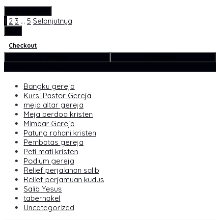
Hubungi Kami
1
2
3
…
5
Selanjutnya
pcs
Checkout
Rincian
Checkout
Kategori Produk
Bangku gereja
Kursi Pastor Gereja
meja altar gereja
Meja berdoa kristen
Mimbar Gereja
Patung rohani kristen
Pembatas gereja
Peti mati kristen
Podium gereja
Relief perjalanan salib
Relief perjamuan kudus
Salib Yesus
tabernakel
Uncategorized