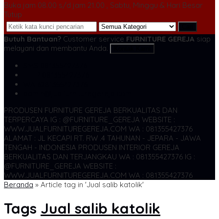
Buka jam 08.00 s/d jam 21.00 , Sabtu, Minggu & Hari Besar
Tutup
Cari
Butuh Bantuan?
Customer service
FURNITURE GEREJA
siap
melayani dan membantu Anda.
Kontak Kami
SMS
081355427376
TELP
081355427376
WA
6281355427376
admin@jualfurnituregereja.com
PRODUSEN FURNITURE GEREJA BERKUALITAS DAN
TERPERCAYA
IG : @FURNITURE_GEREJA WEBSITE :
WWW.JUALFURNITUREGEREJA.COM WA : 081355427376
ALAMAT : JL KECAPI RT. RW .4 TAHUNAN - JEPARA - JAWA
TENGAH - INDONESIA
PRODUSEN INTERIOR GEREJA
BERKUALITAS DAN TERJANGKAU WA : 081355427376
IG :
@FURNITURE_GEREJA WEBSITE :
WWW.JUALFURNITUREGEREJA.COM WA : 081355427376
Beranda
»
Article tag in 'Jual salib katolik'
Tags
Jual salib katolik