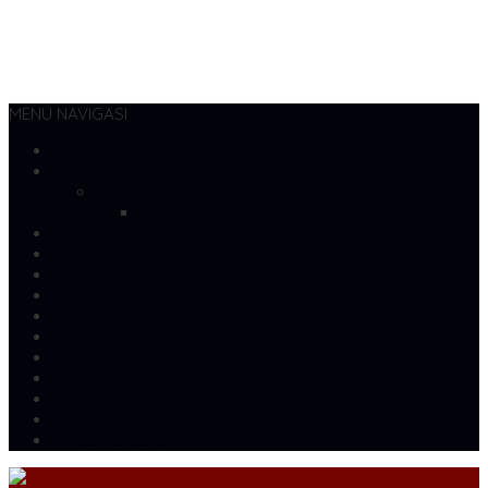
MENU NAVIGASI
Beranda
Artikel
dvscs
gallery
Cara Belanja
Cek Biaya Kirim
Cek Resi
gallery
gallery
Katalog
Konfirmasi
Kontak
Profil Kami
Testimonial
Artikel Terbaru