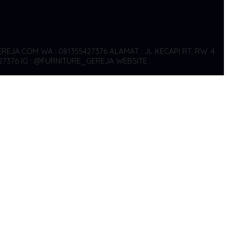
REJA.COM WA : 081355427376
ALAMAT : JL KECAPI RT. RW .4
27376
IG : @FURNITURE_GEREJA WEBSITE :