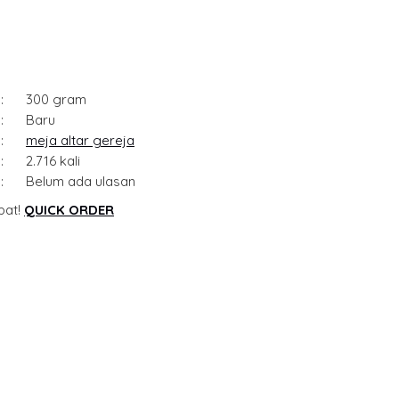
:
300 gram
:
Baru
:
meja altar gereja
:
2.716 kali
:
Belum ada ulasan
pat!
QUICK ORDER