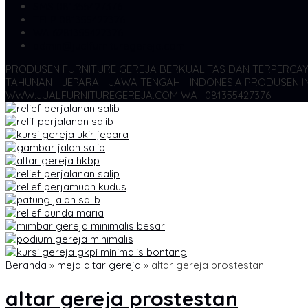
SMS
081355427376
TELP
081355427376
WA
6281355427376
admin@jualfurnituregereja.com
PRODUSEN FURNITURE GEREJA BERKUALITAS DAN TERPERCA
TAHUNAN - JEPARA - JAWA TENGAH - INDONESIA
PRODUSEN IN
WWW.JUALFURNITUREGEREJA.COM WA : 081355427376
Beranda
»
meja altar gereja
»
altar gereja prostestan
altar gereja prostestan