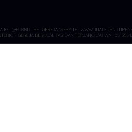
YA
IG : @FURNITURE_GEREJA WEBSITE : WWW.JUALFURNITUREGE
TERIOR GEREJA BERKUALITAS DAN TERJANGKAU WA : 0813554