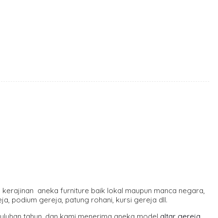
n kerajinan aneka furniture baik lokal maupun manca negara,
ja, podium gereja, patung rohani, kursi gereja dll.
 puluhan tahun, dan kami menerima aneka model
altar gereja