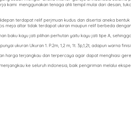
ja kami menggunakan tenaga ahli tempil mulai dari desain, tuka
depan terdapat relif perjmuan kudus dan disertai aneka bentuk 
s meja altar tidak terdapat ukiran maupun relif berbeda denga
baku kayu jati pilihan perhutan yaitu kayu jati tipe A, sehingga 
ai ukuran Ukuran 1. P.2m, 1,2 m, 1t. 3p,1,2t, adapun warna finisi
an harga terjangkau dan terpercaya agar dapat menghiasi gere
njangkau ke seluruh indonesia, baik pengiriman melalui ekspedi