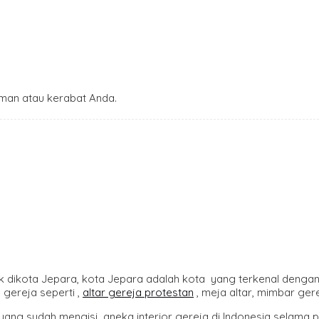
man atau kerabat Anda.
tak dikota Jepara, kota Jepara adalah kota yang terkenal denga
 gereja seperti ,
altar gereja protestan
, meja altar, mimbar gere
yang sudah mengisi aneka interior gereja di Indonesia selama