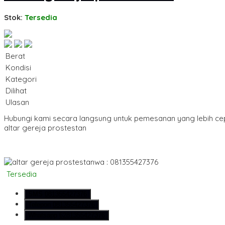
Stok:
Tersedia
Berat
Kondisi
Kategori
Dilihat
Ulasan
Hubungi kami secara langsung untuk pemesanan yang lebih ce
altar gereja prostestan
wa : 081355427376
Tersedia
SMS
081355427376
Telepon
081355427376
Whatsapp
6281355427376