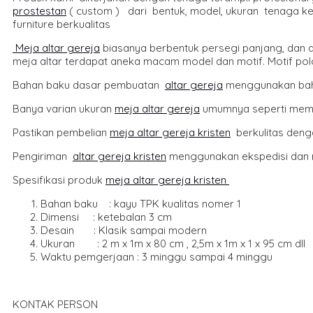
prostestan
( custom ) dari bentuk, model, ukuran tenaga ker
furniture berkualitas
Meja altar gereja
biasanya berbentuk persegi panjang, dan di
meja altar terdapat aneka macam model dan motif. Motif polo
Bahan baku dasar pembuatan
altar gereja
menggunakan bahan 
Banya varian ukuran
meja altar gereja
umumnya seperti mempuny
Pastikan pembelian
meja altar gereja kristen
berkulitas deng
Pengiriman
altar gereja kristen
menggunakan ekspedisi dan me
Spesifikasi produk
meja altar gereja kristen
Bahan baku : kayu TPK kualitas nomer 1
Dimensi : ketebalan 3 cm
Desain : Klasik sampai modern
Ukuran : 2 m x 1m x 80 cm , 2,5m x 1m x 1 x 95 cm dll
Waktu pemgerjaan : 3 minggu sampai 4 minggu
KONTAK PERSON