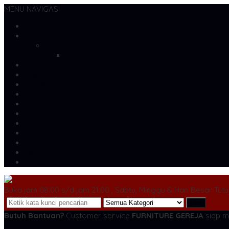
MENU NAVIGASI
Beranda
Artikel
dvscs
gallery
Cara Belanja
Cek Biaya Kirim
Cek Resi
gallery
gallery
Katalog
Konfirmasi
Kontak
Profil Kami
Testimonial
Artikel Terbaru
Buka jam 08.00 s/d jam 21.00 , Sabtu, Minggu & Hari Besar Tut
Cari
Butuh Bantuan?
Customer service
FURNITURE GEREJA
siap m