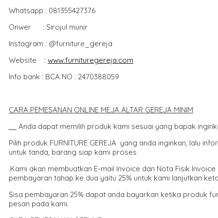
Whatsapp : 081355427376
Onwer : Sirojul munir
Instagram : @furniture_gereja
Website :
www.furnituregereja.com
Info bank : BCA NO : 2470388059
CARA PEMESANAN ONLIN
E MEJA ALTAR GEREJA MINIM
Anda dapat memilih produk kami sesuai yang bapak ingink
Pilih produk FURNITURE GEREJA yang anda inginkan, lalu inf
untuk tanda, barang siap kami proses
.Kami akan membuatkan E-mail Invoice dan Nota Fisik Invoic
pembayaran tahap ke dua yaitu 25% untuk kami lanjutkan ketah
Sisa pembayaran 25% dapat anda bayarkan ketika produk furn
pesan pada kami.