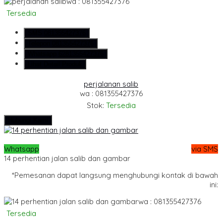
wa : 081355427376
Tersedia
SMS
081355427376
Telepon
081355427376
Whatsapp
6281355427376
Lihat Detail Produk
perjalanan salib
wa : 081355427376
Stok:
Tersedia
Hubungi Kami
Whatsapp
via SMS
14 perhentian jalan salib dan gambar
*Pemesanan dapat langsung menghubungi kontak di bawah
ini:
wa : 081355427376
Tersedia