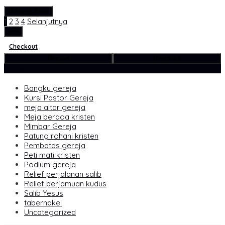
Hubungi Kami
1
2
3
4
Selanjutnya
pcs
Checkout
Rincian
Checkout
Kategori Produk
Bangku gereja
Kursi Pastor Gereja
meja altar gereja
Meja berdoa kristen
Mimbar Gereja
Patung rohani kristen
Pembatas gereja
Peti mati kristen
Podium gereja
Relief perjalanan salib
Relief perjamuan kudus
Salib Yesus
tabernakel
Uncategorized