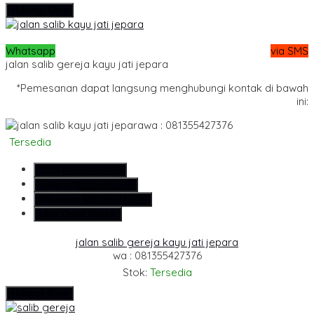
Hubungi Kami
Whatsapp
via SMS
jalan salib gereja kayu jati jepara
*Pemesanan dapat langsung menghubungi kontak di bawah
ini:
wa : 081355427376
Tersedia
SMS
081355427376
Telepon
081355427376
Whatsapp
6281355427376
Lihat Detail Produk
jalan salib gereja kayu jati jepara
wa : 081355427376
Stok:
Tersedia
Hubungi Kami