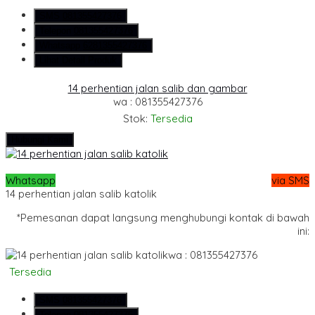
SMS
081355427376
Telepon
081355427376
Whatsapp
6281355427376
Lihat Detail Produk
14 perhentian jalan salib dan gambar
wa : 081355427376
Stok:
Tersedia
Hubungi Kami
Whatsapp
via SMS
14 perhentian jalan salib katolik
*Pemesanan dapat langsung menghubungi kontak di bawah
ini:
wa : 081355427376
Tersedia
SMS
081355427376
Telepon
081355427376