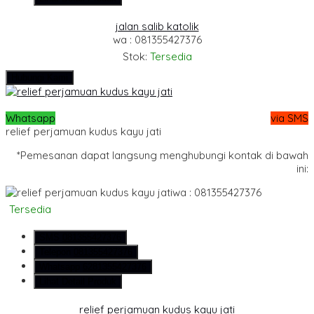
jalan salib katolik
wa : 081355427376
Stok:
Tersedia
Hubungi Kami
Whatsapp
via SMS
relief perjamuan kudus kayu jati
*Pemesanan dapat langsung menghubungi kontak di bawah
ini:
wa : 081355427376
Tersedia
SMS
081355427376
Telepon
081355427376
Whatsapp
6281355427376
Lihat Detail Produk
relief perjamuan kudus kayu jati