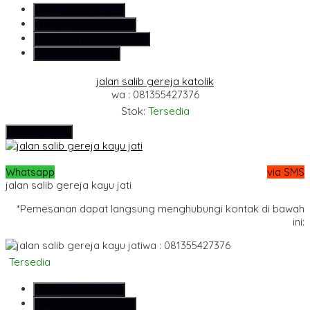
SMS
081355427376
Telepon
081355427376
Whatsapp
6281355427376
Lihat Detail Produk
jalan salib gereja katolik
wa : 081355427376
Stok:
Tersedia
Hubungi Kami
Whatsapp
via SMS
jalan salib gereja kayu jati
*Pemesanan dapat langsung menghubungi kontak di bawah
ini:
wa : 081355427376
Tersedia
SMS
081355427376
Telepon
081355427376