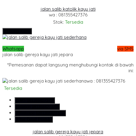
jalan salib katolik kayu jati
wa : 081355427376
Stok:
Tersedia
Hubungi Kami
Whatsapp
via SMS
jalan salib gereja kayu jati jepara
*Pemesanan dapat langsung menghubungi kontak di bawah
ini:
wa : 081355427376
Tersedia
SMS
081355427376
Telepon
081355427376
Whatsapp
6281355427376
Lihat Detail Produk
jalan salib gereja kayu jati jepara