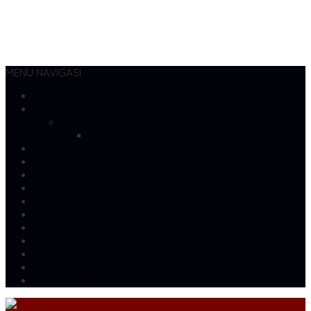
MENU NAVIGASI
Beranda
Artikel
dvscs
gallery
Cara Belanja
Cek Biaya Kirim
Cek Resi
gallery
gallery
Katalog
Konfirmasi
Kontak
Profil Kami
Testimonial
Artikel Terbaru