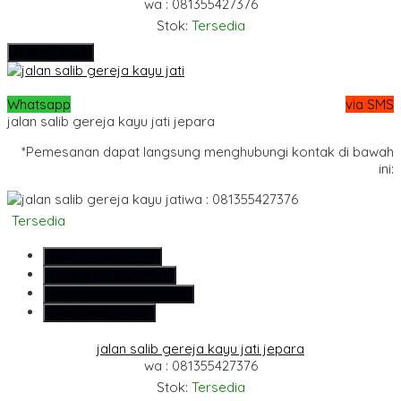
wa : 081355427376
Stok:
Tersedia
Hubungi Kami
Whatsapp
via SMS
jalan salib gereja kayu jati jepara
*Pemesanan dapat langsung menghubungi kontak di bawah
ini:
wa : 081355427376
Tersedia
SMS
081355427376
Telepon
081355427376
Whatsapp
6281355427376
Lihat Detail Produk
jalan salib gereja kayu jati jepara
wa : 081355427376
Stok:
Tersedia