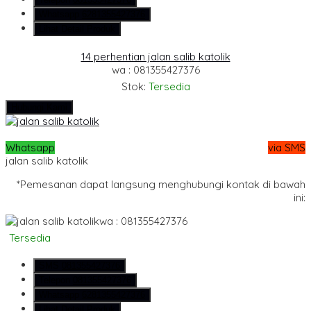
Whatsapp
6281355427376
Lihat Detail Produk
14 perhentian jalan salib katolik
wa : 081355427376
Stok:
Tersedia
Hubungi Kami
Whatsapp
via SMS
jalan salib katolik
*Pemesanan dapat langsung menghubungi kontak di bawah
ini:
wa : 081355427376
Tersedia
SMS
081355427376
Telepon
081355427376
Whatsapp
6281355427376
Lihat Detail Produk