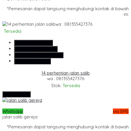
*Pemesanan dapat langsung menghubungi kontak di bawah
ini:
wa : 081355427376
Tersedia
SMS
081355427376
Telepon
081355427376
Whatsapp
6281355427376
Lihat Detail Produk
14 perhentian jalan salib
wa : 081355427376
Stok:
Tersedia
Hubungi Kami
Whatsapp
via SMS
jalan salib gereja
*Pemesanan dapat langsung menghubungi kontak di bawah