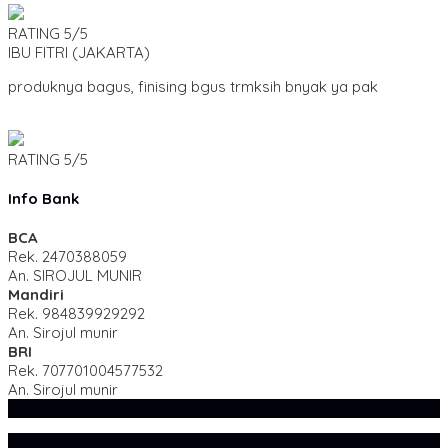
RATING
5/5
IBU FITRI
(JAKARTA)
produknya bagus, finising bgus trmksih bnyak ya pak
RATING
5/5
Info Bank
BCA
Rek.
2470388059
An. SIROJUL MUNIR
Mandiri
Rek.
984839929292
An. Sirojul munir
BRI
Rek.
707701004577532
An. Sirojul munir
SIDEBAR