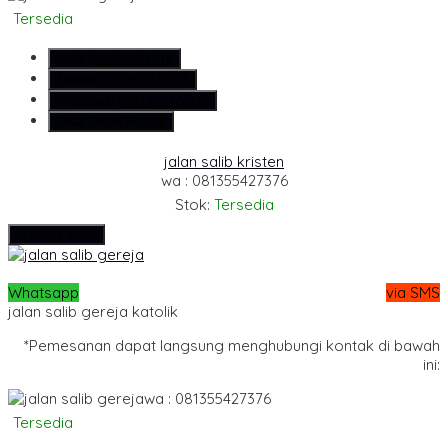
Tersedia
SMS
081355427376
Telepon
081355427376
Whatsapp
6281355427376
Lihat Detail Produk
jalan salib kristen
wa : 081355427376
Stok:
Tersedia
Hubungi Kami
Whatsapp
via SMS
jalan salib gereja katolik
*Pemesanan dapat langsung menghubungi kontak di bawah
ini:
wa : 081355427376
Tersedia