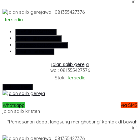
ini:
wa : 081355427376
Tersedia
SMS
081355427376
Telepon
081355427376
Whatsapp
6281355427376
Lihat Detail Produk
jalan salib gereja
wa : 081355427376
Stok:
Tersedia
Hubungi Kami
Whatsapp
via SMS
jalan salib kristen
*Pemesanan dapat langsung menghubungi kontak di bawah
ini:
wa : 081355427376