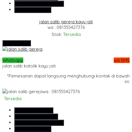
Whatsapp
6281355427376
Lihat Detail Produk
jalan salib gereja kayu jati
wa : 081355427376
Stok:
Tersedia
Hubungi Kami
Whatsapp
via SMS
jalan salib katolik kayu jati
*Pemesanan dapat langsung menghubungi kontak di bawah
ini:
wa : 081355427376
Tersedia
SMS
081355427376
Telepon
081355427376
Whatsapp
6281355427376
Lihat Detail Produk