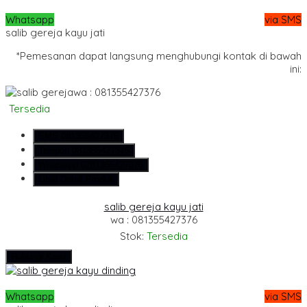
Whatsapp
via SMS
salib gereja kayu jati
*Pemesanan dapat langsung menghubungi kontak di bawah
ini:
wa : 081355427376
Tersedia
SMS
081355427376
Telepon
081355427376
Whatsapp
6281355427376
Lihat Detail Produk
salib gereja kayu jati
wa : 081355427376
Stok:
Tersedia
Hubungi Kami
Whatsapp
via SMS