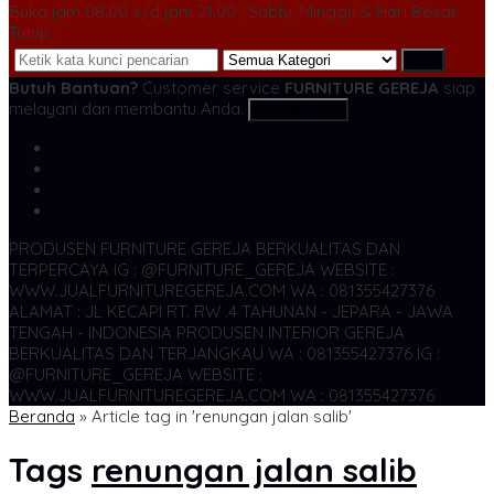
Buka jam 08.00 s/d jam 21.00 , Sabtu, Minggu & Hari Besar
Tutup
Cari
Butuh Bantuan?
Customer service
FURNITURE GEREJA
siap
melayani dan membantu Anda.
Kontak Kami
SMS
081355427376
TELP
081355427376
WA
6281355427376
admin@jualfurnituregereja.com
PRODUSEN FURNITURE GEREJA BERKUALITAS DAN
TERPERCAYA
IG : @FURNITURE_GEREJA WEBSITE :
WWW.JUALFURNITUREGEREJA.COM WA : 081355427376
ALAMAT : JL KECAPI RT. RW .4 TAHUNAN - JEPARA - JAWA
TENGAH - INDONESIA
PRODUSEN INTERIOR GEREJA
BERKUALITAS DAN TERJANGKAU WA : 081355427376
IG :
@FURNITURE_GEREJA WEBSITE :
WWW.JUALFURNITUREGEREJA.COM WA : 081355427376
Beranda
»
Article tag in 'renungan jalan salib'
Tags
renungan jalan salib