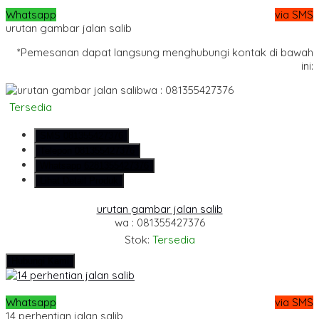
Whatsapp
via SMS
urutan gambar jalan salib
*Pemesanan dapat langsung menghubungi kontak di bawah
ini:
wa : 081355427376
Tersedia
SMS
081355427376
Telepon
081355427376
Whatsapp
6281355427376
Lihat Detail Produk
urutan gambar jalan salib
wa : 081355427376
Stok:
Tersedia
Hubungi Kami
Whatsapp
via SMS
14 perhentian jalan salib