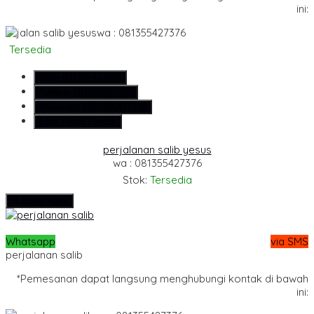
ini:
wa : 081355427376
Tersedia
SMS
081355427376
Telepon
081355427376
Whatsapp
6281355427376
Lihat Detail Produk
perjalanan salib yesus
wa : 081355427376
Stok:
Tersedia
Hubungi Kami
Whatsapp
via SMS
perjalanan salib
*Pemesanan dapat langsung menghubungi kontak di bawah
ini: