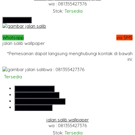
wa : 081355427376
Stok:
Tersedia
Hubungi Kami
Whatsapp
via SMS
jalan salib wallpaper
*Pemesanan dapat langsung menghubungi kontak di bawah
ini:
wa : 081355427376
Tersedia
SMS
081355427376
Telepon
081355427376
Whatsapp
6281355427376
Lihat Detail Produk
jalan salib wallpaper
wa : 081355427376
Stok:
Tersedia