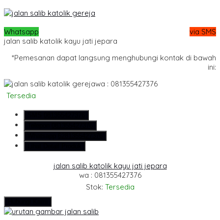
Whatsapp
via SMS
jalan salib katolik kayu jati jepara
*Pemesanan dapat langsung menghubungi kontak di bawah
ini:
wa : 081355427376
Tersedia
SMS
081355427376
Telepon
081355427376
Whatsapp
6281355427376
Lihat Detail Produk
jalan salib katolik kayu jati jepara
wa : 081355427376
Stok:
Tersedia
Hubungi Kami