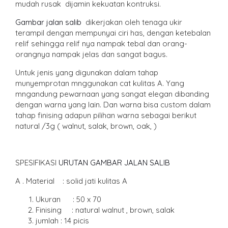
mudah rusak dijamin kekuatan kontruksi.
Gambar jalan salib
dikerjakan oleh tenaga ukir
terampil dengan mempunyai ciri has, dengan ketebalan
relif sehingga relif nya nampak tebal dan orang-
orangnya nampak jelas dan sangat bagus.
Untuk jenis yang digunakan dalam tahap
munyemprotan mnggunakan cat kulitas A. Yang
mngandung pewarnaan yang sangat elegan dibanding
dengan warna yang lain. Dan warna bisa custom dalam
tahap finising adapun pilihan warna sebagai berikut
natural /3g ( walnut, salak, brown, oak, )
SPESIFIKASI
URUTAN GAMBAR JALAN SALIB
A . Material : solid jati kulitas A
Ukuran : 50 x 70
Finising : natural walnut , brown, salak
jumlah : 14 picis