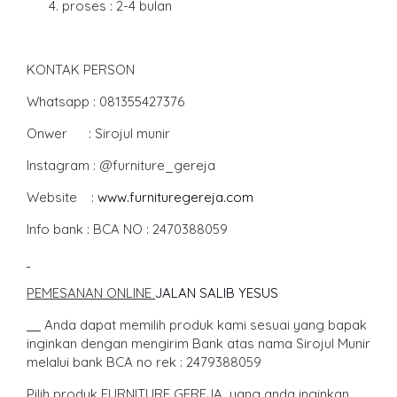
proses : 2-4 bulan
KONTAK PERSON
Whatsapp : 081355427376
Onwer : Sirojul munir
Instagram : @furniture_gereja
Website :
www.furnituregereja.com
Info bank : BCA NO : 2470388059
PEMESANAN ONLINE
JALAN SALIB YESUS
Anda dapat memilih produk kami sesuai yang bapak
inginkan dengan mengirim Bank atas nama Sirojul Munir
melalui bank BCA no rek : 2479388059
Pilih produk FURNITURE GEREJA yang anda inginkan,