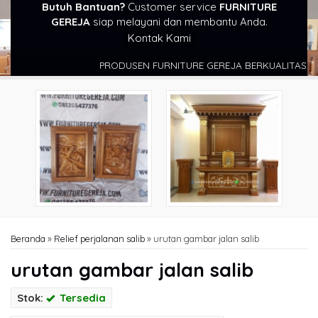
Butuh Bantuan?
Customer service
FURNITURE
GEREJA
siap melayani dan membantu Anda.
Kontak Kami
PRODUSEN FURNITURE GEREJA BERKUALITAS DAN T
Beranda
»
Relief perjalanan salib
»
urutan gambar jalan salib
urutan gambar jalan salib
Stok:
Tersedia