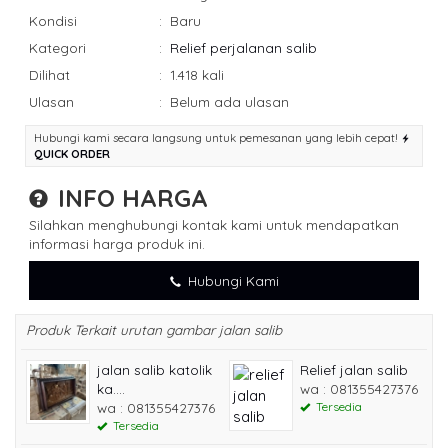
Kondisi
:
Baru
Kategori
:
Relief perjalanan salib
Dilihat
:
1.418 kali
Ulasan
:
Belum ada ulasan
Hubungi kami secara langsung untuk pemesanan yang lebih cepat!
QUICK ORDER
INFO HARGA
Silahkan menghubungi kontak kami untuk mendapatkan
informasi harga produk ini.
Hubungi Kami
Produk Terkait urutan gambar jalan salib
jalan salib katolik
Relief jalan salib
ka....
wa : 081355427376
wa : 081355427376
Tersedia
Tersedia