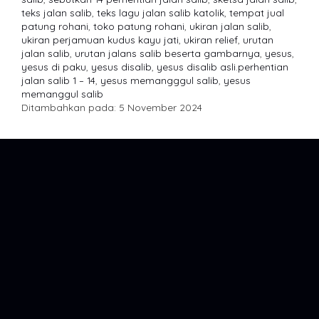
teks jalan salib
,
teks lagu jalan salib katolik
,
tempat jual
patung rohani
,
toko patung rohani
,
ukiran jalan salib
,
ukiran perjamuan kudus kayu jati
,
ukiran relief
,
urutan
jalan salib
,
urutan jalans salib beserta gambarnya
,
yesus
,
yesus di paku
,
yesus disalib
,
yesus disalib asli.perhentian
jalan salib 1 – 14
,
yesus memangggul salib
,
yesus
memanggul salib
Ditambahkan pada: 5 November 2024