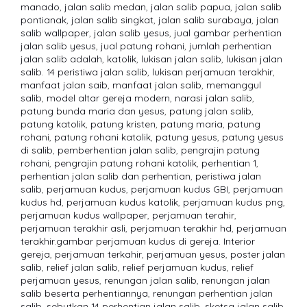
manado
,
jalan salib medan
,
jalan salib papua
,
jalan salib
pontianak
,
jalan salib singkat
,
jalan salib surabaya
,
jalan
salib wallpaper
,
jalan salib yesus
,
jual gambar perhentian
jalan salib yesus
,
jual patung rohani
,
jumlah perhentian
jalan salib adalah
,
katolik
,
lukisan jalan salib
,
lukisan jalan
salib. 14 peristiwa jalan salib
,
lukisan perjamuan terakhir
,
manfaat jalan saib
,
manfaat jalan salib
,
memanggul
salib
,
model altar gereja modern
,
narasi jalan salib
,
patung bunda maria dan yesus
,
patung jalan salib
,
patung katolik
,
patung kristen
,
patung maria
,
patung
rohani
,
patung rohani katolik
,
patung yesus
,
patung yesus
di salib
,
pemberhentian jalan salib
,
pengrajin patung
rohani
,
pengrajin patung rohani katolik
,
perhentian 1
,
perhentian jalan salib dan perhentian
,
peristiwa jalan
salib
,
perjamuan kudus
,
perjamuan kudus GBI
,
perjamuan
kudus hd
,
perjamuan kudus katolik
,
perjamuan kudus png
,
perjamuan kudus wallpaper
,
perjamuan terahir
,
perjamuan terakhir asli
,
perjamuan terakhir hd
,
perjamuan
terakhir.gambar perjamuan kudus di gereja. Interior
gereja
,
perjamuan terkahir
,
perjamuan yesus
,
poster jalan
salib
,
relief jalan salib
,
relief perjamuan kudus
,
relief
perjamuan yesus
,
renungan jalan salib
,
renungan jalan
salib beserta perhentiannya
,
renungan perhentian jalan
salib
,
sebutkan 14 perhentian jalan salib
,
sketsa jalan salib
,