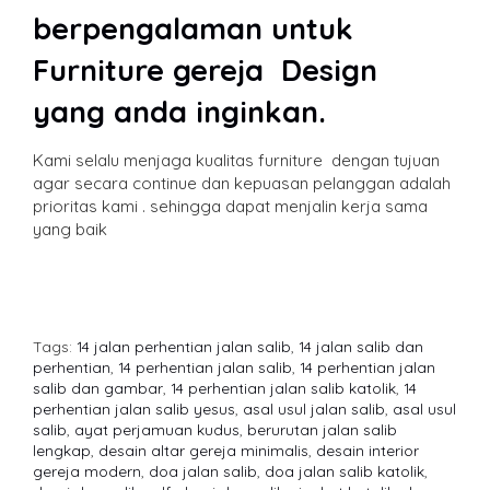
berpengalaman untuk
Furniture gereja Design
yang anda inginkan.
Kami selalu menjaga kualitas furniture dengan tujuan
agar secara continue dan kepuasan pelanggan adalah
prioritas kami . sehingga dapat menjalin kerja sama
yang baik
Tags:
14 jalan perhentian jalan salib
,
14 jalan salib dan
perhentian
,
14 perhentian jalan salib
,
14 perhentian jalan
salib dan gambar
,
14 perhentian jalan salib katolik
,
14
perhentian jalan salib yesus
,
asal usul jalan salib
,
asal usul
salib
,
ayat perjamuan kudus
,
berurutan jalan salib
lengkap
,
desain altar gereja minimalis
,
desain interior
gereja modern
,
doa jalan salib
,
doa jalan salib katolik
,