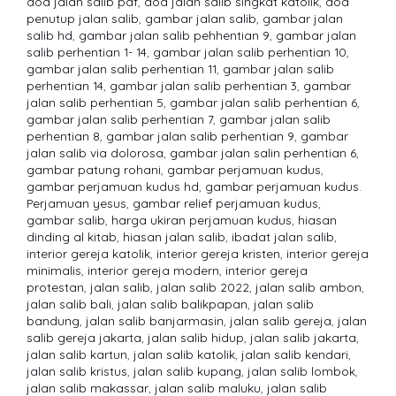
doa jalan salib pdf
,
doa jalan salib singkat katolik
,
doa
penutup jalan salib
,
gambar jalan salib
,
gambar jalan
salib hd
,
gambar jalan salib pehhentian 9
,
gambar jalan
salib perhentian 1- 14
,
gambar jalan salib perhentian 10
,
gambar jalan salib perhentian 11
,
gambar jalan salib
perhentian 14
,
gambar jalan salib perhentian 3
,
gambar
jalan salib perhentian 5
,
gambar jalan salib perhentian 6
,
gambar jalan salib perhentian 7
,
gambar jalan salib
perhentian 8
,
gambar jalan salib perhentian 9
,
gambar
jalan salib via dolorosa
,
gambar jalan salin perhentian 6
,
gambar patung rohani
,
gambar perjamuan kudus
,
gambar perjamuan kudus hd
,
gambar perjamuan kudus.
Perjamuan yesus
,
gambar relief perjamuan kudus
,
gambar salib
,
harga ukiran perjamuan kudus
,
hiasan
dinding al kitab
,
hiasan jalan salib
,
ibadat jalan salib
,
interior gereja katolik
,
interior gereja kristen
,
interior gereja
minimalis
,
interior gereja modern
,
interior gereja
protestan
,
jalan salib
,
jalan salib 2022
,
jalan salib ambon
,
jalan salib bali
,
jalan salib balikpapan
,
jalan salib
bandung
,
jalan salib banjarmasin
,
jalan salib gereja
,
jalan
salib gereja jakarta
,
jalan salib hidup
,
jalan salib jakarta
,
jalan salib kartun
,
jalan salib katolik
,
jalan salib kendari
,
jalan salib kristus
,
jalan salib kupang
,
jalan salib lombok
,
jalan salib makassar
,
jalan salib maluku
,
jalan salib