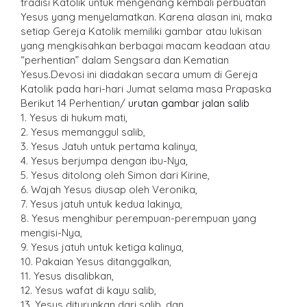
tradisi Katolik untuk mengenang kembali perbuatan
Yesus yang menyelamatkan. Karena alasan ini, maka
setiap Gereja Katolik memiliki gambar atau lukisan
yang mengkisahkan berbagai macam keadaan atau
“perhentian” dalam Sengsara dan Kematian
Yesus.Devosi ini diadakan secara umum di Gereja
Katolik pada hari-hari Jumat selama masa Prapaska
Berikut 14 Perhentian/
urutan gambar jalan salib
1. Yesus di hukum mati,
2. Yesus memanggul salib,
3. Yesus Jatuh untuk pertama kalinya,
4. Yesus berjumpa dengan ibu-Nya,
5. Yesus ditolong oleh Simon dari Kirine,
6. Wajah Yesus diusap oleh Veronika,
7. Yesus jatuh untuk kedua lakinya,
8. Yesus menghibur perempuan-perempuan yang
mengisi-Nya,
9. Yesus jatuh untuk ketiga kalinya,
10. Pakaian Yesus ditanggalkan,
11. Yesus disalibkan,
12. Yesus wafat di kayu salib,
13. Yesus diturunkan dari salib, dan