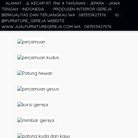
ALAMAT : JL KECAPI RT. RW .4 TAHUNAN - JEPARA - JAWA
TENGAH - INDONESIA
PRODUSEN INTERIOR GEREJA
BERKUALITAS DAN TERJANGKAU WA : 081355427376
IG :
@FURNITURE_GEREJA WEBSITE :
WWW.JUALFURNITUREGEREJA.COM WA : 081355427376