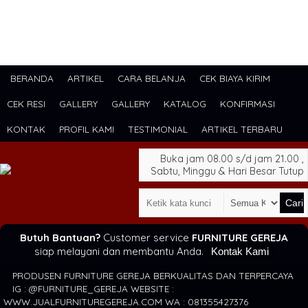
BERANDA
ARTIKEL
CARA BELANJA
CEK BIAYA KIRIM
CEK RESI
GALLERY
GALLERY
KATALOG
KONFIRMASI
KONTAK
PROFIL KAMI
TESTIMONIAL
ARTIKEL TERBARU
Buka jam 08.00 s/d jam 21.00 ,
Sabtu, Minggu & Hari Besar Tutup
Cari
Butuh Bantuan?
Customer service
FURNITURE GEREJA
siap melayani dan membantu Anda.
Kontak Kami
PRODUSEN FURNITURE GEREJA BERKUALITAS DAN TERPERCAYA
IG : @FURNITURE_GEREJA WEBSITE :
WWW.JUALFURNITUREGEREJA.COM WA : 081355427376