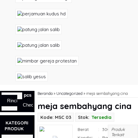
Beranda
»
Uncategorized
»
meja sembahyang cina
pcs
Rincian
meja sembahyang cina
Checkout
Kode: MSC 03
Stok:
Tersedia
KATEGORI
PRODUK
Berat
:
300 gram
Produk
Terkait
Kondisi
:
Baru