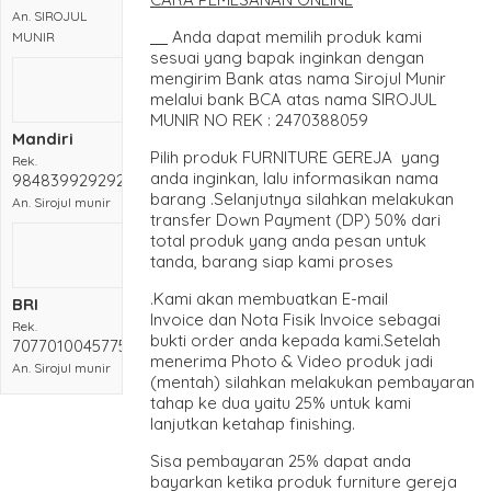
An. SIROJUL
Anda dapat memilih produk kami
MUNIR
sesuai yang bapak inginkan dengan
mengirim Bank atas nama Sirojul Munir
melalui bank BCA atas nama SIROJUL
MUNIR NO REK : 2470388059
Mandiri
Pilih produk FURNITURE GEREJA yang
Rek.
anda inginkan, lalu informasikan nama
984839929292
barang .Selanjutnya silahkan melakukan
An. Sirojul munir
transfer Down Payment (DP) 50% dari
total produk yang anda pesan untuk
tanda, barang siap kami proses
.Kami akan membuatkan E-mail
BRI
Invoice dan Nota Fisik Invoice sebagai
Rek.
bukti order anda kepada kami.Setelah
707701004577532
menerima Photo & Video produk jadi
An. Sirojul munir
(mentah) silahkan melakukan pembayaran
tahap ke dua yaitu 25% untuk kami
lanjutkan ketahap finishing.
Sisa pembayaran 25% dapat anda
bayarkan ketika produk furniture gereja