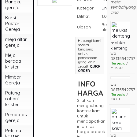
Bangku
meja
sembahyang
gereja
Kategori
:
Uncategorized
cina
Dilihat
:
1.031 kali
Kursi
Pastor
Belum ada
Ulasan
:
Gereja
ulasan
meja altar
Hubungi kami
melukis
gereja
secara
klenteng
langsung
wa :
untuk
Meja
pemesanan
08135542737
berdoa
yang lebih
Tersedia
/
kristen
cepat!
QUICK
MLK 02
ORDER
Mimbar
INFO
Gereja
wa :
08135542737
HARGA
Patung
Tersedia
/
rohani
KK 01
Silahkan
kristen
menghubungi
kontak kami
Pembatas
untuk
gereja
mendapatkan
informasi
Peti mati
harga produk
wa :
kristen
ini.