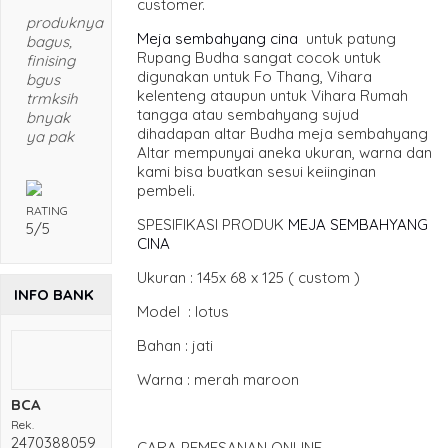
customer.
produknya
Meja sembahyang cina
untuk patung
bagus,
Rupang Budha sangat cocok untuk
finising
digunakan untuk Fo Thang, Vihara
bgus
kelenteng ataupun untuk Vihara Rumah
trmksih
tangga atau sembahyang sujud
bnyak
dihadapan altar Budha meja sembahyang
ya pak
Altar mempunyai aneka ukuran, warna dan
kami bisa buatkan sesui keiinginan
pembeli.
RATING
SPESIFIKASI PRODUK
MEJA SEMBAHYANG
5/5
CINA
Ukuran : 145x 68 x 125 ( custom )
INFO BANK
Model : lotus
Bahan : jati
Warna : merah maroon
BCA
Rek.
2470388059
CARA PEMESANAN ONLIN
E