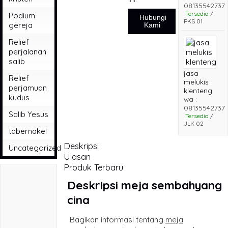
08135542737
Tersedia
/
Podium
Hubungi
PKS 01
gereja
Kami
Relief
perjalanan
salib
jasa
Relief
melukis
perjamuan
klenteng
kudus
wa :
08135542737
Salib Yesus
Tersedia
/
JLK 02
tabernakel
Deskripsi
Uncategorized
Ulasan
Produk Terbaru
Deskripsi
meja sembahyang
cina
Bagikan informasi tentang
meja