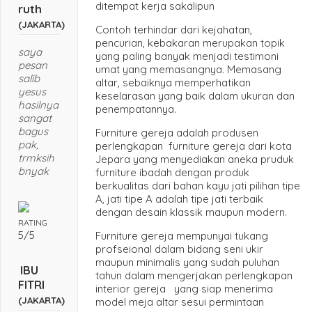
ditempat kerja sakalipun
ruth
(JAKARTA)
Contoh terhindar dari kejahatan,
pencurian, kebakaran merupakan topik
saya
yang paling banyak menjadi testimoni
pesan
umat yang memasangnya. Memasang
salib
altar, sebaiknya memperhatikan
yesus
keselarasan yang baik dalam ukuran dan
hasilnya
penempatannya.
sangat
bagus
Furniture gereja adalah produsen
pak,
perlengkapan furniture gereja dari kota
trmksih
Jepara yang menyediakan aneka pruduk
bnyak
furniture ibadah dengan produk
berkualitas dari bahan kayu jati pilihan tipe
A, jati tipe A adalah tipe jati terbaik
dengan desain klassik maupun modern.
RATING
5/5
Furniture gereja mempunyai tukang
profseional dalam bidang seni ukir
maupun minimalis yang sudah puluhan
IBU
tahun dalam mengerjakan perlengkapan
FITRI
interior gereja yang siap menerima
(JAKARTA)
model meja altar sesui permintaan