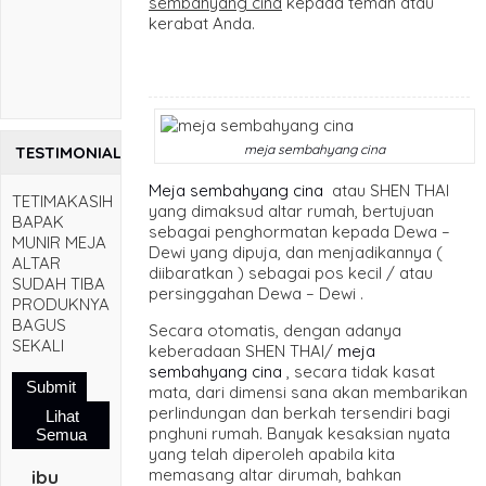
sembahyang cina
kepada teman atau
kerabat Anda.
meja sembahyang cina
TESTIMONIAL
Meja sembahyang cina
atau SHEN THAI
TETIMAKASIH
yang dimaksud altar rumah, bertujuan
BAPAK
sebagai penghormatan kepada Dewa –
MUNIR MEJA
Dewi yang dipuja, dan menjadikannya (
ALTAR
diibaratkan ) sebagai pos kecil / atau
SUDAH TIBA
persinggahan Dewa – Dewi .
PRODUKNYA
BAGUS
Secara otomatis, dengan adanya
SEKALI
keberadaan SHEN THAI/
meja
sembahyang cina
, secara tidak kasat
Submit
mata, dari dimensi sana akan membarikan
perlindungan dan berkah tersendiri bagi
Lihat
pnghuni rumah. Banyak kesaksian nyata
Semua
yang telah diperoleh apabila kita
memasang altar dirumah, bahkan
ibu