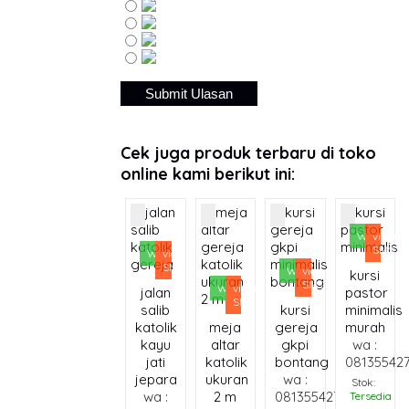
Cek juga produk terbaru di toko
online kami berikut ini:
Whatsapp
via
SMS
Whatsapp
via
SMS
Whatsapp
via
kursi
SMS
Whatsapp
via
jalan
pastor
SMS
salib
kursi
minimalis
katolik
meja
gereja
murah
kayu
altar
gkpi
wa :
jati
katolik
bontang
08135542
jepara
ukuran
wa :
Stok:
wa :
2 m
081355427376
Tersedia