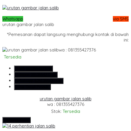
Whatsapp
via SMS
urutan gambar jalan salib
*Pemesanan dapat langsung menghubungi kontak di bawah
ini:
wa : 081355427376
Tersedia
SMS
081355427376
Telepon
081355427376
Whatsapp
6281355427376
Lihat Detail Produk
urutan gambar jalan salib
wa : 081355427376
Stok:
Tersedia
Hubungi Kami