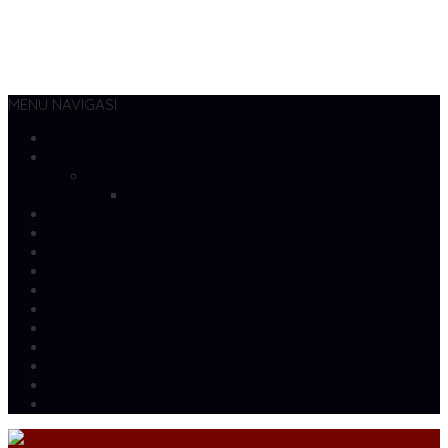
MENU NAVIGASI
Beranda
Artikel
dvscs
gallery
Cara Belanja
Cek Biaya Kirim
Cek Resi
gallery
gallery
Katalog
Konfirmasi
Kontak
Profil Kami
Testimonial
Artikel Terbaru