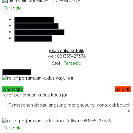
wa : 081355427376
Tersedia
SMS
081355427376
Telepon
081355427376
Whatsapp
6281355427376
Lihat Detail Produk
jalan salib katolik
wa : 081355427376
Stok:
Tersedia
Hubungi Kami
Whatsapp
via SMS
relief perjamuan kudus kayu jati
*Pemesanan dapat langsung menghubungi kontak di bawah
ini:
wa : 081355427376
Tersedia