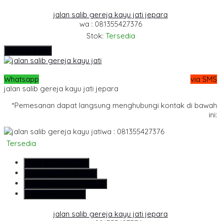
jalan salib gereja kayu jati jepara
wa : 081355427376
Stok:
Tersedia
Hubungi Kami
Whatsapp
via SMS
jalan salib gereja kayu jati jepara
*Pemesanan dapat langsung menghubungi kontak di bawah
ini:
wa : 081355427376
Tersedia
SMS
081355427376
Telepon
081355427376
Whatsapp
6281355427376
Lihat Detail Produk
jalan salib gereja kayu jati jepara