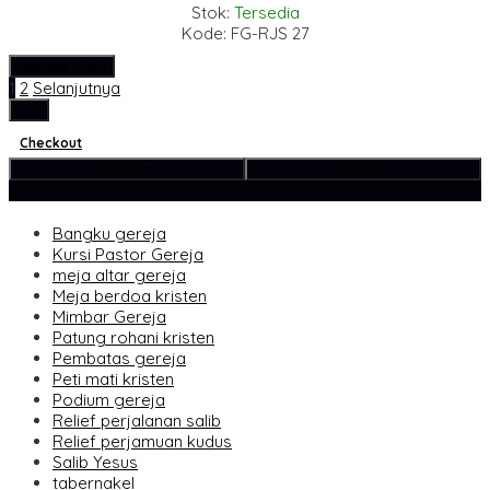
Stok:
Tersedia
Kode: FG-RJS 27
Hubungi Kami
1
2
Selanjutnya
pcs
Checkout
Rincian
Checkout
Kategori Produk
Bangku gereja
Kursi Pastor Gereja
meja altar gereja
Meja berdoa kristen
Mimbar Gereja
Patung rohani kristen
Pembatas gereja
Peti mati kristen
Podium gereja
Relief perjalanan salib
Relief perjamuan kudus
Salib Yesus
tabernakel