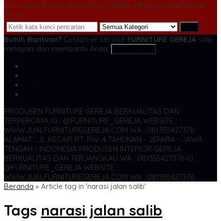
Buka jam 08.00 s/d jam 21.00 , Sabtu, Minggu & Hari Besar
Tutup
Cari
Butuh Bantuan?
Customer service
FURNITURE GEREJA
siap
melayani dan membantu Anda.
Kontak Kami
SMS
081355427376
TELP
081355427376
WA
6281355427376
admin@jualfurnituregereja.com
PRODUSEN FURNITURE GEREJA BERKUALITAS DAN
TERPERCAYA
IG : @FURNITURE_GEREJA WEBSITE :
WWW.JUALFURNITUREGEREJA.COM WA : 081355427376
ALAMAT : JL KECAPI RT. RW .4 TAHUNAN - JEPARA - JAWA
TENGAH - INDONESIA
PRODUSEN INTERIOR GEREJA
BERKUALITAS DAN TERJANGKAU WA : 081355427376
IG :
@FURNITURE_GEREJA WEBSITE :
WWW.JUALFURNITUREGEREJA.COM WA : 081355427376
Beranda
»
Article tag in 'narasi jalan salib'
Tags
narasi jalan salib