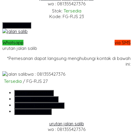
wa : 081355427376
Stok:
Tersedia
Kode: FG-RJS 23
Hubungi Kami
Whatsapp
via SMS
urutan jalan salib
*Pemesanan dapat langsung menghubungi kontak di bawah
ini:
wa : 081355427376
Tersedia
/ FG-RJS 27
SMS
081355427376
Telepon
081355427376
Whatsapp
6281355427376
Lihat Detail Produk
urutan jalan salib
wa : 081355427376