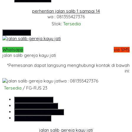
perhentian jalan salib 1 sampai 14
wa : 081355427376
Stok:
Tersedia
Hubungi Kami
Whatsapp
via SMS
jalan salib gereja kayu jati
*Pemesanan dapat langsung menghubungi kontak di bawah
ini:
wa : 081355427376
Tersedia
/ FG-RJS 23
SMS
081355427376
Telepon
081355427376
Whatsapp
6281355427376
Lihat Detail Produk
jalan salib gereja kayu jati