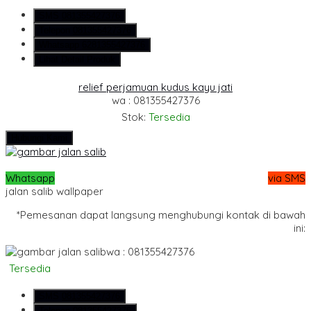
SMS
081355427376
Telepon
081355427376
Whatsapp
6281355427376
Lihat Detail Produk
relief perjamuan kudus kayu jati
wa : 081355427376
Stok:
Tersedia
Hubungi Kami
Whatsapp
via SMS
jalan salib wallpaper
*Pemesanan dapat langsung menghubungi kontak di bawah
ini:
wa : 081355427376
Tersedia
SMS
081355427376
Telepon
081355427376