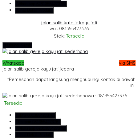
Whatsapp
6281355427376
Lihat Detail Produk
jalan salib katolik kayu jati
wa : 081355427376
Stok:
Tersedia
Hubungi Kami
Whatsapp
via SMS
jalan salib gereja kayu jati jepara
*Pemesanan dapat langsung menghubungi kontak di bawah
ini:
wa : 081355427376
Tersedia
SMS
081355427376
Telepon
081355427376
Whatsapp
6281355427376
Lihat Detail Produk