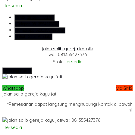
Tersedia
SMS
081355427376
Telepon
081355427376
Whatsapp
6281355427376
Lihat Detail Produk
jalan salib gereja katolik
wa : 081355427376
Stok:
Tersedia
Hubungi Kami
Whatsapp
via SMS
jalan salib gereja kayu jati
*Pemesanan dapat langsung menghubungi kontak di bawah
ini:
wa : 081355427376
Tersedia