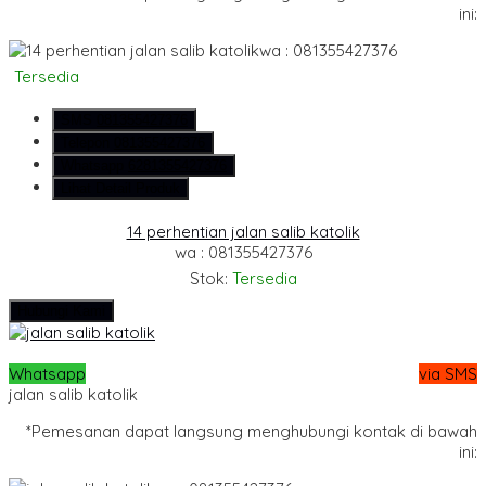
ini:
wa : 081355427376
Tersedia
SMS
081355427376
Telepon
081355427376
Whatsapp
6281355427376
Lihat Detail Produk
14 perhentian jalan salib katolik
wa : 081355427376
Stok:
Tersedia
Hubungi Kami
Whatsapp
via SMS
jalan salib katolik
*Pemesanan dapat langsung menghubungi kontak di bawah
ini: