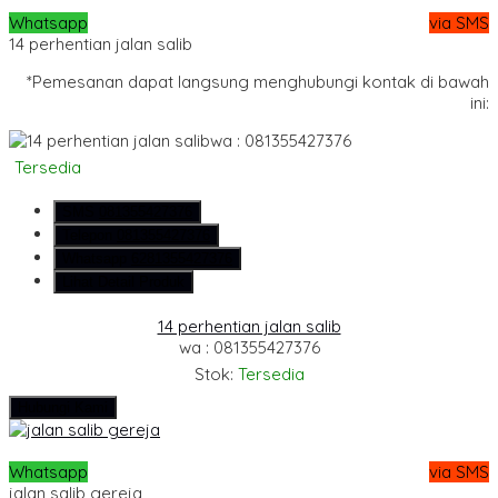
Whatsapp
via SMS
14 perhentian jalan salib
*Pemesanan dapat langsung menghubungi kontak di bawah
ini:
wa : 081355427376
Tersedia
SMS
081355427376
Telepon
081355427376
Whatsapp
6281355427376
Lihat Detail Produk
14 perhentian jalan salib
wa : 081355427376
Stok:
Tersedia
Hubungi Kami
Whatsapp
via SMS
jalan salib gereja