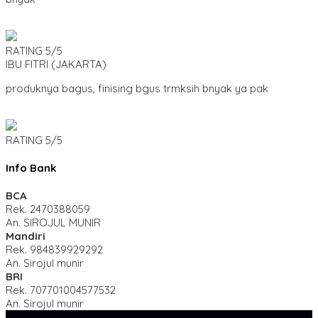
RATING
5/5
IBU FITRI
(JAKARTA)
produknya bagus, finising bgus trmksih bnyak ya pak
RATING
5/5
Info Bank
BCA
Rek.
2470388059
An. SIROJUL MUNIR
Mandiri
Rek.
984839929292
An. Sirojul munir
BRI
Rek.
707701004577532
An. Sirojul munir
SIDEBAR