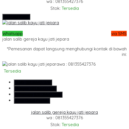
wa : 081355427376
Stok:
Tersedia
Hubungi Kami
Whatsapp
via SMS
jalan salib gereja kayu jati jepara
*Pemesanan dapat langsung menghubungi kontak di bawah
ini:
wa : 081355427376
Tersedia
SMS
081355427376
Telepon
081355427376
Whatsapp
6281355427376
Lihat Detail Produk
jalan salib gereja kayu jati jepara
wa : 081355427376
Stok:
Tersedia