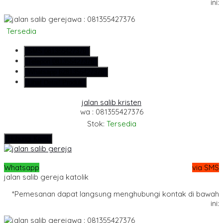
ini:
wa : 081355427376
Tersedia
SMS
081355427376
Telepon
081355427376
Whatsapp
6281355427376
Lihat Detail Produk
jalan salib kristen
wa : 081355427376
Stok:
Tersedia
Hubungi Kami
Whatsapp
via SMS
jalan salib gereja katolik
*Pemesanan dapat langsung menghubungi kontak di bawah
ini:
wa : 081355427376