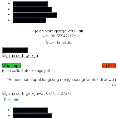
SMS
081355427376
Telepon
081355427376
Whatsapp
6281355427376
Lihat Detail Produk
jalan salib gereja kayu jati
wa : 081355427376
Stok:
Tersedia
Hubungi Kami
Whatsapp
via SMS
jalan salib katolik kayu jati
*Pemesanan dapat langsung menghubungi kontak di bawah
ini:
wa : 081355427376
Tersedia
SMS
081355427376
Telepon
081355427376