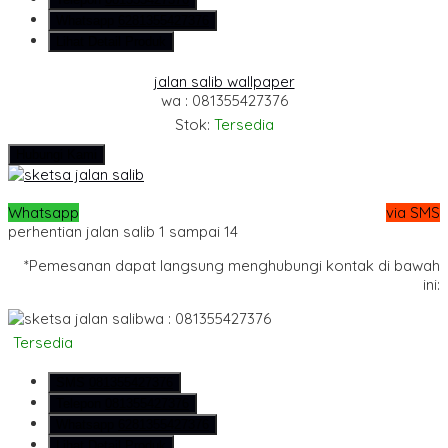
Whatsapp
6281355427376
Lihat Detail Produk
jalan salib wallpaper
wa : 081355427376
Stok:
Tersedia
Hubungi Kami
Whatsapp
via SMS
perhentian jalan salib 1 sampai 14
*Pemesanan dapat langsung menghubungi kontak di bawah
ini:
wa : 081355427376
Tersedia
SMS
081355427376
Telepon
081355427376
Whatsapp
6281355427376
Lihat Detail Produk