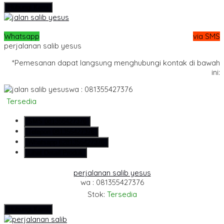
Hubungi Kami
Whatsapp
via SMS
perjalanan salib yesus
*Pemesanan dapat langsung menghubungi kontak di bawah
ini:
wa : 081355427376
Tersedia
SMS
081355427376
Telepon
081355427376
Whatsapp
6281355427376
Lihat Detail Produk
perjalanan salib yesus
wa : 081355427376
Stok:
Tersedia
Hubungi Kami