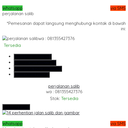
Whatsapp
via SMS
perjalanan salib
*Pemesanan dapat langsung menghubungi kontak di bawah
ini:
wa : 081355427376
Tersedia
SMS
081355427376
Telepon
081355427376
Whatsapp
6281355427376
Lihat Detail Produk
perjalanan salib
wa : 081355427376
Stok:
Tersedia
Hubungi Kami
Whatsapp
via SMS