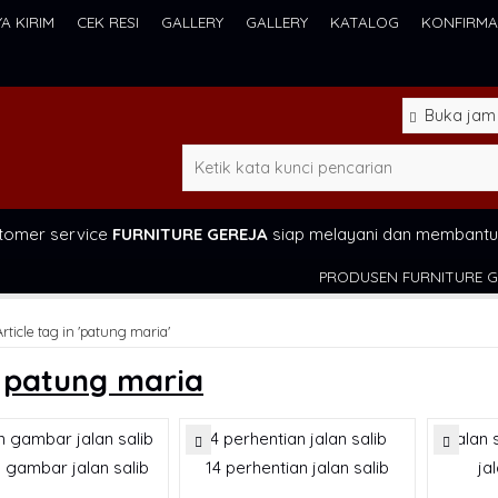
YA KIRIM
CEK RESI
GALLERY
GALLERY
KATALOG
KONFIRMA
Buka jam 0
tomer service
FURNITURE GEREJA
siap melayani dan membantu
PRODUSEN FURNITURE GEREJA 
Article tag in 'patung maria'
s
patung maria
 gambar jalan salib
14 perhentian jalan salib
ja