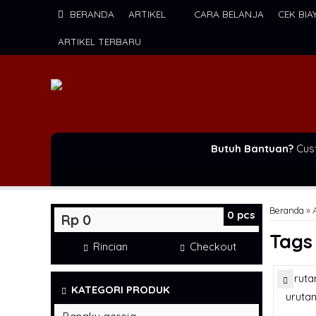
BERANDA
ARTIKEL
CARA BELANJA
CEK BIA
ARTIKEL TERBARU
Butuh Bantuan?
Cus
Beranda
»
0
pcs
Rp 0
Tag
Rincian
Checkout
KATEGORI PRODUK
urutan