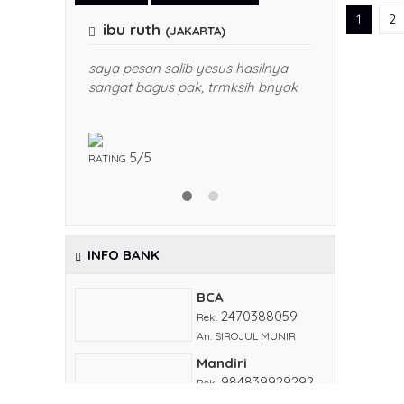
1
2
IBU FITRI
(JAKARTA)
 hasilnya
produknya bagus, finising bgus
ksih bnyak
trmksih bnyak ya pak
5/5
RATING
INFO BANK
BCA
2470388059
Rek.
An. SIROJUL MUNIR
Mandiri
984839929292
Rek.
An. Sirojul munir