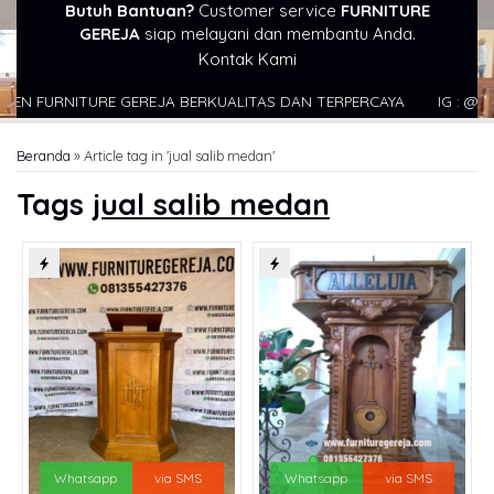
Butuh Bantuan?
Customer service
FURNITURE
GEREJA
siap melayani dan membantu Anda.
Kontak Kami
FURNITURE GEREJA BERKUALITAS DAN TERPERCAYA
IG : @FURNI
Beranda
»
Article tag in 'jual salib medan'
Tags
jual salib medan
Whatsapp
via SMS
Whatsapp
via SMS