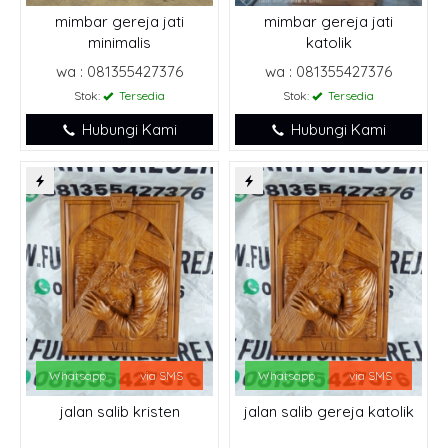
mimbar gereja jati
mimbar gereja jati
minimalis
katolik
wa : 081355427376
wa : 081355427376
Stok:
Tersedia
Stok:
Tersedia
Hubungi Kami
Hubungi Kami
Whatsapp
via SMS
Whatsapp
via SMS
jalan salib kristen
jalan salib gereja katolik