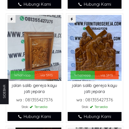
Hubungi Kami
Hubungi Kami
Whatsapp
via SMS
Whatsapp
via SMS
jalan salib gereja kayu
jalan salib gereja kayu
SIDEBAR
jati jepara
jati jepara
wa : 081355427376
wa : 081355427376
Stok:
Tersedia
Stok:
Tersedia
Hubungi Kami
Hubungi Kami