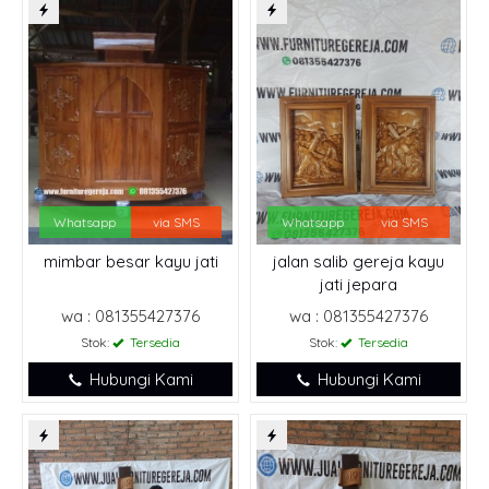
Whatsapp
via SMS
Whatsapp
via SMS
mimbar besar kayu jati
jalan salib gereja kayu
jati jepara
wa : 081355427376
wa : 081355427376
Stok:
Tersedia
Stok:
Tersedia
Hubungi Kami
Hubungi Kami