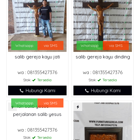
Whatsapp
via SMS
Whatsapp
via SMS
salib gereja kayu jati
salib gereja kayu dinding
wa : 081355427376
wa : 081355427376
Stok:
Tersedia
Stok:
Tersedia
Hubungi Kami
Hubungi Kami
Whatsapp
via SMS
perjalanan salib yesus
wa : 081355427376
Stok:
Tersedia