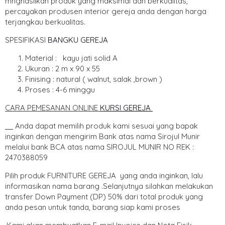
mnghasilkan produk yang maksimal dan berkualitas,
percayakan produsen interior gereja anda dengan harga
terjangkau berkualitas.
SPESIFIKASI
BANGKU GEREJA
Material : kayu jati solid A
Ukuran : 2 m x 90 x 55
Finising : natural ( walnut, salak ,brown )
Proses : 4-6 minggu
CARA PEMESANAN ONLIN
E
KURSI GEREJA
Anda dapat memilih produk kami sesuai yang bapak
inginkan dengan mengirim Bank atas nama Sirojul Munir
melalui bank BCA atas nama SIROJUL MUNIR NO REK :
2470388059
Pilih produk FURNITURE GEREJA yang anda inginkan, lalu
informasikan nama barang .Selanjutnya silahkan melakukan
transfer Down Payment (DP) 50% dari total produk yang
anda pesan untuk tanda, barang siap kami proses