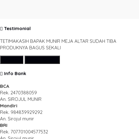
Testimonial
TETIMAKASIH BAPAK MUNIR MEJA ALTAR SUDAH TIBA
PRODUKNYA BAGUS SEKALI
Submit
Lihat Semua
Info Bank
BCA
Rek.
2470388059
An. SIROJUL MUNIR
Mandiri
Rek.
984839929292
An. Sirojul munir
BRI
Rek.
707701004577532
An. Sirojul munir