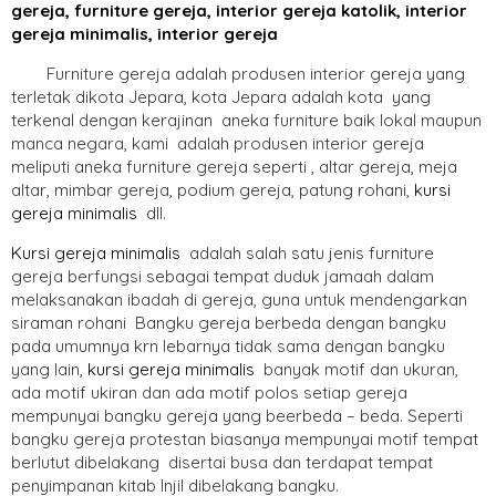
gereja, furniture gereja, interior gereja katolik, interior
gereja minimalis, interior gereja
Furniture gereja adalah produsen interior gereja yang
terletak dikota Jepara, kota Jepara adalah kota yang
terkenal dengan kerajinan aneka furniture baik lokal maupun
manca negara, kami adalah produsen interior gereja
meliputi aneka furniture gereja seperti , altar gereja, meja
altar, mimbar gereja, podium gereja, patung rohani,
kursi
gereja minimalis
dll.
Kursi gereja minimalis
adalah salah satu jenis furniture
gereja berfungsi sebagai tempat duduk jamaah dalam
melaksanakan ibadah di gereja, guna untuk mendengarkan
siraman rohani Bangku gereja berbeda dengan bangku
pada umumnya krn lebarnya tidak sama dengan bangku
yang lain,
kursi gereja minimalis
banyak motif dan ukuran,
ada motif ukiran dan ada motif polos setiap gereja
mempunyai bangku gereja yang beerbeda – beda. Seperti
bangku gereja protestan biasanya mempunyai motif tempat
berlutut dibelakang disertai busa dan terdapat tempat
penyimpanan kitab Injil dibelakang bangku.