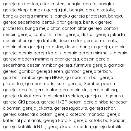
gereja protestan
,
altar kristen
,
bangku gereja
,
bangku
gereja hkbp
,
bangku gereja jati
,
bangku gereja katolik
,
bangku gereja minimalis
,
bangku gereja protestan
,
bangku
gereja sederhana
,
bentuk altar gereja
,
bentuk gereja
protestan
,
bunga meja altar
,
contoh altar gereja
,
contoh
desain gereja
,
contoh mimbar gereja
,
daftar gereja jakarta
,
desain altar gereja katolik
,
desain altar gereja minimalis
,
desain altar gereja protestan
,
desain bangku gereja
,
desain
gereja
,
desain gereja katolik
,
desain gereja minimalis
,
desain
gereja modern minimalis altar gereja
,
desain gereja
sederhana
,
desain mimbar gereja
,
furniture gereja
,
gambar
gereja
,
gambar gereja keren
,
gambar gereja terbaru
,
gambar mimbar gereja HKBP
,
gambar mimbar gereja
protestan
,
gambar model kursi gereja
,
Gambar podium
gereja
,
gereja
,
gereja alor
,
gereja bintulu
,
gereja bitung
,
gereja ckukai
,
gereja di jakarta selatan
,
gereja di jayapura
,
gereja GKI papua
,
gereja HKBP batam
,
gereja hkbp terbesar
dibanten
,
gereja jakarta
,
gereja jayapura
,
gereja johor
,
gereja katedral dibatam
,
gereja katedral manado
,
gereja
katedral pontianak
,
gereja katolik
,
gereja katolik balikpapan
,
gereja katolik di NTT
,
gereja katolik medan
,
gereja katolik