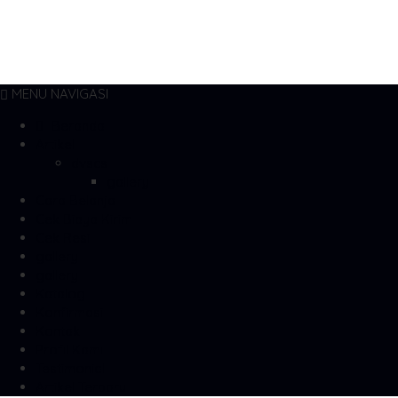
MENU NAVIGASI
Beranda
Artikel
dvscs
gallery
Cara Belanja
Cek Biaya Kirim
Cek Resi
gallery
gallery
Katalog
Konfirmasi
Kontak
Profil Kami
Testimonial
Artikel Terbaru