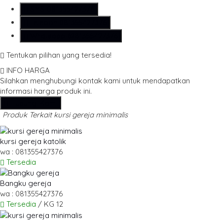
SMS
081355427376
Telepon
081355427376
Whatsapp
6281355427376
Tentukan pilihan yang tersedia!
INFO HARGA
Silahkan menghubungi kontak kami untuk mendapatkan
informasi harga produk ini.
Hubungi Kami
Produk Terkait kursi gereja minimalis
kursi gereja katolik
wa : 081355427376
Tersedia
Bangku gereja
wa : 081355427376
Tersedia
/ KG 12