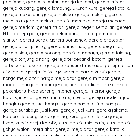
pontianak
,
gereja kelantan
,
gereja kendari
,
gereja kristen
,
gereja kupang
,
gereja lampung. Ukuran kursi gereja katolik
,
gereja makassar
,
gereja malaka
,
gereja malang
,
gereja
malaysia
,
gereja maluku
,
gereja mamasa
,
gereja manado
,
gereja medam
,
gereja muar
,
gereja negeri sembilan
,
gereja
NTT
,
gereja palu
,
gereja pekanbaru
,
gereja pematang
siantar
,
gereja perak
,
gereja pontianak
,
gereja protestan
,
gereja pulau pinang
,
gereja samarinda
,
gereja segamat
,
gereja sibu
,
gereja sorong
,
gereja surabaya
,
gereja taiping
,
gereja tanjung pinang
,
gereja terbesar di batam
,
gereja
terbesar di jakarta
,
gereja terbesar di manado
,
gereja tertua
di kupang
,
gereja timika
,
gki serang
,
harga kursi gereja
,
harga meja altar
,
harga meja altar gereja mimbar gereja
modern
,
harga mimbar gereja
,
harga podium gereja
,
hkbp
pekanbaru
,
hkbp serang
,
interior gereja
,
interior gereja
katolik
,
interior gereja minimalis
,
interior gereja modern
,
jual
bangku gereja
,
jual bangku gereja panjang
,
jual bangku
gereja surabaya
,
jual kursi gereja
,
jual kursi gereja jakarta
,
katedral kupang
,
kursi gaming
,
kursi gereja
,
kursi gereja
hkbp
,
kursi gereja katolik
,
kursi gereja minimalis
,
kursi gereja
yahya waloni
,
meja altar gereja
,
meja altar gereja katolik
,
meja altar gereja minimalis
,
meja altar gereja modern
,
meja