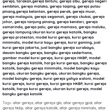
gereja, tarakan,gereja bintulu, gereja sibu, gereja negeri
sembilan, gereja malaka, gereja taiping, gereja pulau
pinang,gereja kelantan, gereja perak, gereja muar,
gereja malaysia, gereja segamat, gereja ckukai, gereja
johor, gereja tanjung pinang, gereja kendari, gereja
samarinda, gereja palu, gereja mamasa, gereja maluku,
gereja lampung.Ukuran kursi gereja katolik, bangku
gereja protestan, model kursi gereja, kursi gereja
minimalis, model kursi kayu gereja, kursi gaming, jual
kursi gereja jakarta, jual bangku gereja surabaya,
desain bangku gereja, bangku gereja sederhana,
gambar model kursi gereja, kursi gereja HKBP, model
bangku gereja katolik, harga kursi gereja, bangku gereja
katolik, bangku gereja minimalis, model bangku kayu
gereja, ukuran bangku gereja, ukuran bangku gereja,
model bangku gereja, kursi gereja yahya waloni, model
kursi gereja, kursi gereja, kursi gereja HKBP, kursi gereja
katolik, harga kursi gereja, ukuran kursi gereja, model
bangku gereja katolik
Tags:
altar gereja
,
altar gereja gbi
,
altar gereja gpdi
,
altar
gereja hkbp
,
altar gereja katolik
,
altar gereja minimalis
,
altar