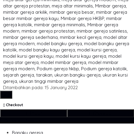
altar gereja protestan
,
meja altar minimalis
,
Mimbar gereja
,
mimbar gereja arkilik
,
mimbar gereja besar
,
mimbar gereja
besar mimbar gereja kayu
,
Mimbar gereja HKBP
,
mimbar
gereja katolik
,
mimbar gereja minimalis
,
Mimbar gereja
modern
,
mimbar gereja protestan
,
mimbar gereja satinless
,
mimbar gereja sederhana
,
mimbar kecil gereja
,
model altar
gereja modern
,
model bangku gereja
,
model bangku gereja
katolik
,
model bangku kayu gereja
,
model kursi gereja
,
model kursi gereja kayu
,
model kursi kayu gereja
,
model
meja atar gereja
,
model mimbar gereja
,
model mimbar
gereja modern
,
Podium gereja hkbp
,
Podium gereja katolik
,
sejarah gereja
,
tarakan
,
ukuran bangku gereja
,
ukuran kursi
gereja
,
ukuran tinggi mimbar gereja
Ditambahkan pada: 15 January 2022
pcs
Checkout
Rincian
Checkout
Kategori Produk
Bangku gereja