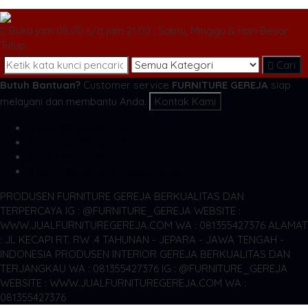
Buka jam 08.00 s/d jam 21.00 , Sabtu, Minggu & Hari Besar
Tutup
Cari
Butuh Bantuan?
Customer service
FURNITURE GEREJA
siap
melayani dan membantu Anda.
Kontak Kami
SMS
081355427376
TELP
081355427376
WA
6281355427376
admin@jualfurnituregereja.com
PRODUSEN FURNITURE GEREJA BERKUALITAS DAN
TERPERCAYA
IG : @FURNITURE_GEREJA WEBSITE :
WWW.JUALFURNITUREGEREJA.COM WA : 081355427376
ALAMAT
: JL KECAPI RT. RW .4 TAHUNAN - JEPARA - JAWA TENGAH -
INDONESIA
PRODUSEN INTERIOR GEREJA BERKUALITAS DAN
TERJANGKAU WA : 081355427376
IG : @FURNITURE_GEREJA
WEBSITE : WWW.JUALFURNITUREGEREJA.COM WA :
081355427376