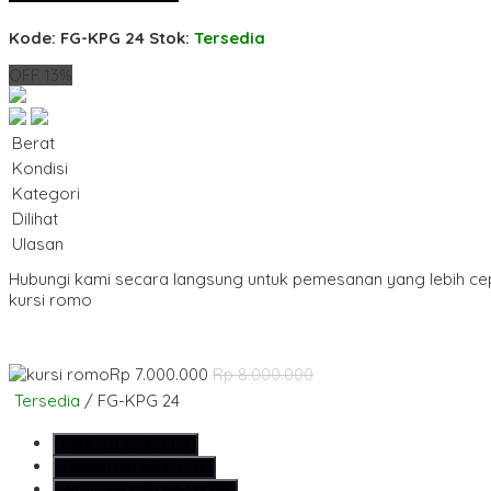
Kode: FG-KPG 24
Stok:
Tersedia
OFF 13%
Berat
Kondisi
Kategori
Dilihat
Ulasan
Hubungi kami secara langsung untuk pemesanan yang lebih ce
kursi romo
Rp 7.000.000
Rp 8.000.000
Tersedia
/ FG-KPG 24
SMS
081355427376
Telepon
081355427376
Whatsapp
6281355427376