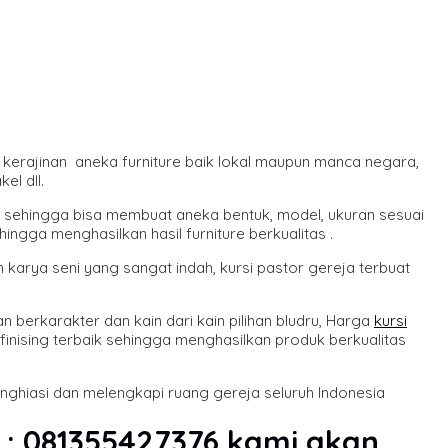
n kerajinan aneka furniture baik lokal maupun manca negara,
el dll.
, sehingga bisa membuat aneka bentuk, model, ukuran sesuai
ingga menghasilkan hasil furniture berkualitas .
 karya seni yang sangat indah, kursi pastor gereja terbuat
berkarakter dan kain dari kain pilihan bludru, Harga
kursi
inising terbaik sehingga menghasilkan produk berkualitas
enghiasi dan melengkapi ruang gereja seluruh Indonesia
a : 081355427376 kami akan