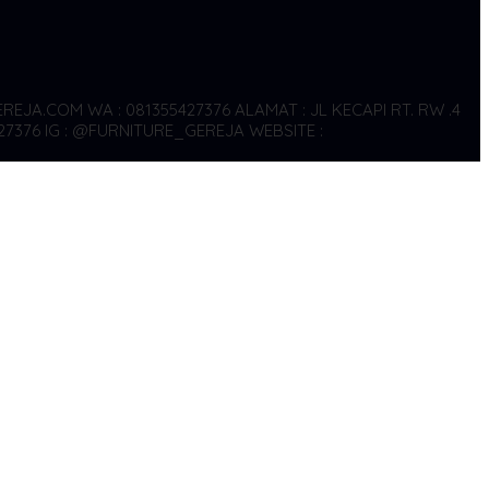
REJA.COM WA : 081355427376
ALAMAT : JL KECAPI RT. RW .4
27376
IG : @FURNITURE_GEREJA WEBSITE :