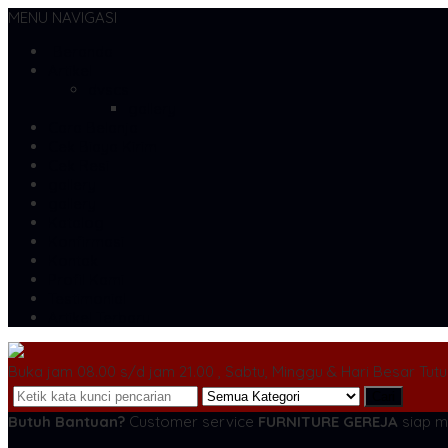
MENU NAVIGASI
Beranda
Artikel
dvscs
gallery
Cara Belanja
Cek Biaya Kirim
Cek Resi
gallery
gallery
Katalog
Konfirmasi
Kontak
Profil Kami
Testimonial
Artikel Terbaru
Buka jam 08.00 s/d jam 21.00 , Sabtu, Minggu & Hari Besar Tut
Cari
Butuh Bantuan?
Customer service
FURNITURE GEREJA
siap m