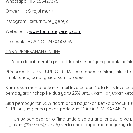
Whatsapp : 081355427376
Onwer : Sirojul munir
Instagram : @furniture_gereja
Website :
www.furnituregereja.com
Info bank : BCA NO : 2470388059
CARA PEMESANAN ONLINE
Anda dapat memilih produk kami sesuai yang bapak ingink
Pilih produk FURNITURE GEREJA yang anda inginkan, lalu inf
untuk tanda, barang siap kami proses.
Kami akan membuatkan E-mail Invoice dan Nota Fisik Invoice
pembayaran tahap ke dua yaitu 25% untuk kami lanjutkan ketah
Sisa pembayaran 25% dapat anda bayarkan ketika produk furn
GEREJA yang anda pesan pada kami.
CARA PEMESANAN OFFL
Untuk pemesanan offline anda bisa datang langsung ke
inginkan
(jika ready stock)
serta anda dapat membayarnya lan