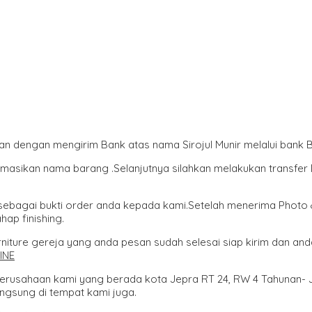
an dengan mengirim Bank atas nama Sirojul Munir melalui bank 
ormasikan nama barang .Selanjutnya silahkan melakukan transfe
 sebagai bukti order anda kepada kami.Setelah menerima Photo 
ap finishing.
iture gereja yang anda pesan sudah selesai siap kirim dan an
INE
 perusahaan kami yang berada kota Jepra RT 24, RW 4 Tahunan
gsung di tempat kami juga.