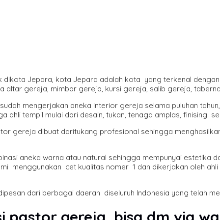
tak dikota Jepara, kota Jepara adalah kota yang terkenal denga
altar gereja, mimbar gereja, kursi gereja, salib gereja, tabernak
sudah mengerjakan aneka interior gereja selama puluhan tahun
hli tempil mulai dari desain, tukan, tenaga amplas, finising seh
tor gereja dibuat daritukang profesional sehingga menghasilkan
asi aneka warna atau natural sehingga mempunyai estetika dan 
mi menggunakan cet kualitas nomer 1 dan dikerjakan oleh ahli f
dipesan dari berbagai daerah diseluruh Indonesia yang telah m
i pastor gereja
, bisa dm via w