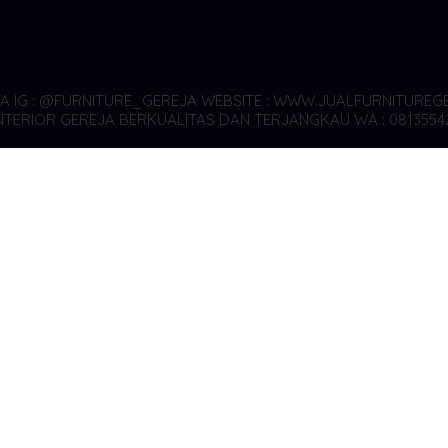
YA
IG : @FURNITURE_GEREJA WEBSITE : WWW.JUALFURNITUREGE
TERIOR GEREJA BERKUALITAS DAN TERJANGKAU WA : 0813554