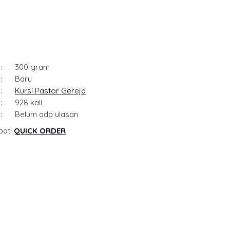
:
300 gram
:
Baru
:
Kursi Pastor Gereja
:
928 kali
:
Belum ada ulasan
pat!
QUICK ORDER