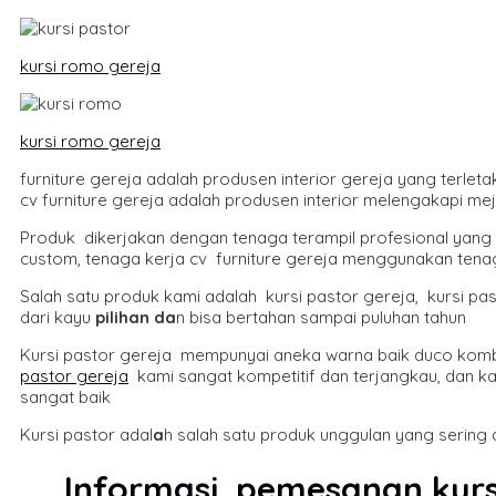
kursi romo gereja
kursi romo gereja
furniture gereja adalah produsen interior gereja yang terle
cv furniture gereja adalah produsen interior melengakapi meja 
Produk dikerjakan dengan tenaga terampil profesional yang 
custom, tenaga kerja cv furniture gereja menggunakan tenaga a
Salah satu produk kami adalah kursi pastor gereja, kursi pas
dari kayu
pilihan da
n bisa bertahan sampai puluhan tahun
Kursi pastor gereja mempunyai aneka warna baik duco kombin
pastor gereja
kami sangat kompetitif dan terjangkau, dan ka
sangat baik
Kursi pastor adal
a
h salah satu produk unggulan yang sering 
Informasi pemesanan
kurs