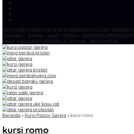
SMS
081355427376
TELP
081355427376
WA
6281355427376
admin@jualfurnituregereja.com
PRODUSEN FURNITURE GEREJA BERKUALITAS DAN TERPERCA
TAHUNAN - JEPARA - JAWA TENGAH - INDONESIA
PRODUSEN IN
WWW.JUALFURNITUREGEREJA.COM WA : 081355427376
Beranda
»
Kursi Pastor Gereja
»
kursi romo
kursi romo