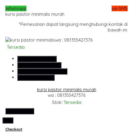
Whatsapp
via SMS
kursi pastor minimalis murah
*Pemesanan dapat langsung menghubungi kontak di
bawah ini:
wa : 081355427376
Tersedia
SMS
081355427376
Telepon
081355427376
Whatsapp
6281355427376
Lihat Detail Produk
kursi pastor minimalis murah
wa : 081355427376
Stok:
Tersedia
Hubungi Kami
pcs
Checkout