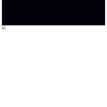
FURNITURE GEREJA
- TOKO FURNITURE GEREJA
BERKUALITAS TERPERCAYA . JL KECAPI RT .24 . RW 4 -
TAHUNAN - JEPARA - JAWA TENGAH . since Copyright @ 2015