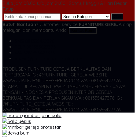
Buka jam 08.00 s/d jam 21.00 , Sabtu, Minggu & Hari Besar
Tutup
Cari
Butuh Bantuan?
Customer service
FURNITURE GEREJA
siap
melayani dan membantu Anda.
Kontak Kami
SMS
081355427376
TELP
081355427376
WA
6281355427376
admin@jualfurnituregereja.com
PRODUSEN FURNITURE GEREJA BERKUALITAS DAN
TERPERCAYA
IG : @FURNITURE_GEREJA WEBSITE :
WWW.JUALFURNITUREGEREJA.COM WA : 081355427376
ALAMAT : JL KECAPI RT. RW .4 TAHUNAN - JEPARA - JAWA
TENGAH - INDONESIA
PRODUSEN INTERIOR GEREJA
BERKUALITAS DAN TERJANGKAU WA : 081355427376
IG :
@FURNITURE_GEREJA WEBSITE :
WWW.JUALFURNITUREGEREJA.COM WA : 081355427376