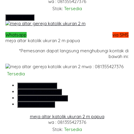
wa : 081355427376
Stok:
Tersedia
Hubungi Kami
Whatsapp
via SMS
meja altar katolik ukuran 2 m papua
*Pemesanan dapat langsung menghubungi kontak di
bawah ini:
wa : 081355427376
Tersedia
SMS
081355427376
Telepon
081355427376
Whatsapp
6281355427376
Lihat Detail Produk
meja altar katolik ukuran 2 m papua
wa : 081355427376
Stok:
Tersedia