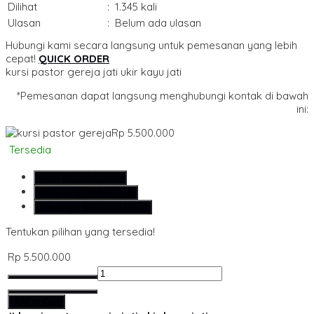
Dilihat
:
1.345 kali
Ulasan
:
Belum ada ulasan
Hubungi kami secara langsung untuk pemesanan yang lebih
cepat!
QUICK ORDER
kursi pastor gereja jati ukir kayu jati
*Pemesanan dapat langsung menghubungi kontak di bawah
ini:
Rp 5.500.000
Tersedia
SMS
081355427376
Telepon
081355427376
Whatsapp
6281355427376
Tentukan pilihan yang tersedia!
Rp 5.500.000
Add to Cart