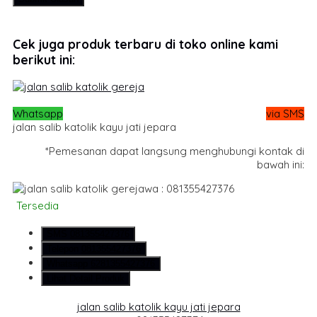
Cek juga produk terbaru di toko online kami
berikut ini:
Whatsapp
via SMS
jalan salib katolik kayu jati jepara
*Pemesanan dapat langsung menghubungi kontak di
bawah ini:
wa : 081355427376
Tersedia
SMS
081355427376
Telepon
081355427376
Whatsapp
6281355427376
Lihat Detail Produk
jalan salib katolik kayu jati jepara