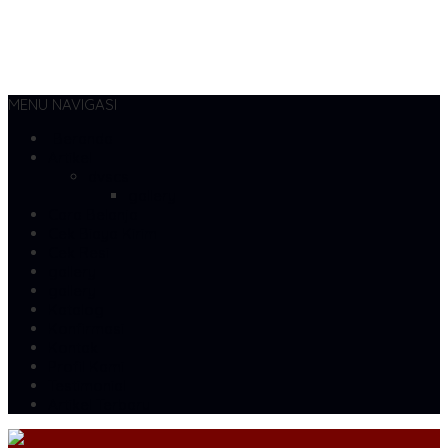
MENU NAVIGASI
Beranda
Artikel
dvscs
gallery
Cara Belanja
Cek Biaya Kirim
Cek Resi
gallery
gallery
Katalog
Konfirmasi
Kontak
Profil Kami
Testimonial
Artikel Terbaru