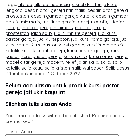
Tags:
alkitab
,
alkitab indonesia
,
alkitab kristen
,
alkitab
lengkap
,
desain altar gereja minimalis
,
desain altar gereja
prostestan
,
desain gambar gereja katolik
,
desain gambar
gereja minimalis
,
furniture gereja
,
gereja katolik
,
interior
gereja
,
interior gereja minimalis
,
interior gereja
prostestan
,
jalan salib
,
jual furniture gereja
,
jual kursi
pastor gereja
,
jual kursi pator
,
jual kursi romo gereja
,
jual
kursi romo. Kursi pastor
,
kursi gereja
,
kursi imam gereja
katolik
,
kursi khutbah gereja
,
kursi pastor gereja
,
kursi
pastur
,
kursi pastur gereja
,
kursi romo
,
kursi romo gereja
,
model altar gereja modern
,
relief jalan salib
,
salib
,
salib
katolik
,
salib kayu
,
salib kristen
,
salib wallpaper
,
Salib yesus
Ditambahkan pada: 1 October 2022
Belum ada ulasan untuk produk kursi pastor
gereja jati ukir kayu jati
Silahkan tulis ulasan Anda
Your email address will not be published.
Required fields
are marked
*
Ulasan Anda