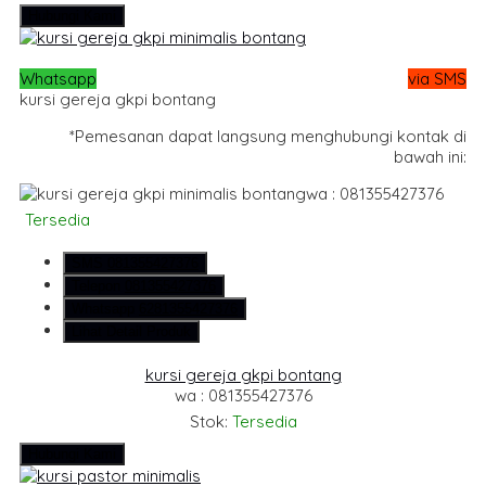
Hubungi Kami
Whatsapp
via SMS
kursi gereja gkpi bontang
*Pemesanan dapat langsung menghubungi kontak di
bawah ini:
wa : 081355427376
Tersedia
SMS
081355427376
Telepon
081355427376
Whatsapp
6281355427376
Lihat Detail Produk
kursi gereja gkpi bontang
wa : 081355427376
Stok:
Tersedia
Hubungi Kami