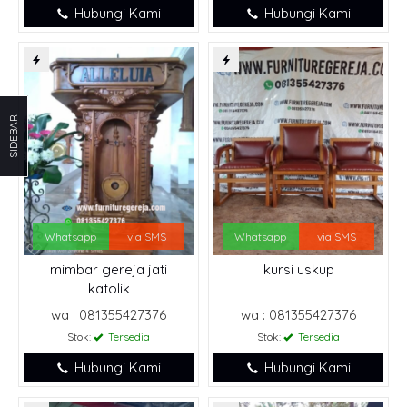
Hubungi Kami
Hubungi Kami
SIDEBAR
Whatsapp
via SMS
Whatsapp
via SMS
mimbar gereja jati
kursi uskup
katolik
wa : 081355427376
wa : 081355427376
Stok:
Tersedia
Stok:
Tersedia
Hubungi Kami
Hubungi Kami