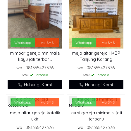
Whatsapp
via SMS
Whatsapp
via SMS
mimbar gereja minimalis
meja altar gereja HKBP
kayu jati terbar....
Tanjung Karang
wa : 081355427376
wa : 081355427376
Stok:
Tersedia
Stok:
Tersedia
Hubungi Kami
Hubungi Kami
Whatsapp
via SMS
Whatsapp
via SMS
meja altar gereja katolik
kursi gereja minimalis jati
ukir
terbaru
wa : 081355427376
wa : 081355427376