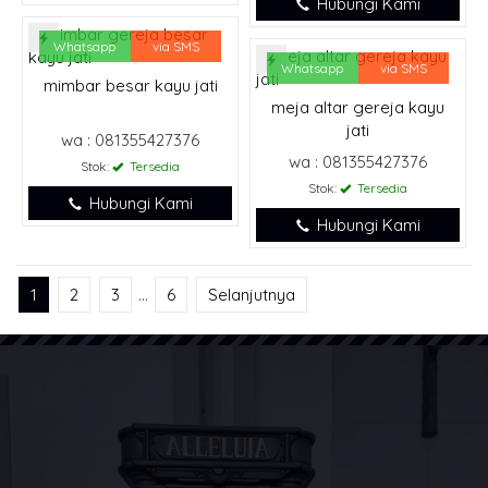
Hubungi Kami
Whatsapp
via SMS
Whatsapp
via SMS
mimbar besar kayu jati
meja altar gereja kayu
jati
wa : 081355427376
wa : 081355427376
Stok:
Tersedia
Stok:
Tersedia
Hubungi Kami
Hubungi Kami
1
2
3
…
6
Selanjutnya