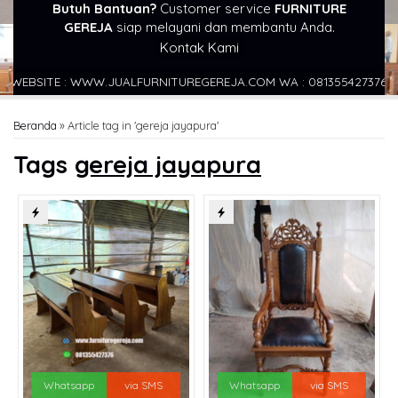
Butuh Bantuan?
Customer service
FURNITURE
GEREJA
siap melayani dan membantu Anda.
Kontak Kami
BSITE : WWW.JUALFURNITUREGEREJA.COM WA : 081355427376
AL
Beranda
»
Article tag in 'gereja jayapura'
Tags
gereja jayapura
Whatsapp
via SMS
Whatsapp
via SMS