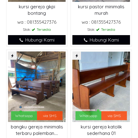
kursi gereja gkpi
kursi pastor minimalis
bontang
murah
wa : 081355427376
wa : 081355427376
Stok:
Tersedia
Stok:
Tersedia
Hubungi Kami
Hubungi Kami
Whatsapp
via SMS
Whatsapp
via SMS
bangku gereja minimalis
kursi gereja katolik
terbaru palemban....
sederhana 01