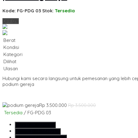
Kode: FG-PDG 03
Stok:
Tersedia
OFF 0%
Berat
Kondisi
Kategori
Dilihat
Ulasan
Hubungi kami secara langsung untuk pemesanan yang lebih ce
podium gereja
Rp 3.500.000
Rp 3.500.000
Tersedia
/ FG-PDG 03
SMS
081355427376
Telepon
081355427376
Whatsapp
6281355427376