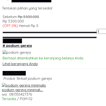
Tentukan pilihan yang tersedia!
Sebelum
Rp 3.500.000
Rp 3.500.000
(OFF 0%)
Hemat Rp 0
Add to Cart
# podium gereja
Berhasil ditambahkan ke keranjang belanja Anda
Lihat keranjang Anda
Lanjut Belanja
Produk Terkait podium gereja
podium gereja minimali....
wa : 081355427376
Tersedia
/ PGM 02