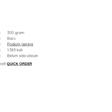
:
300 gram
:
Baru
:
Podium gereja
:
1.383 kali
:
Belum ada ulasan
pat!
QUICK ORDER