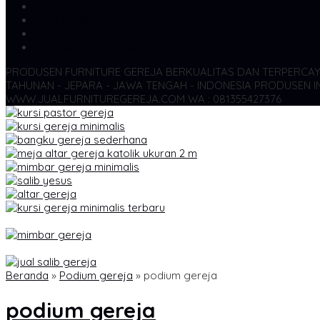
SMS
081355427376
TELP
081355427376
WA
6281355427376
admin@jualfurnituregereja.com
PRODUSEN FURNITURE GEREJA BERKUALITAS DAN TERPERCA
TAHUNAN - JEPARA - JAWA TENGAH - INDONESIA
PRODUSEN IN
WWW.JUALFURNITUREGEREJA.COM WA : 081355427376
Beranda
»
Podium gereja
»
podium gereja
podium gereja