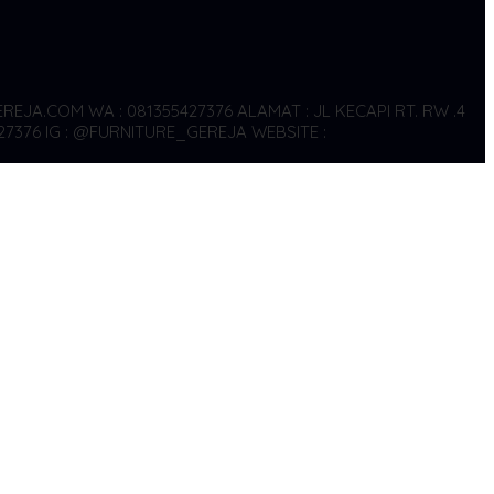
REJA.COM WA : 081355427376
ALAMAT : JL KECAPI RT. RW .4
27376
IG : @FURNITURE_GEREJA WEBSITE :