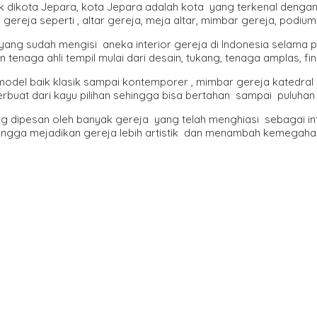
tak dikota Jepara, kota Jepara adalah kota yang terkenal denga
gereja seperti , altar gereja, meja altar, mimbar gereja, podium g
yang sudah mengisi aneka interior gereja di Indonesia selama 
aga ahli tempil mulai dari desain, tukang, tenaga amplas, fini
el baik klasik sampai kontemporer , mimbar gereja katedral 
rbuat dari kayu pilihan sehingga bisa bertahan sampai puluhan
 dipesan oleh banyak gereja yang telah menghiasi sebagai int
ingga mejadikan gereja lebih artistik dan menambah kemegahan