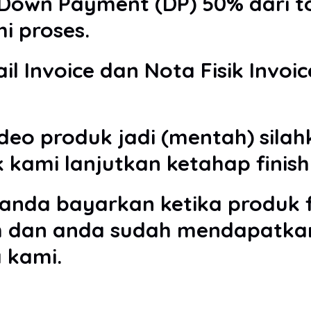
 Down Payment (DP) 50% dari t
i proses.
Invoice dan Nota Fisik Invoic
deo produk jadi (mentah) sil
 kami lanjutkan ketahap finish
nda bayarkan ketika produk f
im dan anda sudah mendapatkan
 kami.