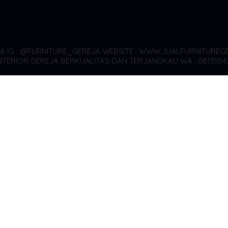
YA
IG : @FURNITURE_GEREJA WEBSITE : WWW.JUALFURNITUREGE
TERIOR GEREJA BERKUALITAS DAN TERJANGKAU WA : 0813554