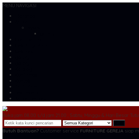
MENU NAVIGASI
Beranda
Artikel
dvscs
gallery
Cara Belanja
Cek Biaya Kirim
Cek Resi
gallery
gallery
Katalog
Konfirmasi
Kontak
Profil Kami
Testimonial
Artikel Terbaru
Buka jam 08.00 s/d jam 21.00 , Sabtu, Minggu & Hari Besar Tut
Cari
Butuh Bantuan?
Customer service
FURNITURE GEREJA
siap m