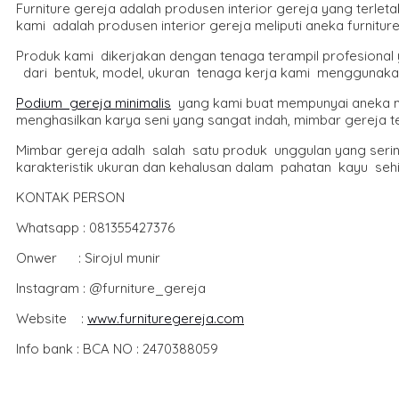
Furniture gereja adalah produsen interior gereja yang terle
kami adalah produsen interior gereja meliputi aneka furniture 
Produk kami dikerjakan dengan tenaga terampil profesional 
dari bentuk, model, ukuran tenaga kerja kami menggunakan ten
Podium gereja minimalis
yang kami buat mempunyai aneka mod
menghasilkan karya seni yang sangat indah, mimbar gereja te
Mimbar gereja adalh salah satu produk unggulan yang sering
karakteristik ukuran dan kehalusan dalam pahatan kayu seh
KONTAK PERSON
Whatsapp : 081355427376
Onwer : Sirojul munir
Instagram : @furniture_gereja
Website :
www.furnituregereja.com
Info bank : BCA NO : 2470388059