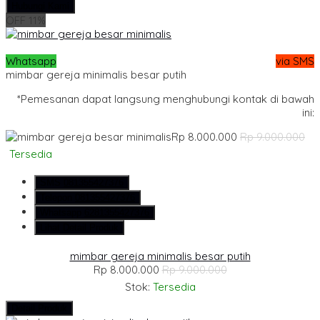
Hubungi Kami
OFF 11%
Whatsapp
via SMS
mimbar gereja minimalis besar putih
*Pemesanan dapat langsung menghubungi kontak di bawah
ini:
Rp 8.000.000
Rp 9.000.000
Tersedia
SMS
081355427376
Telepon
081355427376
Whatsapp
6281355427376
Lihat Detail Produk
mimbar gereja minimalis besar putih
Rp 8.000.000
Rp 9.000.000
Stok:
Tersedia
Detail Produk