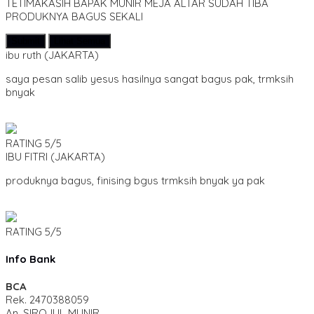
TETIMAKASIH BAPAK MUNIR MEJA ALTAR SUDAH TIBA
PRODUKNYA BAGUS SEKALI
Submit
Lihat Semua
ibu ruth
(JAKARTA)
saya pesan salib yesus hasilnya sangat bagus pak, trmksih
bnyak
RATING
5/5
IBU FITRI
(JAKARTA)
produknya bagus, finising bgus trmksih bnyak ya pak
RATING
5/5
Info Bank
BCA
Rek.
2470388059
An. SIROJUL MUNIR