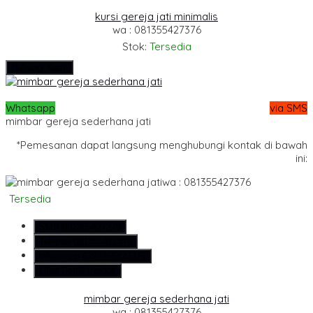
kursi gereja jati minimalis
wa : 081355427376
Stok:
Tersedia
Hubungi Kami
Whatsapp
via SMS
mimbar gereja sederhana jati
*Pemesanan dapat langsung menghubungi kontak di bawah
ini:
wa : 081355427376
Tersedia
SMS
081355427376
Telepon
081355427376
Whatsapp
6281355427376
Lihat Detail Produk
mimbar gereja sederhana jati
wa : 081355427376