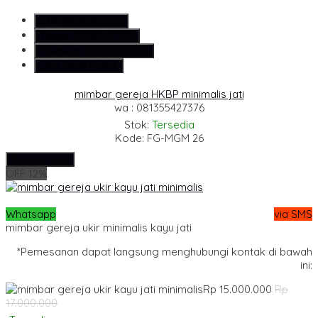
SMS
081355427376
Telepon
081355427376
Whatsapp
6281355427376
Lihat Detail Produk
mimbar gereja HKBP minimalis jati
wa : 081355427376
Stok:
Tersedia
Kode: FG-MGM 26
Hubungi Kami
OFF 12%
Whatsapp
via SMS
mimbar gereja ukir minimalis kayu jati
*Pemesanan dapat langsung menghubungi kontak di bawah
ini:
Rp 15.000.000
Rp
17.000.000