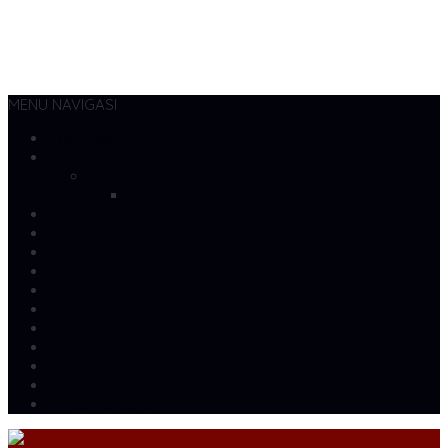
MENU NAVIGASI
Beranda
Artikel
dvscs
gallery
Cara Belanja
Cek Biaya Kirim
Cek Resi
gallery
gallery
Katalog
Konfirmasi
Kontak
Profil Kami
Testimonial
Artikel Terbaru