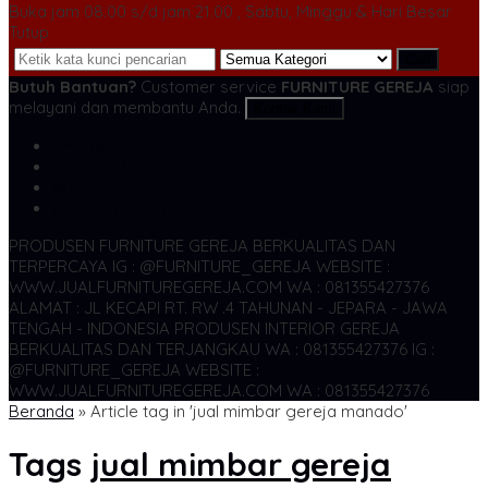
Buka jam 08.00 s/d jam 21.00 , Sabtu, Minggu & Hari Besar
Tutup
Cari
Butuh Bantuan?
Customer service
FURNITURE GEREJA
siap
melayani dan membantu Anda.
Kontak Kami
SMS
081355427376
TELP
081355427376
WA
6281355427376
admin@jualfurnituregereja.com
PRODUSEN FURNITURE GEREJA BERKUALITAS DAN
TERPERCAYA
IG : @FURNITURE_GEREJA WEBSITE :
WWW.JUALFURNITUREGEREJA.COM WA : 081355427376
ALAMAT : JL KECAPI RT. RW .4 TAHUNAN - JEPARA - JAWA
TENGAH - INDONESIA
PRODUSEN INTERIOR GEREJA
BERKUALITAS DAN TERJANGKAU WA : 081355427376
IG :
@FURNITURE_GEREJA WEBSITE :
WWW.JUALFURNITUREGEREJA.COM WA : 081355427376
Beranda
»
Article tag in 'jual mimbar gereja manado'
Tags
jual mimbar gereja