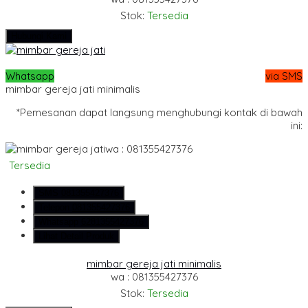
Stok:
Tersedia
Hubungi Kami
Whatsapp
via SMS
mimbar gereja jati minimalis
*Pemesanan dapat langsung menghubungi kontak di bawah
ini:
wa : 081355427376
Tersedia
SMS
081355427376
Telepon
081355427376
Whatsapp
6281355427376
Lihat Detail Produk
mimbar gereja jati minimalis
wa : 081355427376
Stok:
Tersedia