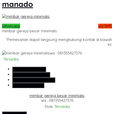
manado
Whatsapp
via SMS
mimbar gereja besar minimalis
*Pemesanan dapat langsung menghubungi kontak di bawah
ini:
wa : 081355427376
Tersedia
SMS
081355427376
Telepon
081355427376
Whatsapp
6281355427376
Lihat Detail Produk
mimbar gereja besar minimalis
wa : 081355427376
Stok:
Tersedia