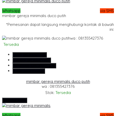
Whatsapp
via SMS
mimbar gereja minimalis duco putih
*Pemesanan dapat langsung menghubungi kontak di bawah
ini:
wa : 081355427376
Tersedia
SMS
081355427376
Telepon
081355427376
Whatsapp
6281355427376
Lihat Detail Produk
mimbar gereja minimalis duco putih
wa : 081355427376
Stok:
Tersedia
Hubungi Kami
Whatsapp
via SMS