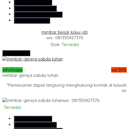
SMS
081355427376
Telepon
081355427376
Whatsapp
6281355427376
Lihat Detail Produk
mimbar besar kayu jati
wa : 081355427376
Stok:
Tersedia
Hubungi Kami
Whatsapp
via SMS
mimbar gereja sabda tuhan
*Pemesanan dapat langsung menghubungi kontak di bawah
ini:
wa : 081355427376
Tersedia
SMS
081355427376
Telepon
081355427376