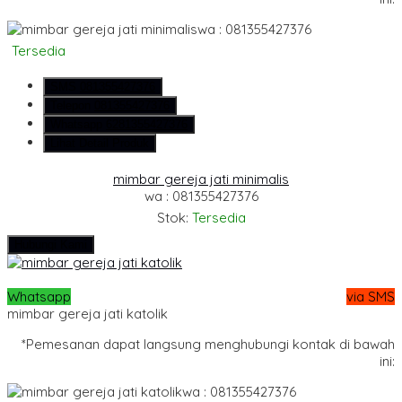
wa : 081355427376
Tersedia
SMS
081355427376
Telepon
081355427376
Whatsapp
6281355427376
Lihat Detail Produk
mimbar gereja jati minimalis
wa : 081355427376
Stok:
Tersedia
Hubungi Kami
Whatsapp
via SMS
mimbar gereja jati katolik
*Pemesanan dapat langsung menghubungi kontak di bawah
ini:
wa : 081355427376