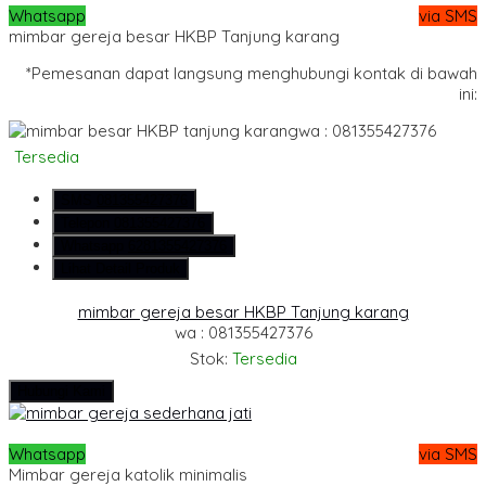
Whatsapp
via SMS
mimbar gereja besar HKBP Tanjung karang
*Pemesanan dapat langsung menghubungi kontak di bawah
ini:
wa : 081355427376
Tersedia
SMS
081355427376
Telepon
081355427376
Whatsapp
6281355427376
Lihat Detail Produk
mimbar gereja besar HKBP Tanjung karang
wa : 081355427376
Stok:
Tersedia
Hubungi Kami
Whatsapp
via SMS
Mimbar gereja katolik minimalis