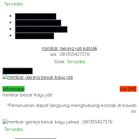
Tersedia
SMS
081355427376
Telepon
081355427376
Whatsapp
6281355427376
Lihat Detail Produk
mimbar gereja jati katolik
wa : 081355427376
Stok:
Tersedia
Hubungi Kami
Whatsapp
via SMS
mimbar besar kayu jati
*Pemesanan dapat langsung menghubungi kontak di bawah
ini:
wa : 081355427376
Tersedia