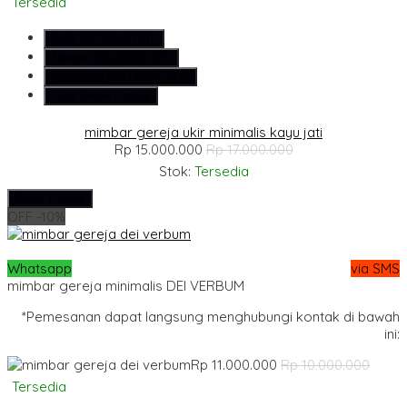
Tersedia
SMS
081355427376
Telepon
081355427376
Whatsapp
6281355427376
Lihat Detail Produk
mimbar gereja ukir minimalis kayu jati
Rp 15.000.000
Rp 17.000.000
Stok:
Tersedia
Detail Produk
OFF -10%
Whatsapp
via SMS
mimbar gereja minimalis DEI VERBUM
*Pemesanan dapat langsung menghubungi kontak di bawah
ini:
Rp 11.000.000
Rp 10.000.000
Tersedia