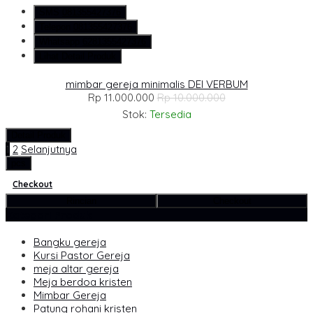
SMS
081355427376
Telepon
081355427376
Whatsapp
6281355427376
Lihat Detail Produk
mimbar gereja minimalis DEI VERBUM
Rp 11.000.000
Rp 10.000.000
Stok:
Tersedia
Detail Produk
1
2
Selanjutnya
pcs
Checkout
Rincian
Checkout
Kategori Produk
Bangku gereja
Kursi Pastor Gereja
meja altar gereja
Meja berdoa kristen
Mimbar Gereja
Patung rohani kristen