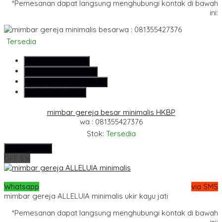
*Pemesanan dapat langsung menghubungi kontak di bawah
ini:
wa : 081355427376
Tersedia
SMS
081355427376
Telepon
081355427376
Whatsapp
6281355427376
Lihat Detail Produk
mimbar gereja besar minimalis HKBP
wa : 081355427376
Stok:
Tersedia
Hubungi Kami
OFF 8%
Whatsapp
via SMS
mimbar gereja ALLELUIA minimalis ukir kayu jati
*Pemesanan dapat langsung menghubungi kontak di bawah