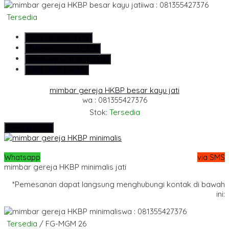
wa : 081355427376
Tersedia
SMS
081355427376
Telepon
081355427376
Whatsapp
6281355427376
Lihat Detail Produk
mimbar gereja HKBP besar kayu jati
wa : 081355427376
Stok:
Tersedia
Hubungi Kami
Whatsapp
via SMS
mimbar gereja HKBP minimalis jati
*Pemesanan dapat langsung menghubungi kontak di bawah
ini:
wa : 081355427376
Tersedia
/ FG-MGM 26