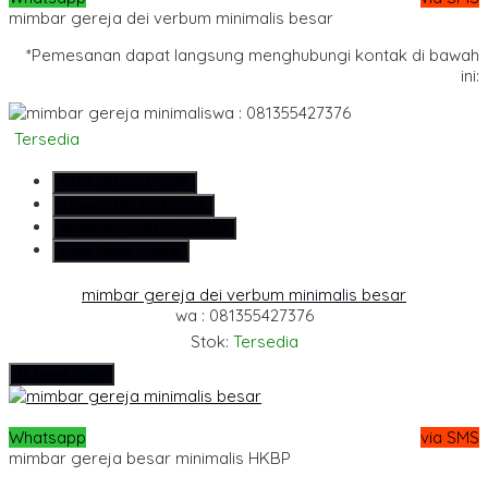
mimbar gereja dei verbum minimalis besar
*Pemesanan dapat langsung menghubungi kontak di bawah
ini:
wa : 081355427376
Tersedia
SMS
081355427376
Telepon
081355427376
Whatsapp
6281355427376
Lihat Detail Produk
mimbar gereja dei verbum minimalis besar
wa : 081355427376
Stok:
Tersedia
Hubungi Kami
Whatsapp
via SMS
mimbar gereja besar minimalis HKBP