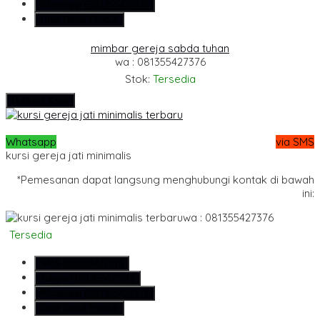
Whatsapp
6281355427376
Lihat Detail Produk
mimbar gereja sabda tuhan
wa : 081355427376
Stok:
Tersedia
Hubungi Kami
Whatsapp
via SMS
kursi gereja jati minimalis
*Pemesanan dapat langsung menghubungi kontak di bawah
ini:
wa : 081355427376
Tersedia
SMS
081355427376
Telepon
081355427376
Whatsapp
6281355427376
Lihat Detail Produk