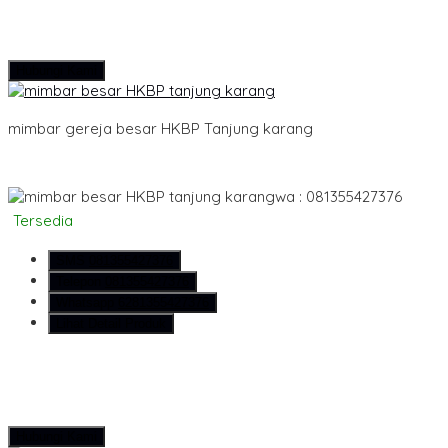
Hubungi Kami
mimbar gereja besar HKBP Tanjung karang
wa : 081355427376
Tersedia
SMS
081355427376
Telepon
081355427376
Whatsapp
6281355427376
Lihat Detail Produk
Hubungi Kami