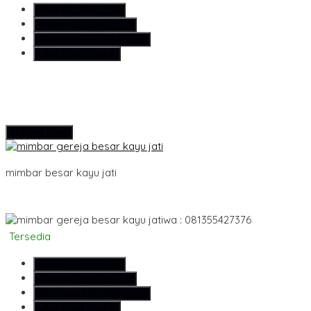
SMS
081355427376
Telepon
081355427376
Whatsapp
6281355427376
Lihat Detail Produk
Hubungi Kami
mimbar besar kayu jati
wa : 081355427376
Tersedia
SMS
081355427376
Telepon
081355427376
Whatsapp
6281355427376
Lihat Detail Produk