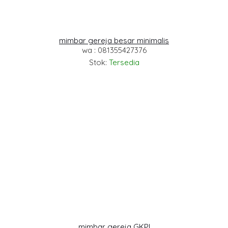
mimbar gereja besar minimalis
wa : 081355427376
Stok:
Tersedia
mimbar gereja GKPI