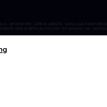
YA
IG : @FURNITURE_GEREJA WEBSITE : WWW.JUALFURNITUREGE
TERIOR GEREJA BERKUALITAS DAN TERJANGKAU WA : 0813554
ng