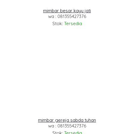
mimbar besar kayu jati
wa : 081355427376
Stok:
Tersedia
mimbar gereja sabda tuhan
wa : 081355427376
Stok:
Tersedia