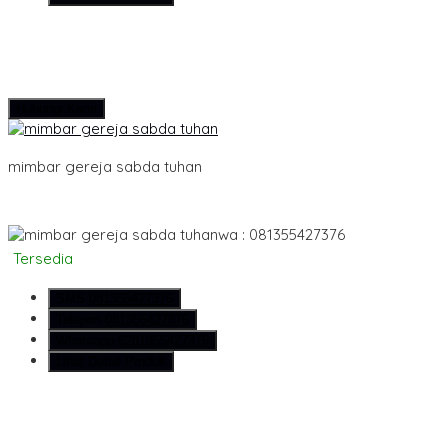
Hubungi Kami
mimbar gereja sabda tuhan
wa : 081355427376
Tersedia
SMS
081355427376
Telepon
081355427376
Whatsapp
6281355427376
Lihat Detail Produk