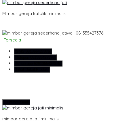
Mimbar gereja katolik minimalis
wa : 081355427376
Tersedia
SMS
081355427376
Telepon
081355427376
Whatsapp
6281355427376
Lihat Detail Produk
Hubungi Kami
mimbar gereja jati minimalis