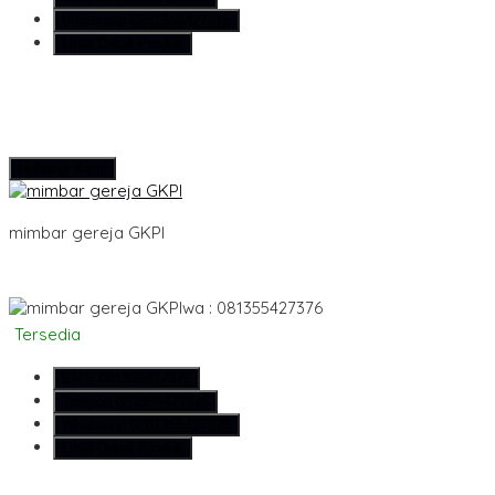
Whatsapp
6281355427376
Lihat Detail Produk
Hubungi Kami
mimbar gereja GKPI
wa : 081355427376
Tersedia
SMS
081355427376
Telepon
081355427376
Whatsapp
6281355427376
Lihat Detail Produk