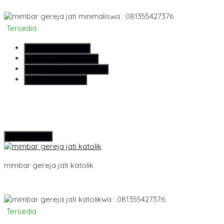
wa : 081355427376
Tersedia
SMS
081355427376
Telepon
081355427376
Whatsapp
6281355427376
Lihat Detail Produk
Hubungi Kami
mimbar gereja jati katolik
wa : 081355427376
Tersedia