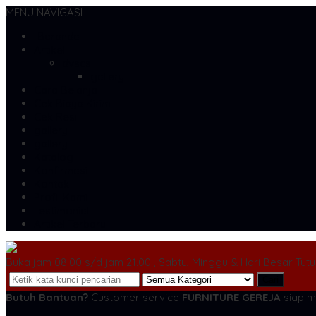
MENU NAVIGASI
Beranda
Artikel
dvscs
gallery
Cara Belanja
Cek Biaya Kirim
Cek Resi
gallery
gallery
Katalog
Konfirmasi
Kontak
Profil Kami
Testimonial
Artikel Terbaru
Buka jam 08.00 s/d jam 21.00 , Sabtu, Minggu & Hari Besar Tut
Cari
Butuh Bantuan?
Customer service
FURNITURE GEREJA
siap m