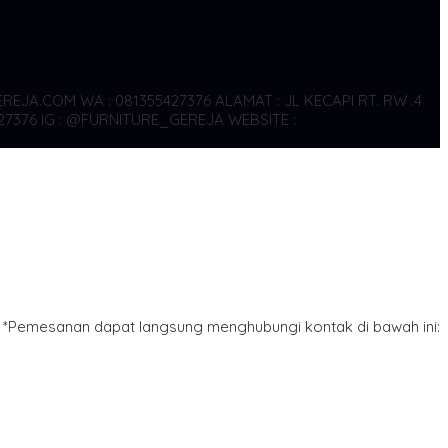
REJA.COM WA : 081355427376
ALAMAT : JL KECAPI RT. RW .4
27376
IG : @FURNITURE_GEREJA WEBSITE :
*Pemesanan dapat langsung menghubungi kontak di bawah ini: