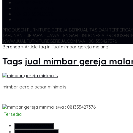
SMS
081355427376
TELP
081355427376
WA
6281355427376
admin@jualfurnituregereja.com
PRODUSEN FURNITURE GEREJA BERKUALITAS DAN TERPERCA
TAHUNAN - JEPARA - JAWA TENGAH - INDONESIA
PRODUSEN IN
WWW.JUALFURNITUREGEREJA.COM WA : 081355427376
Beranda
»
Article tag in 'jual mimbar gereja malang'
Tags
jual mimbar gereja mala
mimbar gereja besar minimalis
wa : 081355427376
Tersedia
SMS
081355427376
Telepon
081355427376