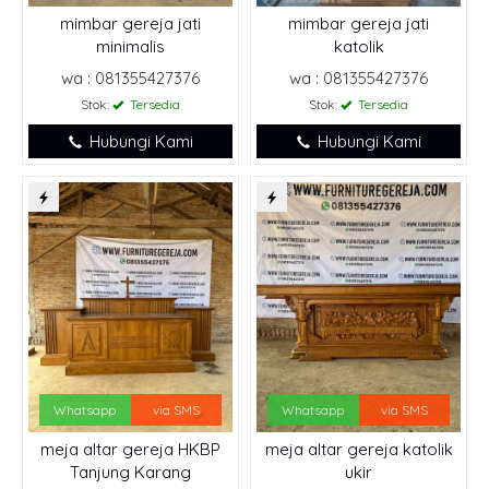
mimbar gereja jati
mimbar gereja jati
minimalis
katolik
wa : 081355427376
wa : 081355427376
Stok:
Tersedia
Stok:
Tersedia
Hubungi Kami
Hubungi Kami
Whatsapp
via SMS
Whatsapp
via SMS
meja altar gereja HKBP
meja altar gereja katolik
Tanjung Karang
ukir