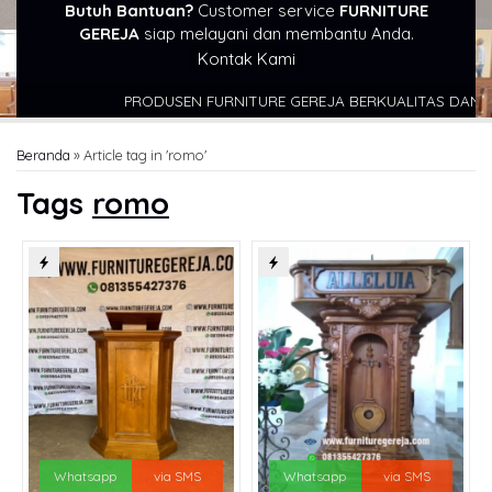
Butuh Bantuan?
Customer service
FURNITURE
GEREJA
siap melayani dan membantu Anda.
Kontak Kami
PRODUSEN FURNITURE GEREJA BERKUALITAS DAN TERPE
Beranda
»
Article tag in 'romo'
Tags
romo
Whatsapp
via SMS
Whatsapp
via SMS