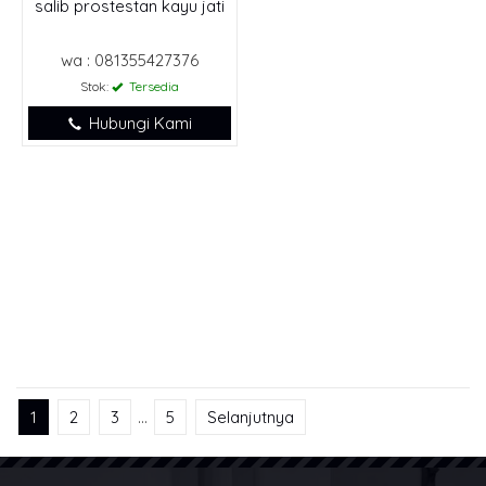
salib prostestan kayu jati
wa : 081355427376
Stok:
Tersedia
Hubungi Kami
1
2
3
…
5
Selanjutnya