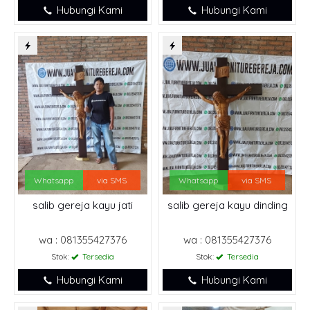
Hubungi Kami
Hubungi Kami
Whatsapp
via SMS
Whatsapp
via SMS
salib gereja kayu jati
salib gereja kayu dinding
wa : 081355427376
wa : 081355427376
Stok:
Tersedia
Stok:
Tersedia
Hubungi Kami
Hubungi Kami