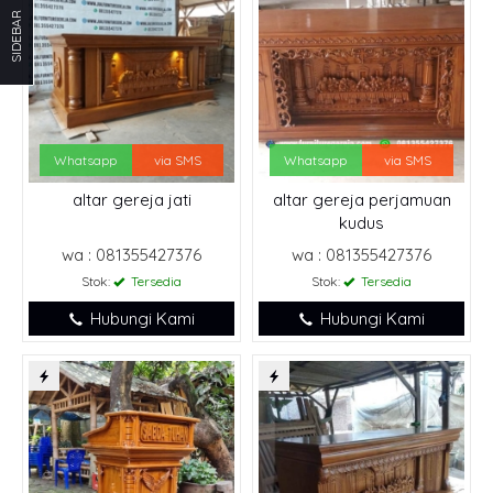
SIDEBAR
Whatsapp
via SMS
Whatsapp
via SMS
altar gereja jati
altar gereja perjamuan
kudus
wa : 081355427376
wa : 081355427376
Stok:
Tersedia
Stok:
Tersedia
Hubungi Kami
Hubungi Kami