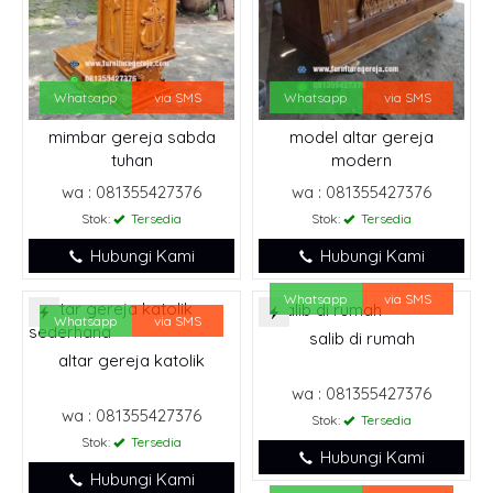
Whatsapp
via SMS
Whatsapp
via SMS
mimbar gereja sabda
model altar gereja
tuhan
modern
wa : 081355427376
wa : 081355427376
Stok:
Tersedia
Stok:
Tersedia
Hubungi Kami
Hubungi Kami
Whatsapp
via SMS
Whatsapp
via SMS
salib di rumah
altar gereja katolik
wa : 081355427376
wa : 081355427376
Stok:
Tersedia
Stok:
Tersedia
Hubungi Kami
Hubungi Kami