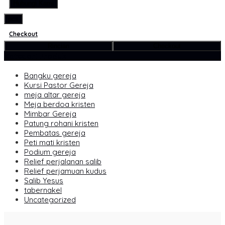
Hubungi Kami
pcs
Checkout
Rincian
Checkout
Kategori Produk
Bangku gereja
Kursi Pastor Gereja
meja altar gereja
Meja berdoa kristen
Mimbar Gereja
Patung rohani kristen
Pembatas gereja
Peti mati kristen
Podium gereja
Relief perjalanan salib
Relief perjamuan kudus
Salib Yesus
tabernakel
Uncategorized