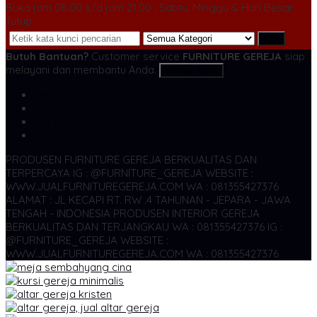
Buka jam 08.00 s/d jam 21.00 , Sabtu, Minggu & Hari Besar
Tutup
Cari
Butuh Bantuan?
Customer service
FURNITURE GEREJA
siap
melayani dan membantu Anda.
Kontak Kami
SMS
081355427376
TELP
081355427376
WA
6281355427376
admin@jualfurnituregereja.com
PRODUSEN FURNITURE GEREJA BERKUALITAS DAN
TERPERCAYA
IG : @FURNITURE_GEREJA WEBSITE :
WWW.JUALFURNITUREGEREJA.COM WA : 081355427376
ALAMAT : JL KECAPI RT. RW .4 TAHUNAN - JEPARA - JAWA
TENGAH - INDONESIA
PRODUSEN INTERIOR GEREJA
BERKUALITAS DAN TERJANGKAU WA : 081355427376
IG :
@FURNITURE_GEREJA WEBSITE :
WWW.JUALFURNITUREGEREJA.COM WA : 081355427376