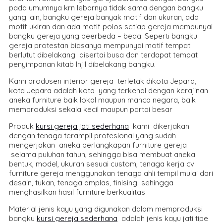
pada umumnya krn lebarnya tidak sama dengan bangku
yang lain, bangku gereja banyak motif dan ukuran, ada
motif ukiran dan ada motif polos setiap gereja mempunyai
bangku gereja yang beerbeda – beda. Seperti bangku
gereja protestan biasanya mempunyai motif tempat
berlutut dibelakang disertai busa dan terdapat tempat
penyimpanan kitab Injil dibelakang bangku.
Kami produsen interior gereja terletak dikota Jepara,
kota Jepara adalah kota yang terkenal dengan kerajinan
aneka furniture baik lokal maupun manca negara, baik
memproduksi sekala kecil maupun partai besar
Produk
kursi gereja jati sederhana
kami dikerjakan
dengan tenaga terampil profesional yang sudah
mengerjakan aneka perlangkapan furniture gereja
selama puluhan tahun, sehingga bisa membuat aneka
bentuk, model, ukuran sesuai custom, tenaga kerja cv
furniture gereja menggunakan tenaga ahli tempil mulai dari
desain, tukan, tenaga amplas, finising sehingga
menghasilkan hasil furniture berkualitas
Material jenis kayu yang digunakan dalam memproduksi
bangku
kursi gereja sederhana
adalah jenis kayu jati tipe