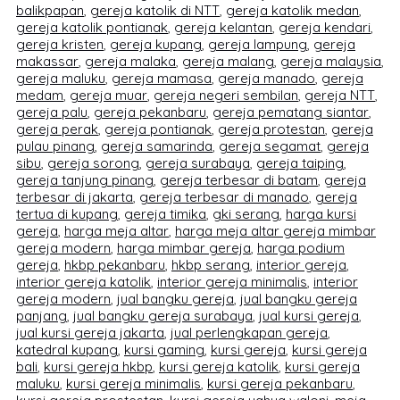
balikpapan
,
gereja katolik di NTT
,
gereja katolik medan
,
gereja katolik pontianak
,
gereja kelantan
,
gereja kendari
,
gereja kristen
,
gereja kupang
,
gereja lampung
,
gereja
makassar
,
gereja malaka
,
gereja malang
,
gereja malaysia
,
gereja maluku
,
gereja mamasa
,
gereja manado
,
gereja
medam
,
gereja muar
,
gereja negeri sembilan
,
gereja NTT
,
gereja palu
,
gereja pekanbaru
,
gereja pematang siantar
,
gereja perak
,
gereja pontianak
,
gereja protestan
,
gereja
pulau pinang
,
gereja samarinda
,
gereja segamat
,
gereja
sibu
,
gereja sorong
,
gereja surabaya
,
gereja taiping
,
gereja tanjung pinang
,
gereja terbesar di batam
,
gereja
terbesar di jakarta
,
gereja terbesar di manado
,
gereja
tertua di kupang
,
gereja timika
,
gki serang
,
harga kursi
gereja
,
harga meja altar
,
harga meja altar gereja mimbar
gereja modern
,
harga mimbar gereja
,
harga podium
gereja
,
hkbp pekanbaru
,
hkbp serang
,
interior gereja
,
interior gereja katolik
,
interior gereja minimalis
,
interior
gereja modern
,
jual bangku gereja
,
jual bangku gereja
panjang
,
jual bangku gereja surabaya
,
jual kursi gereja
,
jual kursi gereja jakarta
,
jual perlengkapan gereja
,
katedral kupang
,
kursi gaming
,
kursi gereja
,
kursi gereja
bali
,
kursi gereja hkbp
,
kursi gereja katolik
,
kursi gereja
maluku
,
kursi gereja minimalis
,
kursi gereja pekanbaru
,