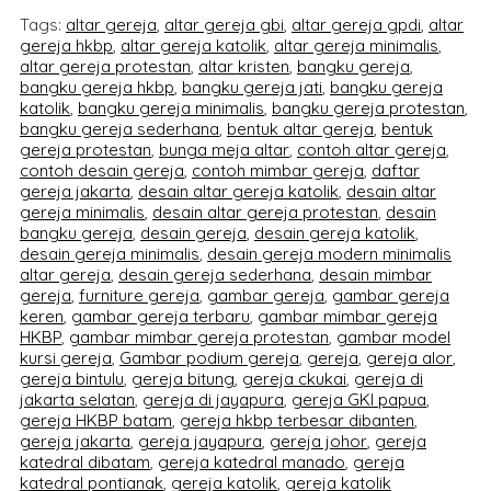
Tags:
altar gereja
,
altar gereja gbi
,
altar gereja gpdi
,
altar
gereja hkbp
,
altar gereja katolik
,
altar gereja minimalis
,
altar gereja protestan
,
altar kristen
,
bangku gereja
,
bangku gereja hkbp
,
bangku gereja jati
,
bangku gereja
katolik
,
bangku gereja minimalis
,
bangku gereja protestan
,
bangku gereja sederhana
,
bentuk altar gereja
,
bentuk
gereja protestan
,
bunga meja altar
,
contoh altar gereja
,
contoh desain gereja
,
contoh mimbar gereja
,
daftar
gereja jakarta
,
desain altar gereja katolik
,
desain altar
gereja minimalis
,
desain altar gereja protestan
,
desain
bangku gereja
,
desain gereja
,
desain gereja katolik
,
desain gereja minimalis
,
desain gereja modern minimalis
altar gereja
,
desain gereja sederhana
,
desain mimbar
gereja
,
furniture gereja
,
gambar gereja
,
gambar gereja
keren
,
gambar gereja terbaru
,
gambar mimbar gereja
HKBP
,
gambar mimbar gereja protestan
,
gambar model
kursi gereja
,
Gambar podium gereja
,
gereja
,
gereja alor
,
gereja bintulu
,
gereja bitung
,
gereja ckukai
,
gereja di
jakarta selatan
,
gereja di jayapura
,
gereja GKI papua
,
gereja HKBP batam
,
gereja hkbp terbesar dibanten
,
gereja jakarta
,
gereja jayapura
,
gereja johor
,
gereja
katedral dibatam
,
gereja katedral manado
,
gereja
katedral pontianak
,
gereja katolik
,
gereja katolik