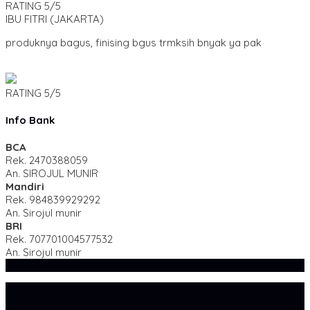
RATING
5/5
IBU FITRI
(JAKARTA)
produknya bagus, finising bgus trmksih bnyak ya pak
RATING
5/5
Info Bank
BCA
Rek.
2470388059
An. SIROJUL MUNIR
Mandiri
Rek.
984839929292
An. Sirojul munir
BRI
Rek.
707701004577532
An. Sirojul munir
SIDEBAR