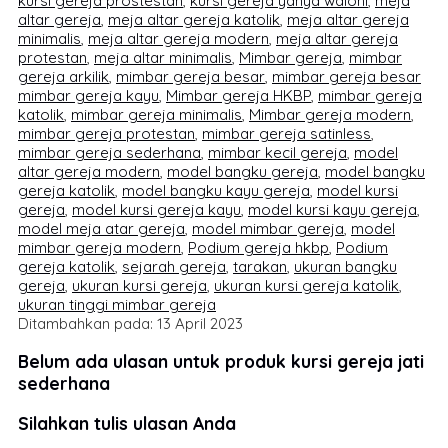
kursi gereja prostestan
,
kursi gereja yahya waloni
,
meja
altar gereja
,
meja altar gereja katolik
,
meja altar gereja
minimalis
,
meja altar gereja modern
,
meja altar gereja
protestan
,
meja altar minimalis
,
Mimbar gereja
,
mimbar
gereja arkilik
,
mimbar gereja besar
,
mimbar gereja besar
mimbar gereja kayu
,
Mimbar gereja HKBP
,
mimbar gereja
katolik
,
mimbar gereja minimalis
,
Mimbar gereja modern
,
mimbar gereja protestan
,
mimbar gereja satinless
,
mimbar gereja sederhana
,
mimbar kecil gereja
,
model
altar gereja modern
,
model bangku gereja
,
model bangku
gereja katolik
,
model bangku kayu gereja
,
model kursi
gereja
,
model kursi gereja kayu
,
model kursi kayu gereja
,
model meja atar gereja
,
model mimbar gereja
,
model
mimbar gereja modern
,
Podium gereja hkbp
,
Podium
gereja katolik
,
sejarah gereja
,
tarakan
,
ukuran bangku
gereja
,
ukuran kursi gereja
,
ukuran kursi gereja katolik
,
ukuran tinggi mimbar gereja
Ditambahkan pada: 13 April 2023
Belum ada ulasan untuk produk kursi gereja jati
sederhana
Silahkan tulis ulasan Anda