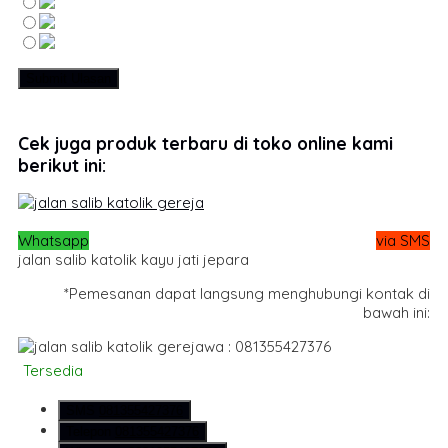
Cek juga produk terbaru di toko online kami
berikut ini:
Whatsapp
via SMS
jalan salib katolik kayu jati jepara
*Pemesanan dapat langsung menghubungi kontak di
bawah ini:
wa : 081355427376
Tersedia
SMS
081355427376
Telepon
081355427376