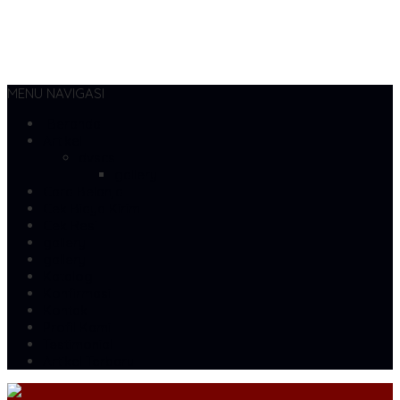
MENU NAVIGASI
Beranda
Artikel
dvscs
gallery
Cara Belanja
Cek Biaya Kirim
Cek Resi
gallery
gallery
Katalog
Konfirmasi
Kontak
Profil Kami
Testimonial
Artikel Terbaru