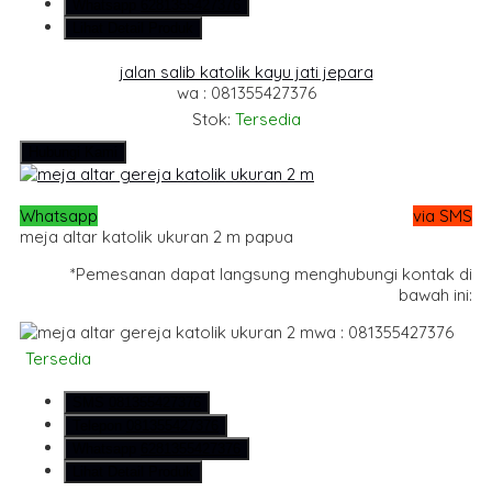
Whatsapp
6281355427376
Lihat Detail Produk
jalan salib katolik kayu jati jepara
wa : 081355427376
Stok:
Tersedia
Hubungi Kami
Whatsapp
via SMS
meja altar katolik ukuran 2 m papua
*Pemesanan dapat langsung menghubungi kontak di
bawah ini:
wa : 081355427376
Tersedia
SMS
081355427376
Telepon
081355427376
Whatsapp
6281355427376
Lihat Detail Produk