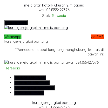
meja altar katolik ukuran 2 m papua
wa : 081355427376
Stok:
Tersedia
Hubungi Kami
Whatsapp
via SMS
kursi gereja gkpi bontang
*Pemesanan dapat langsung menghubungi kontak di
bawah ini:
wa : 081355427376
Tersedia
SMS
081355427376
Telepon
081355427376
Whatsapp
6281355427376
Lihat Detail Produk
kursi gereja gkpi bontang
wa : 081355427376