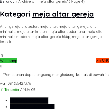
Beranda
»
Archive of 'meja altar gereja'
( Page 4)
Kategori
meja altar gereja
Altar gereja protestan, meja altar, meja altar gereja, altar
minimalis, meja altar kristen, meja altar sederhana, meja altar
minimalis modern, meja altar gereja hkbp, meja altar gereja
katolik
Whatsapp
via SMS
*Pemesanan dapat langsung menghubungi kontak di bawah ini:
wa : 081355427376
Tersedia
/ MJA 05
SMS
081355427376
Telepon
081355427376