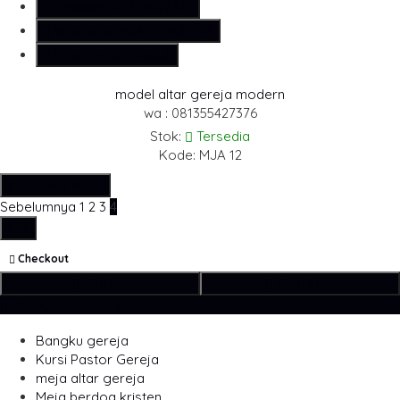
Telepon
081355427376
Whatsapp
6281355427376
Lihat Detail Produk
model altar gereja modern
wa : 081355427376
Stok:
Tersedia
Kode: MJA 12
Hubungi Kami
Sebelumnya
1
2
3
4
pcs
Checkout
Rincian
Checkout
Kategori Produk
Bangku gereja
Kursi Pastor Gereja
meja altar gereja
Meja berdoa kristen