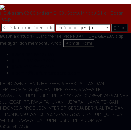
Buka jam 08.00 s/d jam 21.00 , Sabtu, Minggu & Hari Besar
Tutup
Cari
Butuh Bantuan?
Customer service
FURNITURE GEREJA
siap
melayani dan membantu Anda.
Kontak Kami
SMS
081355427376
TELP
081355427376
WA
6281355427376
admin@jualfurnituregereja.com
PRODUSEN FURNITURE GEREJA BERKUALITAS DAN
TERPERCAYA
IG : @FURNITURE_GEREJA WEBSITE :
WWW.JUALFURNITUREGEREJA.COM WA : 081355427376
ALAMAT
: JL KECAPI RT. RW .4 TAHUNAN - JEPARA - JAWA TENGAH -
INDONESIA
PRODUSEN INTERIOR GEREJA BERKUALITAS DAN
TERJANGKAU WA : 081355427376
IG : @FURNITURE_GEREJA
WEBSITE : WWW.JUALFURNITUREGEREJA.COM WA :
081355427376