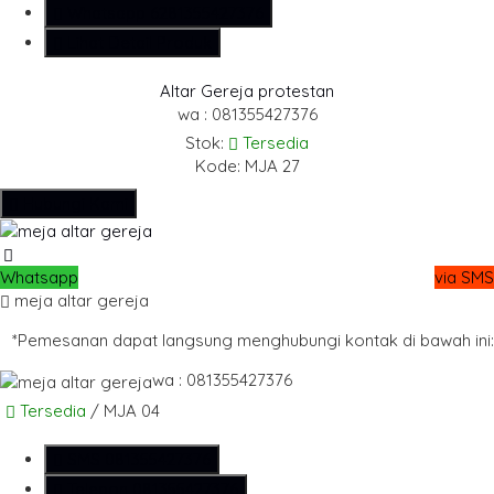
Whatsapp
6281355427376
Lihat Detail Produk
Altar Gereja protestan
wa : 081355427376
Stok:
Tersedia
Kode: MJA 27
Hubungi Kami
Whatsapp
via SMS
meja altar gereja
*Pemesanan dapat langsung menghubungi kontak di bawah ini:
wa : 081355427376
Tersedia
/ MJA 04
SMS
081355427376
Telepon
081355427376