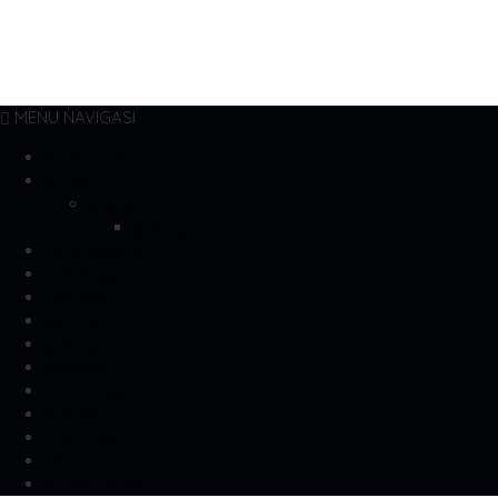
MENU NAVIGASI
Beranda
Artikel
dvscs
gallery
Cara Belanja
Cek Biaya Kirim
Cek Resi
gallery
gallery
Katalog
Konfirmasi
Kontak
Profil Kami
Testimonial
Artikel Terbaru