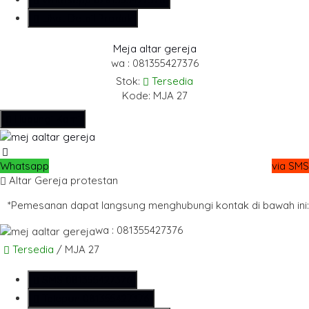
Lihat Detail Produk
Meja altar gereja
wa : 081355427376
Stok:
Tersedia
Kode: MJA 27
Hubungi Kami
Whatsapp
via SMS
Altar Gereja protestan
*Pemesanan dapat langsung menghubungi kontak di bawah ini:
wa : 081355427376
Tersedia
/ MJA 27
SMS
081355427376
Telepon
081355427376