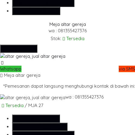
Whatsapp
6281355427376
Lihat Detail Produk
Meja altar gereja
wa : 081355427376
Stok:
Tersedia
Hubungi Kami
Whatsapp
via SMS
Meja altar gereja
*Pemesanan dapat langsung menghubungi kontak di bawah ini:
wa : 081355427376
Tersedia
/ MJA 27
SMS
081355427376
Telepon
081355427376
Whatsapp
6281355427376