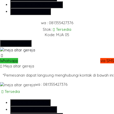
Whatsapp
6281355427376
Lihat Detail Produk
wa : 081355427376
Stok:
Tersedia
Kode: MJA 05
Hubungi Kami
Whatsapp
via SMS
Meja altar gereja
*Pemesanan dapat langsung menghubungi kontak di bawah ini:
wa : 081355427376
Tersedia
SMS
081355427376
Telepon
081355427376