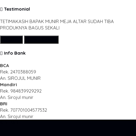
Testimonial
TETIMAKASIH BAPAK MUNIR MEJA ALTAR SUDAH TIBA
PRODUKNYA BAGUS SEKALI
Submit
Lihat Semua
Info Bank
BCA
Rek.
2470388059
An. SIROJUL MUNIR
Mandiri
Rek.
984839929292
An. Sirojul munir
BRI
Rek.
707701004577532
An. Sirojul munir
SIDEBAR