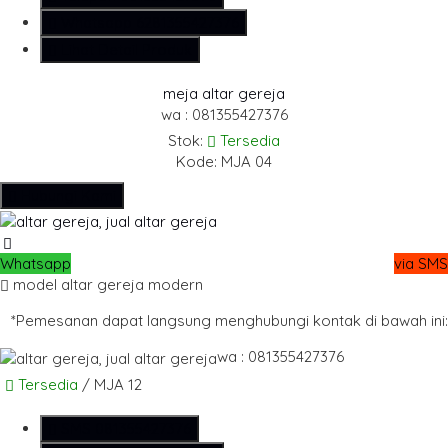
Whatsapp
6281355427376
Lihat Detail Produk
meja altar gereja
wa : 081355427376
Stok:
Tersedia
Kode: MJA 04
Hubungi Kami
Whatsapp
via SMS
model altar gereja modern
*Pemesanan dapat langsung menghubungi kontak di bawah ini:
wa : 081355427376
Tersedia
/ MJA 12
SMS
081355427376