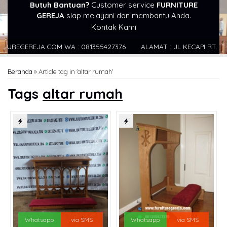
Butuh Bantuan?
Customer service
FURNITURE
GEREJA
siap melayani dan membantu Anda.
Kontak Kami
EGEREJA.COM WA : 081355427376
ALAMAT : JL KECAPI RT. RW .4
Beranda
»
Article tag in 'altar rumah'
Tags
altar rumah
Whatsapp
via SMS
Whatsapp
via SMS