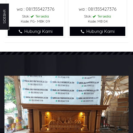
wa : 081355427376
wa : 081355427376
SIDEBAR
Stok:
Tersedia
Stok:
Tersedia
Kode: FG- MBK 09
Kode: MB 04
Hubungi Kami
Hubungi Kami