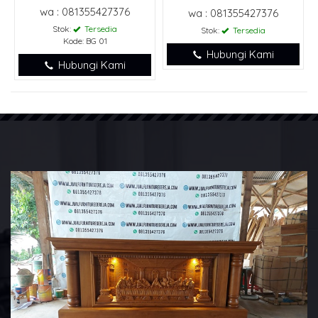
wa : 081355427376
wa : 081355427376
Stok:
Tersedia
Stok:
Tersedia
Kode: BG 01
Hubungi Kami
Hubungi Kami