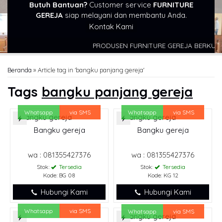
Butuh Bantuan?
Customer service
FURNITURE
GEREJA
siap melayani dan membantu Anda.
Kontak Kami
PRODUSEN FURNITURE GEREJA BERKUALIT
Beranda
»
Article tag in 'bangku panjang gereja'
Tags
bangku panjang gereja
Whatsapp
via SMS
Whatsapp
via SMS
Bangku gereja
Bangku gereja
wa : 081355427376
wa : 081355427376
Stok:
Tersedia
Stok:
Tersedia
Kode: BG 08
Kode: KG 12
Hubungi Kami
Hubungi Kami
Whatsapp
via SMS
Whatsapp
via SMS