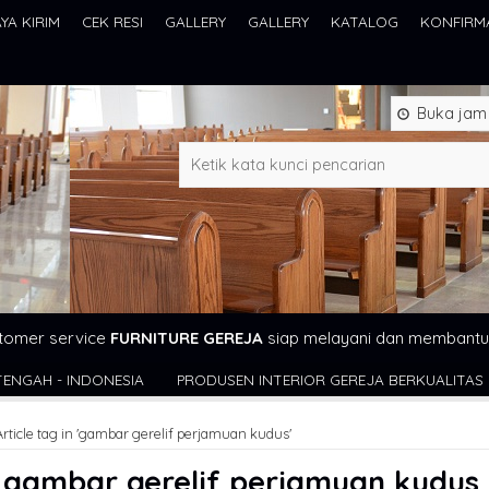
AYA KIRIM
CEK RESI
GALLERY
GALLERY
KATALOG
KONFIRM
Buka jam 0
tomer service
FURNITURE GEREJA
siap melayani dan membantu
PRODUSEN INTERIOR GEREJA BERKUALITAS DAN TERJANGKAU WA
Article tag in 'gambar gerelif perjamuan kudus'
s
gambar gerelif perjamuan kudus