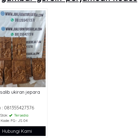
 salib ukiran jepara
 : 081355427376
Stok:
Tersedia
Kode: FG- JS 04
Hubungi Kami