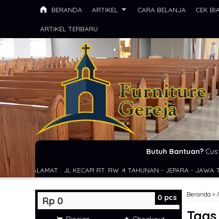
BERANDA
ARTIKEL
CARA BELANJA
CEK BI
ARTIKEL TERBARU
Butuh Bantuan?
Cus
JL KECAPI RT. RW .4 TAHUNAN - JEPARA - JAWA TENGAH - INDONESIA
Beranda
»
0
pcs
Rp 0
Tag