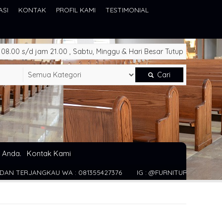
ASI
KONTAK
PROFIL KAMI
TESTIMONIAL
8.00 s/d jam 21.00 , Sabtu, Minggu & Hari Besar Tutup
Cari
 Anda.
Kontak Kami
 : 081355427376
IG : @FURNITURE_GEREJA WEBSITE : WWW.JUA