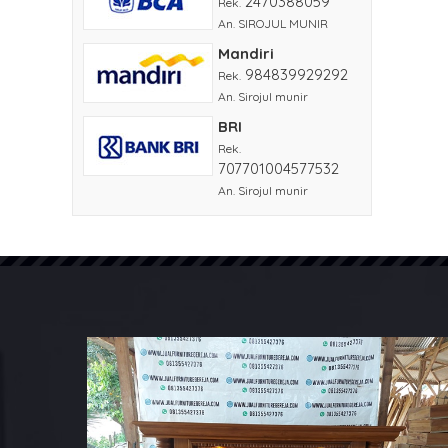
2470388059
Rek.
An. SIROJUL MUNIR
Mandiri
984839929292
Rek.
An. Sirojul munir
BRI
Rek.
707701004577532
An. Sirojul munir