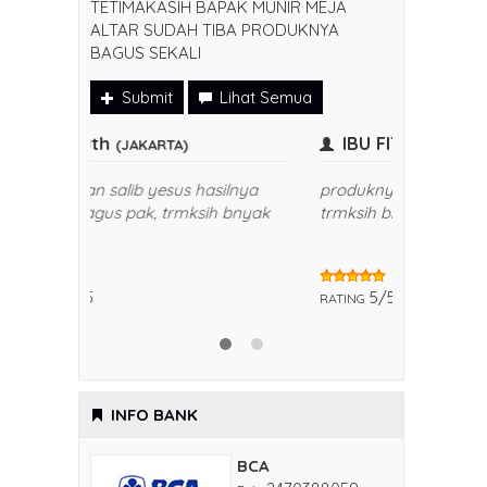
TETIMAKASIH BAPAK MUNIR MEJA
ALTAR SUDAH TIBA PRODUKNYA
BAGUS SEKALI
Submit
Lihat Semua
ibu ruth
IBU FI
(JAKARTA)
saya pesan salib yesus hasilnya
produknya
sangat bagus pak, trmksih bnyak
trmksih b
5/5
5/5
RATING
RATING
INFO BANK
BCA