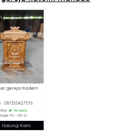
ar gereja modern
 : 081355427376
Stok:
Tersedia
Kode: FG - MG 12
Hubungi Kami