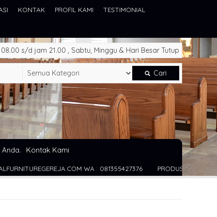
ASI
KONTAK
PROFIL KAMI
TESTIMONIAL
8.00 s/d jam 21.00 , Sabtu, Minggu & Hari Besar Tutup
Cari
 Anda.
Kontak Kami
M WA : 081355427376
PRODUSEN FURNITURE GEREJA BERKUALI