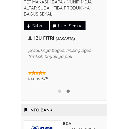
TETIMAKASIH BAPAK MUNIR MEJA
ALTAR SUDAH TIBA PRODUKNYA
BAGUS SEKALI
Submit
Lihat Semua
IBU FITRI
(JAKARTA)
silnya
produknya bagus, finising bgus
h bnyak
trmksih bnyak ya pak
5/5
RATING
INFO BANK
BCA