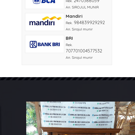
2470388059
Rek.
An. SIROJUL MUNIR
Mandiri
984839929292
Rek.
An. Sirojul munir
BRI
Rek.
707701004577532
An. Sirojul munir