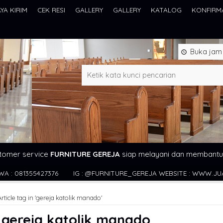
AYA KIRIM
CEK RESI
GALLERY
GALLERY
KATALOG
KONFIRM
Buka jam 0
tomer service
FURNITURE GEREJA
siap melayani dan membantu
IG : @FURNITURE_GEREJA WEBSITE : WWW.JUALFURNITUREGEREJA.CO
Article tag in 'gereja katolik manado'
s
gereja katolik manado