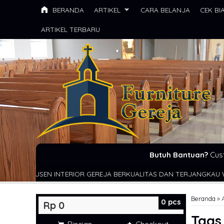
BERANDA
ARTIKEL
CARA BELANJA
CEK BI
ARTIKEL TERBARU
Butuh Bantuan?
Cus
OR GEREJA BERKUALITAS DAN TERJANGKAU WA : 081355427376
Beranda
»
0
pcs
Rp 0
Tag