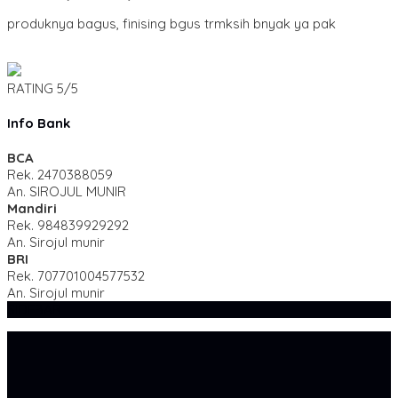
produknya bagus, finising bgus trmksih bnyak ya pak
RATING
5/5
Info Bank
BCA
Rek.
2470388059
An. SIROJUL MUNIR
Mandiri
Rek.
984839929292
An. Sirojul munir
BRI
Rek.
707701004577532
An. Sirojul munir
SIDEBAR