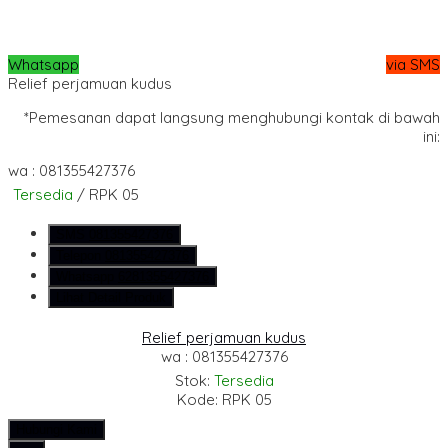
Whatsapp
via SMS
Relief perjamuan kudus
*Pemesanan dapat langsung menghubungi kontak di bawah
ini:
wa : 081355427376
Tersedia
/ RPK 05
SMS
081355427376
Telepon
081355427376
Whatsapp
6281355427376
Lihat Detail Produk
Relief perjamuan kudus
wa : 081355427376
Stok:
Tersedia
Kode: RPK 05
Hubungi Kami