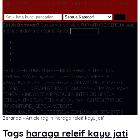
Buka jam 08.00 s/d jam 21.00 , Sabtu, Minggu & Hari Besar
Tutup
Cari
Butuh Bantuan?
Customer service
FURNITURE GEREJA
siap
melayani dan membantu Anda.
Kontak Kami
SMS
081355427376
TELP
081355427376
WA
6281355427376
admin@jualfurnituregereja.com
PRODUSEN FURNITURE GEREJA BERKUALITAS DAN
TERPERCAYA
IG : @FURNITURE_GEREJA WEBSITE :
WWW.JUALFURNITUREGEREJA.COM WA : 081355427376
ALAMAT : JL KECAPI RT. RW .4 TAHUNAN - JEPARA - JAWA
TENGAH - INDONESIA
PRODUSEN INTERIOR GEREJA
BERKUALITAS DAN TERJANGKAU WA : 081355427376
IG :
@FURNITURE_GEREJA WEBSITE :
WWW.JUALFURNITUREGEREJA.COM WA : 081355427376
Beranda
»
Article tag in 'haraga releif kayu jati'
Tags
haraga releif kayu jati