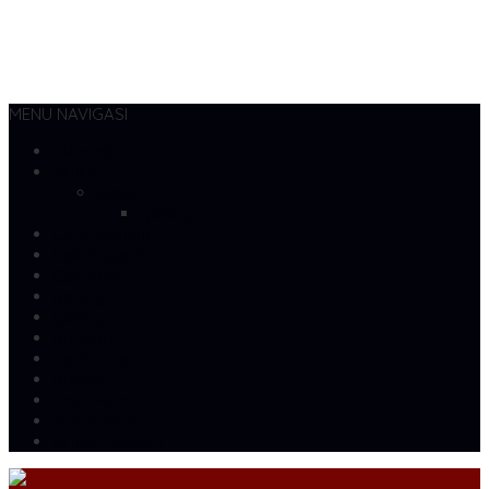
MENU NAVIGASI
Beranda
Artikel
dvscs
gallery
Cara Belanja
Cek Biaya Kirim
Cek Resi
gallery
gallery
Katalog
Konfirmasi
Kontak
Profil Kami
Testimonial
Artikel Terbaru