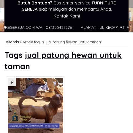
Butuh Bantuan?
Customer service
FURNITURE
GEREJA
siap melayani dan membantu Anda.
Kontak Kami
GEREJA.COM WA : 081355427376
ALAMAT : JL KECAPI RT. RW .4
Beranda
»
Article tag in 'jual patung hewan untuk taman'
Tags
jual patung hewan untuk
taman