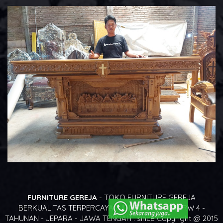
FURNITURE GEREJA
- TOKO FURNITURE GEREJA
BERKUALITAS TERPERCAYA . JL KECAPI RT .24 . RW 4 -
TAHUNAN - JEPARA - JAWA TENGAH . since Copyright @ 2015