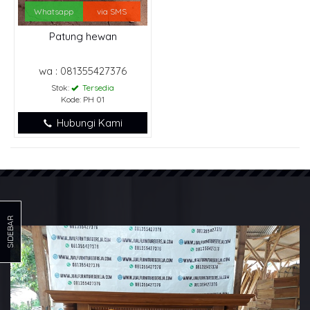
Whatsapp
via SMS
Patung hewan
wa : 081355427376
Stok:
Tersedia
Kode: PH 01
Hubungi Kami
SIDEBAR