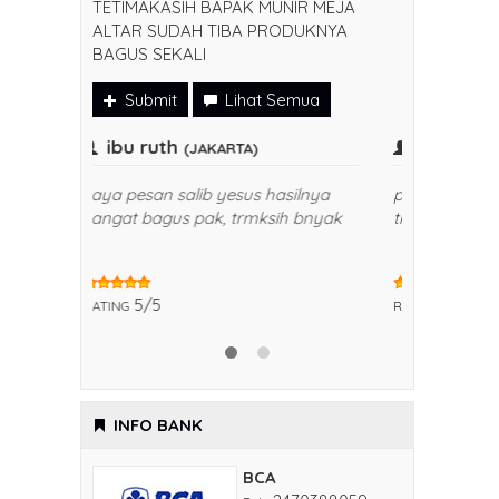
TETIMAKASIH BAPAK MUNIR MEJA
ALTAR SUDAH TIBA PRODUKNYA
BAGUS SEKALI
Submit
Lihat Semua
ibu ruth
IBU FI
(JAKARTA)
saya pesan salib yesus hasilnya
produknya
sangat bagus pak, trmksih bnyak
trmksih b
5/5
5/5
RATING
RATING
INFO BANK
BCA