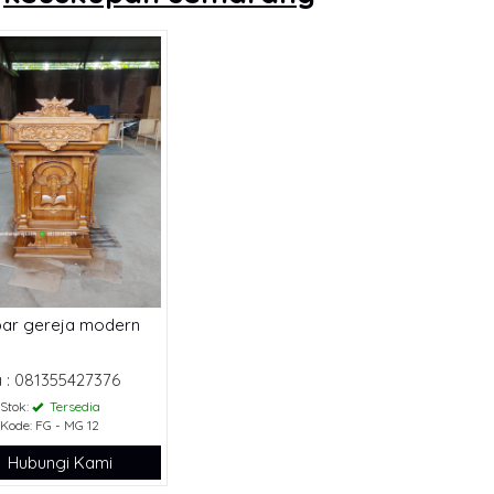
ar gereja modern
 : 081355427376
Stok:
Tersedia
Kode: FG - MG 12
Hubungi Kami