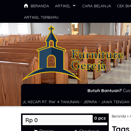
BERANDA
ARTIKEL
CARA BELANJA
CEK BI
ARTIKEL TERBARU
Butuh Bantuan?
Cus
CAPI RT. RW .4 TAHUNAN - JEPARA - JAWA TENGAH - INDONESIA
P
Beranda
»
0
pcs
Rp 0
Tag