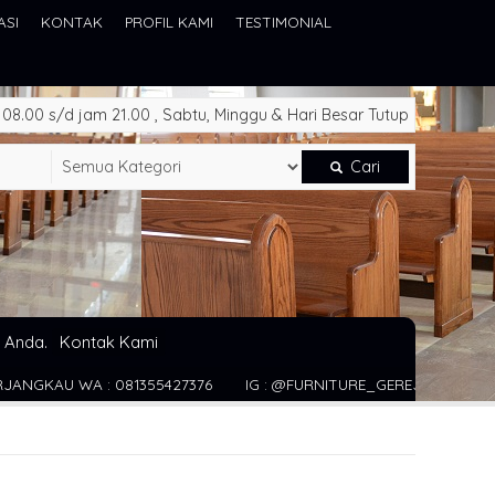
ASI
KONTAK
PROFIL KAMI
TESTIMONIAL
8.00 s/d jam 21.00 , Sabtu, Minggu & Hari Besar Tutup
Cari
 Anda.
Kontak Kami
1355427376
IG : @FURNITURE_GEREJA WEBSITE : WWW.JUALFURN