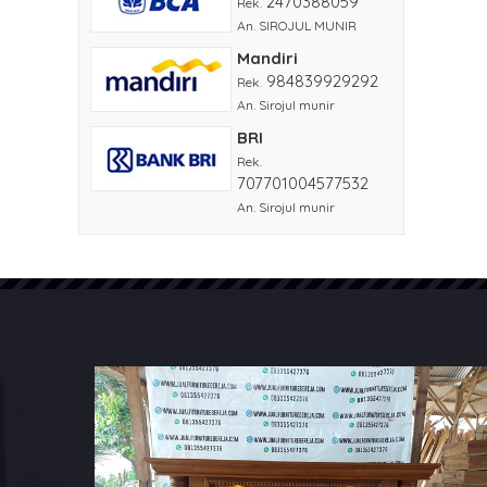
2470388059
Rek.
An. SIROJUL MUNIR
Mandiri
984839929292
Rek.
An. Sirojul munir
BRI
Rek.
707701004577532
An. Sirojul munir