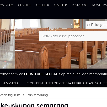
AYA KIRIM
CEK RESI
GALLERY
GALLERY
KATALOG
KONFIRM
Buka jam 0
tomer service
FURNITURE GEREJA
siap melayani dan membantu
RODUSEN INTERIOR GEREJA BERKUALITAS DAN TERJANGKAU WA : 08
Article tag in 'keuskupan semarang'
s
keuskupan semarang