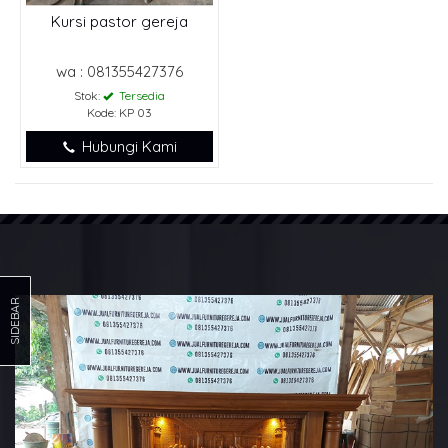
Kursi pastor gereja
wa : 081355427376
Stok:
Tersedia
Kode: KP 03
Hubungi Kami
SIDEBAR