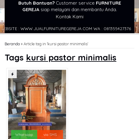
Butuh Bantuan?
Customer service
FURNITURE
GEREJA
siap melayani dan membantu Anda.
Kontak Kami
SITE : WWW.JUALFURNITUREGEREJA.COM WA : 081355427376
ALA
Beranda
»
Article tag in 'kursi pastor minimalis'
Tags
kursi pastor minimalis
Whatsapp
via SMS