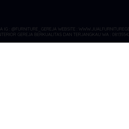
YA
IG : @FURNITURE_GEREJA WEBSITE : WWW.JUALFURNITUREGE
TERIOR GEREJA BERKUALITAS DAN TERJANGKAU WA : 0813554