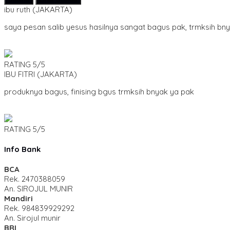
ibu ruth
(JAKARTA)
saya pesan salib yesus hasilnya sangat bagus pak, trmksih bn
RATING
5/5
IBU FITRI
(JAKARTA)
produknya bagus, finising bgus trmksih bnyak ya pak
RATING
5/5
Info Bank
BCA
Rek.
2470388059
An. SIROJUL MUNIR
Mandiri
Rek.
984839929292
An. Sirojul munir
BRI