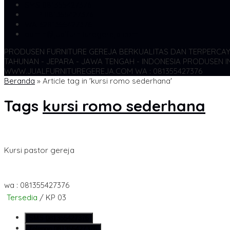
SMS
081355427376
TELP
081355427376
WA
6281355427376
admin@jualfurnituregereja.com
PRODUSEN FURNITURE GEREJA BERKUALITAS DAN TERPERCA
TAHUNAN - JEPARA - JAWA TENGAH - INDONESIA
PRODUSEN IN
WWW.JUALFURNITUREGEREJA.COM WA : 081355427376
Beranda
»
Article tag in 'kursi romo sederhana'
Tags
kursi romo sederhana
Kursi pastor gereja
wa : 081355427376
Tersedia
/ KP 03
SMS
081355427376
Telepon
081355427376