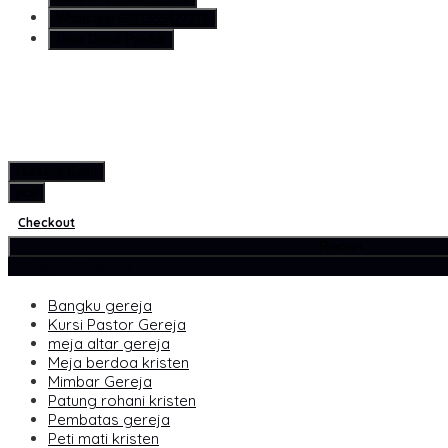
Whatsapp
6281355427376
Lihat Detail Produk
Hubungi Kami
pcs
Checkout
Rincian
Kategori Produk
Bangku gereja
Kursi Pastor Gereja
meja altar gereja
Meja berdoa kristen
Mimbar Gereja
Patung rohani kristen
Pembatas gereja
Peti mati kristen