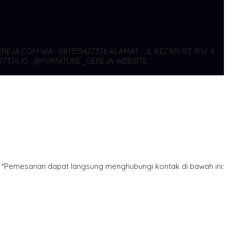
REJA.COM WA : 081355427376
ALAMAT : JL KECAPI RT. RW .4
27376
IG : @FURNITURE_GEREJA WEBSITE :
*Pemesanan dapat langsung menghubungi kontak di bawah ini: