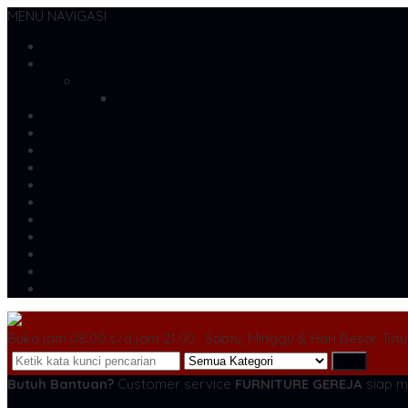
MENU NAVIGASI
Beranda
Artikel
dvscs
gallery
Cara Belanja
Cek Biaya Kirim
Cek Resi
gallery
gallery
Katalog
Konfirmasi
Kontak
Profil Kami
Testimonial
Artikel Terbaru
Buka jam 08.00 s/d jam 21.00 , Sabtu, Minggu & Hari Besar Tut
Cari
Butuh Bantuan?
Customer service
FURNITURE GEREJA
siap m