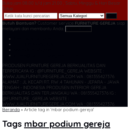
Buka jam 08.00 s/d jam 21.00 , Sabtu, Minggu & Hari Besar
Tutup
Cari
Butuh Bantuan?
Customer service
FURNITURE GEREJA
siap
melayani dan membantu Anda.
Kontak Kami
SMS
081355427376
TELP
081355427376
WA
6281355427376
admin@jualfurnituregereja.com
PRODUSEN FURNITURE GEREJA BERKUALITAS DAN
TERPERCAYA
IG : @FURNITURE_GEREJA WEBSITE :
WWW.JUALFURNITUREGEREJA.COM WA : 081355427376
ALAMAT : JL KECAPI RT. RW .4 TAHUNAN - JEPARA - JAWA
TENGAH - INDONESIA
PRODUSEN INTERIOR GEREJA
BERKUALITAS DAN TERJANGKAU WA : 081355427376
IG :
@FURNITURE_GEREJA WEBSITE :
WWW.JUALFURNITUREGEREJA.COM WA : 081355427376
Beranda
»
Article tag in 'mbar podium gereja'
Tags
mbar podium gereja