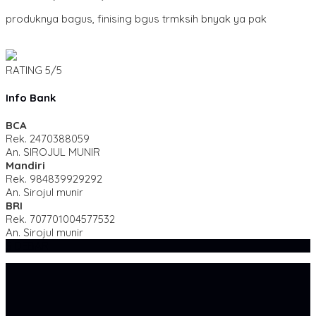
produknya bagus, finising bgus trmksih bnyak ya pak
RATING
5/5
Info Bank
BCA
Rek.
2470388059
An. SIROJUL MUNIR
Mandiri
Rek.
984839929292
An. Sirojul munir
BRI
Rek.
707701004577532
An. Sirojul munir
SIDEBAR