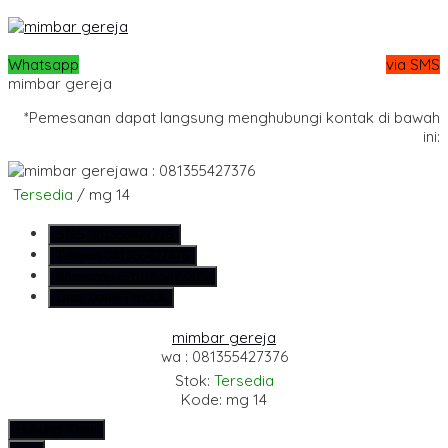
Whatsapp
via SMS
mimbar gereja
*Pemesanan dapat langsung menghubungi kontak di bawah
ini:
wa : 081355427376
Tersedia
/ mg 14
SMS
081355427376
Telepon
081355427376
Whatsapp
6281355427376
Lihat Detail Produk
mimbar gereja
wa : 081355427376
Stok:
Tersedia
Kode: mg 14
Hubungi Kami