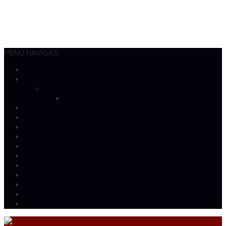
MENU NAVIGASI
Beranda
Artikel
dvscs
gallery
Cara Belanja
Cek Biaya Kirim
Cek Resi
gallery
gallery
Katalog
Konfirmasi
Kontak
Profil Kami
Testimonial
Artikel Terbaru