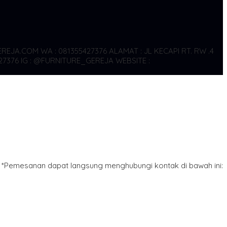
REJA.COM WA : 081355427376
ALAMAT : JL KECAPI RT. RW .4
27376
IG : @FURNITURE_GEREJA WEBSITE :
*Pemesanan dapat langsung menghubungi kontak di bawah ini: