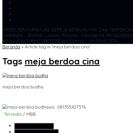
SMS
081355427376
TELP
081355427376
WA
6281355427376
admin@jualfurnituregereja.com
PRODUSEN FURNITURE GEREJA BERKUALITAS DAN TERPERCA
TAHUNAN - JEPARA - JAWA TENGAH - INDONESIA
PRODUSEN IN
WWW.JUALFURNITUREGEREJA.COM WA : 081355427376
Beranda
»
Article tag in 'meja berdoa cina'
Tags
meja berdoa cina
meja berdoa budha
wa : 081355427376
Tersedia
/ MBB
SMS
081355427376
Telepon
081355427376