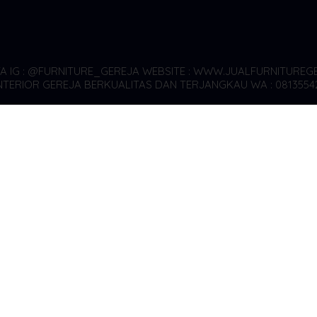
YA
IG : @FURNITURE_GEREJA WEBSITE : WWW.JUALFURNITUREGE
TERIOR GEREJA BERKUALITAS DAN TERJANGKAU WA : 0813554