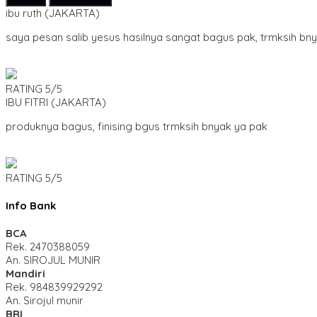
ibu ruth
(JAKARTA)
saya pesan salib yesus hasilnya sangat bagus pak, trmksih bn
RATING
5/5
IBU FITRI
(JAKARTA)
produknya bagus, finising bgus trmksih bnyak ya pak
RATING
5/5
Info Bank
BCA
Rek.
2470388059
An. SIROJUL MUNIR
Mandiri
Rek.
984839929292
An. Sirojul munir
BRI