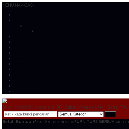
MENU NAVIGASI
Beranda
Artikel
dvscs
gallery
Cara Belanja
Cek Biaya Kirim
Cek Resi
gallery
gallery
Katalog
Konfirmasi
Kontak
Profil Kami
Testimonial
Artikel Terbaru
Buka jam 08.00 s/d jam 21.00 , Sabtu, Minggu & Hari Besar Tut
Cari
Butuh Bantuan?
Customer service
FURNITURE GEREJA
siap m