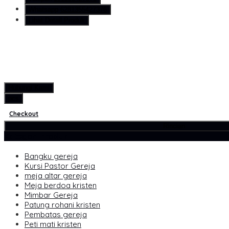
Whatsapp
6281355427376
Lihat Detail Produk
Hubungi Kami
pcs
Checkout
Rincian
Kategori Produk
Bangku gereja
Kursi Pastor Gereja
meja altar gereja
Meja berdoa kristen
Mimbar Gereja
Patung rohani kristen
Pembatas gereja
Peti mati kristen