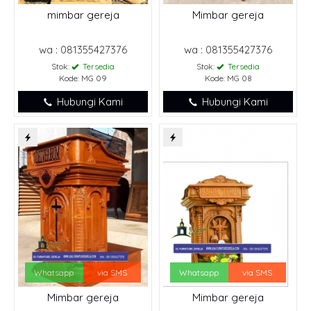
mimbar gereja
Mimbar gereja
wa : 081355427376
wa : 081355427376
Stok:
Tersedia
Stok:
Tersedia
Kode: MG 09
Kode: MG 08
Hubungi Kami
Hubungi Kami
Whatsapp
via SMS
Whatsapp
via SMS
Mimbar gereja
Mimbar gereja