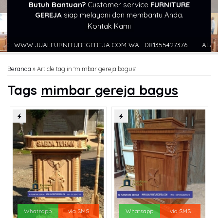
Butuh Bantuan?
Customer service
FURNITURE
GEREJA
siap melayani dan membantu Anda.
Kontak Kami
: WWW.JUALFURNITUREGEREJA.COM WA : 081355427376
ALAMAT : 
Beranda
»
Article tag in 'mimbar gereja bagus'
Tags
mimbar gereja bagus
Whatsapp
via SMS
Whatsapp
via SMS