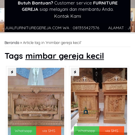
Butuh Bantuan?
Customer service
FURNITURE
GEREJA
siap melayani dan membantu Anda.
Kontak Kami
ALFURNITUREGEREJA.COM WA : 081355427376
ALAMAT : JL KECAP
Beranda
»
Article tag in 'mimbar gereja kecil'
Tags
mimbar gereja kecil
Whatsapp
via SMS
Whatsapp
via SMS