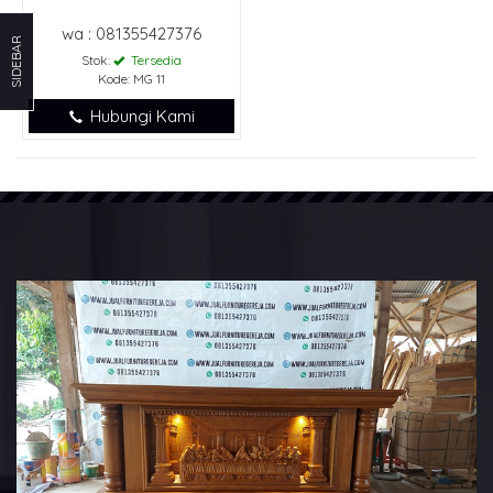
wa : 081355427376
SIDEBAR
Stok:
Tersedia
Kode: MG 11
Hubungi Kami