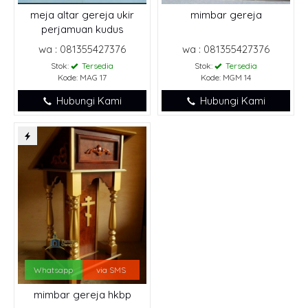
meja altar gereja ukir
mimbar gereja
perjamuan kudus
wa : 081355427376
wa : 081355427376
Stok:
Tersedia
Stok:
Tersedia
Kode: MAG 17
Kode: MGM 14
Hubungi Kami
Hubungi Kami
Whatsapp
via SMS
mimbar gereja hkbp