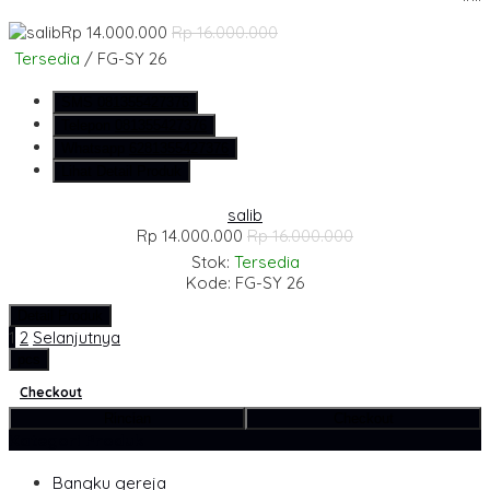
Rp 14.000.000
Rp 16.000.000
Tersedia
/ FG-SY 26
SMS
081355427376
Telepon
081355427376
Whatsapp
6281355427376
Lihat Detail Produk
salib
Rp 14.000.000
Rp 16.000.000
Stok:
Tersedia
Kode: FG-SY 26
Detail Produk
1
2
Selanjutnya
pcs
Checkout
Rincian
Checkout
Kategori Produk
Bangku gereja