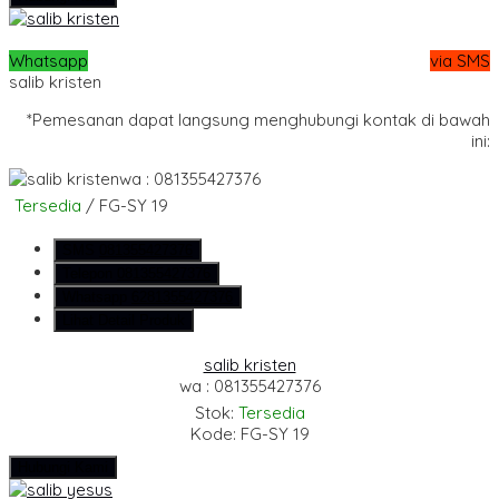
Whatsapp
via SMS
salib kristen
*Pemesanan dapat langsung menghubungi kontak di bawah
ini:
wa : 081355427376
Tersedia
/ FG-SY 19
SMS
081355427376
Telepon
081355427376
Whatsapp
6281355427376
Lihat Detail Produk
salib kristen
wa : 081355427376
Stok:
Tersedia
Kode: FG-SY 19
Hubungi Kami