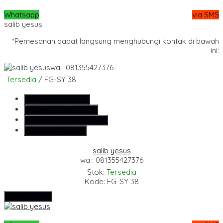
Whatsapp
via SMS
salib yesus
*Pemesanan dapat langsung menghubungi kontak di bawah
ini:
wa : 081355427376
Tersedia
/ FG-SY 38
SMS
081355427376
Telepon
081355427376
Whatsapp
6281355427376
Lihat Detail Produk
salib yesus
wa : 081355427376
Stok:
Tersedia
Kode: FG-SY 38
Hubungi Kami