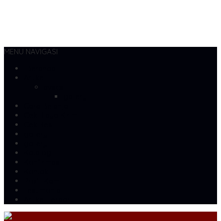
MENU NAVIGASI
Beranda
Artikel
dvscs
gallery
Cara Belanja
Cek Biaya Kirim
Cek Resi
gallery
gallery
Katalog
Konfirmasi
Kontak
Profil Kami
Testimonial
Artikel Terbaru