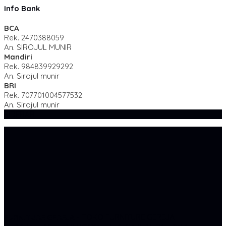
Info Bank
BCA
Rek.
2470388059
An. SIROJUL MUNIR
Mandiri
Rek.
984839929292
An. Sirojul munir
BRI
Rek.
707701004577532
An. Sirojul munir
SIDEBAR
FURNITURE GEREJA
- TOKO FURNITURE GEREJA