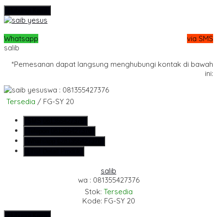
Hubungi Kami
Whatsapp
via SMS
salib
*Pemesanan dapat langsung menghubungi kontak di bawah
ini:
wa : 081355427376
Tersedia
/ FG-SY 20
SMS
081355427376
Telepon
081355427376
Whatsapp
6281355427376
Lihat Detail Produk
salib
wa : 081355427376
Stok:
Tersedia
Kode: FG-SY 20
Hubungi Kami