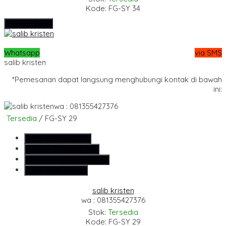
Kode: FG-SY 34
Hubungi Kami
Whatsapp
via SMS
salib kristen
*Pemesanan dapat langsung menghubungi kontak di bawah
ini:
wa : 081355427376
Tersedia
/ FG-SY 29
SMS
081355427376
Telepon
081355427376
Whatsapp
6281355427376
Lihat Detail Produk
salib kristen
wa : 081355427376
Stok:
Tersedia
Kode: FG-SY 29