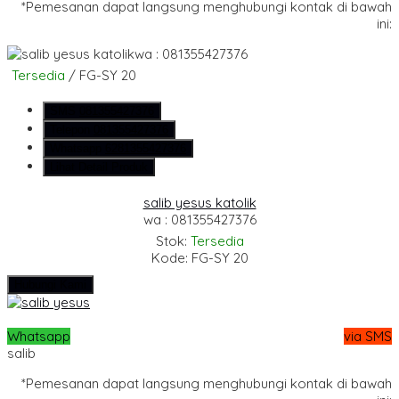
*Pemesanan dapat langsung menghubungi kontak di bawah
ini:
wa : 081355427376
Tersedia
/ FG-SY 20
SMS
081355427376
Telepon
081355427376
Whatsapp
6281355427376
Lihat Detail Produk
salib yesus katolik
wa : 081355427376
Stok:
Tersedia
Kode: FG-SY 20
Hubungi Kami
Whatsapp
via SMS
salib
*Pemesanan dapat langsung menghubungi kontak di bawah