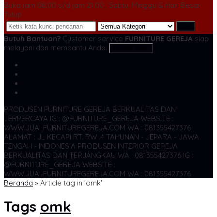
Buka jam 08.00 s/d jam 21.00 , Sabtu, Minggu & Hari Besar
Tutup
Cari
Butuh Bantuan?
Customer service
FURNITURE GEREJA
siap
melayani dan membantu Anda.
Kontak Kami
SMS
081355427376
TELP
081355427376
WA
6281355427376
admin@jualfurnituregereja.com
PRODUSEN FURNITURE GEREJA BERKUALITAS DAN
TERPERCAYA
IG : @FURNITURE_GEREJA WEBSITE :
WWW.JUALFURNITUREGEREJA.COM WA : 081355427376
ALAMAT : JL KECAPI RT. RW .4 TAHUNAN - JEPARA - JAWA
TENGAH - INDONESIA
PRODUSEN INTERIOR GEREJA
BERKUALITAS DAN TERJANGKAU WA : 081355427376
IG :
@FURNITURE_GEREJA WEBSITE :
WWW.JUALFURNITUREGEREJA.COM WA : 081355427376
Beranda
»
Article tag in 'omk'
Tags
omk