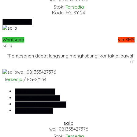
Stok:
Tersedia
Kode: FG-SY 24
Hubungi Kami
Whatsapp
via SMS
salib
*Pemesanan dapat langsung menghubungi kontak di bawah
ini:
wa : 081355427376
Tersedia
/ FG-SY 34
SMS
081355427376
Telepon
081355427376
Whatsapp
6281355427376
Lihat Detail Produk
salib
wa : 081355427376
Stok:
Tersedia