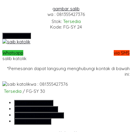
gambar salib
wa : 081355427376
Stok:
Tersedia
Kode: FG-SY 24
Hubungi Kami
Whatsapp
via SMS
salib katolik
*Pemesanan dapat langsung menghubungi kontak di bawah
ini:
wa : 081355427376
Tersedia
/ FG-SY 30
SMS
081355427376
Telepon
081355427376
Whatsapp
6281355427376
Lihat Detail Produk