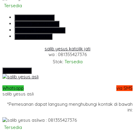
Tersedia
SMS
081355427376
Telepon
081355427376
Whatsapp
6281355427376
Lihat Detail Produk
salib yesus katolik jati
wa : 081355427376
Stok:
Tersedia
Hubungi Kami
Whatsapp
via SMS
salib yesus asli
*Pemesanan dapat langsung menghubungi kontak di bawah
ini:
wa : 081355427376
Tersedia