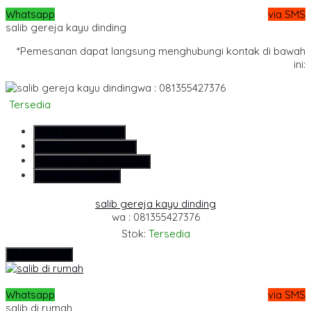
Whatsapp
via SMS
salib gereja kayu dinding
*Pemesanan dapat langsung menghubungi kontak di bawah
ini:
wa : 081355427376
Tersedia
SMS
081355427376
Telepon
081355427376
Whatsapp
6281355427376
Lihat Detail Produk
salib gereja kayu dinding
wa : 081355427376
Stok:
Tersedia
Hubungi Kami
Whatsapp
via SMS
salib di rumah