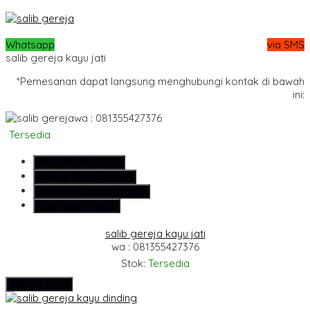
Whatsapp
via SMS
salib gereja kayu jati
*Pemesanan dapat langsung menghubungi kontak di bawah
ini:
wa : 081355427376
Tersedia
SMS
081355427376
Telepon
081355427376
Whatsapp
6281355427376
Lihat Detail Produk
salib gereja kayu jati
wa : 081355427376
Stok:
Tersedia
Hubungi Kami