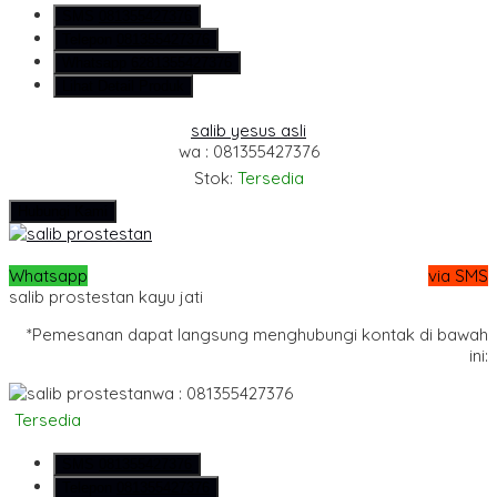
SMS
081355427376
Telepon
081355427376
Whatsapp
6281355427376
Lihat Detail Produk
salib yesus asli
wa : 081355427376
Stok:
Tersedia
Hubungi Kami
Whatsapp
via SMS
salib prostestan kayu jati
*Pemesanan dapat langsung menghubungi kontak di bawah
ini:
wa : 081355427376
Tersedia
SMS
081355427376
Telepon
081355427376