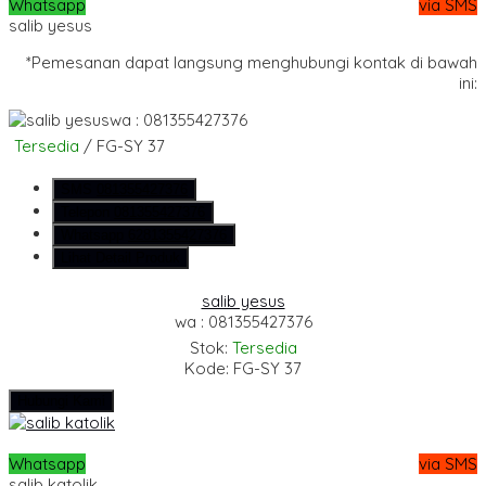
Whatsapp
via SMS
salib yesus
*Pemesanan dapat langsung menghubungi kontak di bawah
ini:
wa : 081355427376
Tersedia
/ FG-SY 37
SMS
081355427376
Telepon
081355427376
Whatsapp
6281355427376
Lihat Detail Produk
salib yesus
wa : 081355427376
Stok:
Tersedia
Kode: FG-SY 37
Hubungi Kami
Whatsapp
via SMS
salib katolik