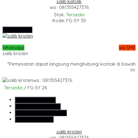
salib katolik
wa : 081355427376
Stok:
Tersedia
Kode: FG-SY 30
Hubungi Kami
Whatsapp
via SMS
salib kristen
*Pemesanan dapat langsung menghubungi kontak di bawah
ini:
wa : 081355427376
Tersedia
/ FG-SY 24
SMS
081355427376
Telepon
081355427376
Whatsapp
6281355427376
Lihat Detail Produk
salib kristen
wa : 081355427376