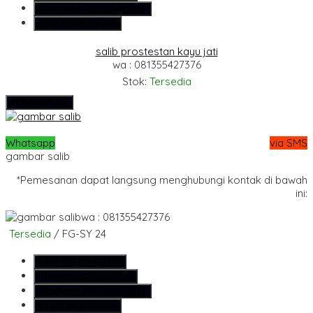
Whatsapp
6281355427376
Lihat Detail Produk
salib prostestan kayu jati
wa : 081355427376
Stok:
Tersedia
Hubungi Kami
Whatsapp
via SMS
gambar salib
*Pemesanan dapat langsung menghubungi kontak di bawah
ini:
wa : 081355427376
Tersedia
/ FG-SY 24
SMS
081355427376
Telepon
081355427376
Whatsapp
6281355427376
Lihat Detail Produk