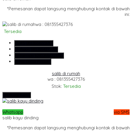
*Pemesanan dapat langsung menghubungi kontak di bawah
ini:
wa : 081355427376
Tersedia
SMS
081355427376
Telepon
081355427376
Whatsapp
6281355427376
Lihat Detail Produk
salib di rumah
wa : 081355427376
Stok:
Tersedia
Hubungi Kami
Whatsapp
via SMS
salib kayu dinding
*Pemesanan dapat langsung menghubungi kontak di bawah