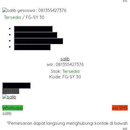
ini:
wa : 081355427376
Tersedia
/ FG-SY 30
SMS
081355427376
Telepon
081355427376
Whatsapp
6281355427376
Lihat Detail Produk
salib
wa : 081355427376
Stok:
Tersedia
Kode: FG-SY 30
Hubungi Kami
OFF 13%
Whatsapp
via SMS
salib
*Pemesanan dapat langsung menghubungi kontak di bawah
ini: