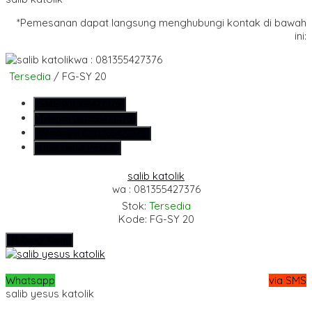
*Pemesanan dapat langsung menghubungi kontak di bawah
ini:
wa : 081355427376
Tersedia
/ FG-SY 20
SMS
081355427376
Telepon
081355427376
Whatsapp
6281355427376
Lihat Detail Produk
salib katolik
wa : 081355427376
Stok:
Tersedia
Kode: FG-SY 20
Hubungi Kami
Whatsapp
via SMS
salib yesus katolik