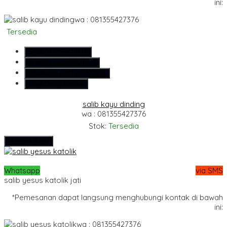
ini:
wa : 081355427376
Tersedia
SMS
081355427376
Telepon
081355427376
Whatsapp
6281355427376
Lihat Detail Produk
salib kayu dinding
wa : 081355427376
Stok:
Tersedia
Hubungi Kami
Whatsapp
via SMS
salib yesus katolik jati
*Pemesanan dapat langsung menghubungi kontak di bawah
ini:
wa : 081355427376