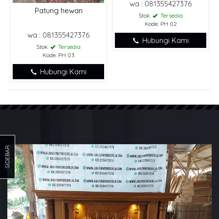
wa : 081355427376
Patung hewan
Stok:
Tersedia
Kode: PH 02
wa : 081355427376
Hubungi Kami
Stok:
Tersedia
Kode: PH 03
Hubungi Kami
SIDEBAR