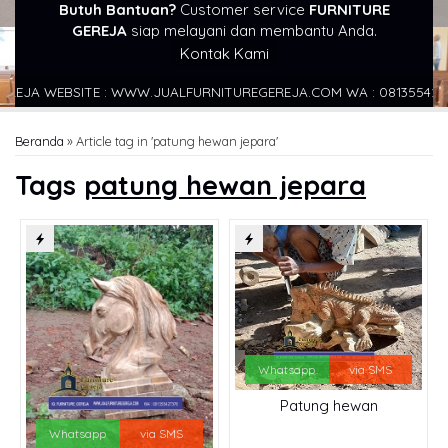
Butuh Bantuan?
Customer service
FURNITURE
GEREJA
siap melayani dan membantu Anda.
Kontak Kami
JA WEBSITE : WWW.JUALFURNITUREGEREJA.COM WA : 081355427376
Beranda
»
Article tag in 'patung hewan jepara'
Tags
patung hewan jepara
Whatsapp
via SMS
Patung hewan
Whatsapp
via SMS