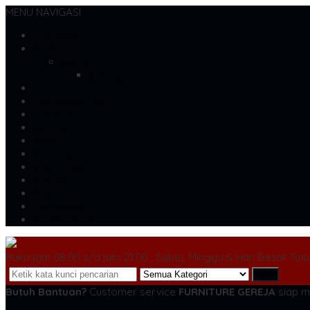
MENU NAVIGASI
Beranda
Artikel
dvscs
gallery
Cara Belanja
Cek Biaya Kirim
Cek Resi
gallery
gallery
Katalog
Konfirmasi
Kontak
Profil Kami
Testimonial
Artikel Terbaru
Buka jam 08.00 s/d jam 21.00 , Sabtu, Minggu & Hari Besar Tut
Cari
Butuh Bantuan?
Customer service
FURNITURE GEREJA
siap m