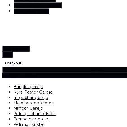
Whatsapp
6281355427376
Lihat Detail Produk
Hubungi Kami
pcs
Checkout
Rincian
Kategori Produk
Bangku gereja
Kursi Pastor Gereja
meja altar gereja
Meja berdoa kristen
Mimbar Gereja
Patung rohani kristen
Pembatas gereja
Peti mati kristen