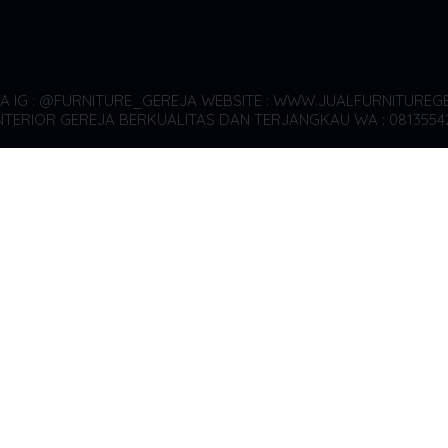
YA
IG : @FURNITURE_GEREJA WEBSITE : WWW.JUALFURNITUREGE
TERIOR GEREJA BERKUALITAS DAN TERJANGKAU WA : 0813554