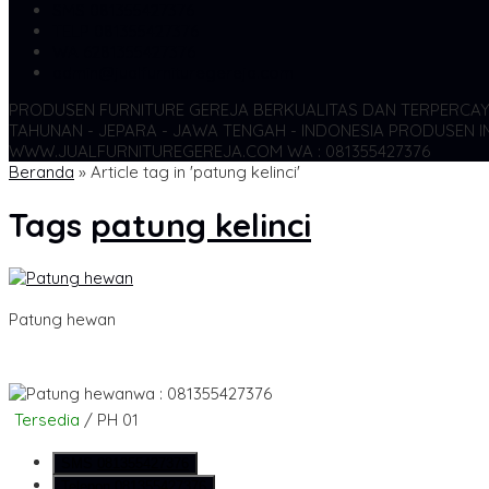
SMS
081355427376
TELP
081355427376
WA
6281355427376
admin@jualfurnituregereja.com
PRODUSEN FURNITURE GEREJA BERKUALITAS DAN TERPERCA
TAHUNAN - JEPARA - JAWA TENGAH - INDONESIA
PRODUSEN IN
WWW.JUALFURNITUREGEREJA.COM WA : 081355427376
Beranda
»
Article tag in 'patung kelinci'
Tags
patung kelinci
Patung hewan
wa : 081355427376
Tersedia
/ PH 01
SMS
081355427376
Telepon
081355427376