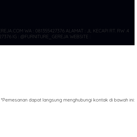
REJA.COM WA : 081355427376
ALAMAT : JL KECAPI RT. RW .4
27376
IG : @FURNITURE_GEREJA WEBSITE :
*Pemesanan dapat langsung menghubungi kontak di bawah ini: