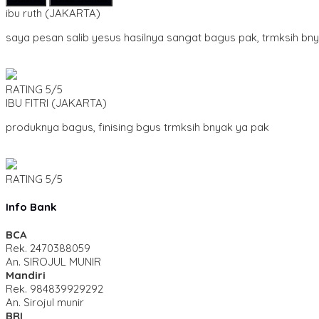
ibu ruth
(JAKARTA)
saya pesan salib yesus hasilnya sangat bagus pak, trmksih bn
RATING
5/5
IBU FITRI
(JAKARTA)
produknya bagus, finising bgus trmksih bnyak ya pak
RATING
5/5
Info Bank
BCA
Rek.
2470388059
An. SIROJUL MUNIR
Mandiri
Rek.
984839929292
An. Sirojul munir
BRI