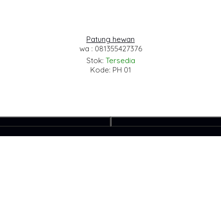
Patung hewan
wa : 081355427376
Stok:
Tersedia
Kode: PH 01