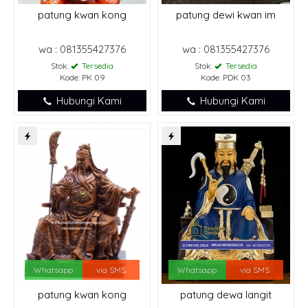
patung kwan kong
patung dewi kwan im
wa : 081355427376
wa : 081355427376
Stok:
Tersedia
Stok:
Tersedia
Kode: PK 09
Kode: PDK 03
Hubungi Kami
Hubungi Kami
Whatsapp
via SMS
Whatsapp
via SMS
patung kwan kong
patung dewa langit