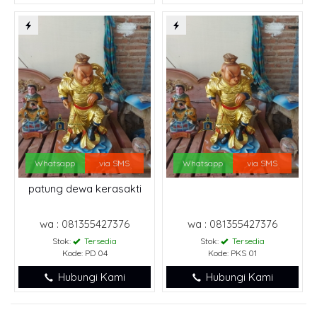
Whatsapp
via SMS
Whatsapp
via SMS
patung dewa kerasakti
wa : 081355427376
wa : 081355427376
Stok:
Tersedia
Stok:
Tersedia
Kode: PD 04
Kode: PKS 01
Hubungi Kami
Hubungi Kami