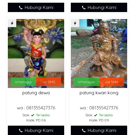
Hubungi Kami
Hubungi Kami
Whatsapp
via SMS
Whatsapp
via SMS
patung dewa
patung kwan kong
wa : 081355427376
wa : 081355427376
Stok:
Tersedia
Stok:
Tersedia
Kode: PD 06
Kode: PD 09
Hubungi Kami
Hubungi Kami