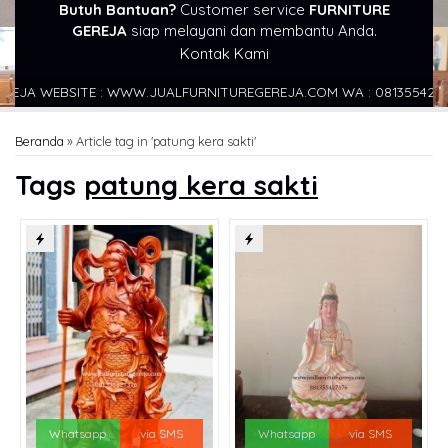
Butuh Bantuan?
Customer service
FURNITURE
GEREJA
siap melayani dan membantu Anda.
Kontak Kami
JA WEBSITE : WWW.JUALFURNITUREGEREJA.COM WA : 081355427376
Beranda
»
Article tag in 'patung kera sakti'
Tags
patung kera sakti
Whatsapp
via SMS
Whatsapp
via SMS