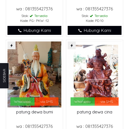
wa : 081355427376
wa : 081355427376
Stok:
Tersedia
Stok:
Tersedia
Kode: FG- PKW -12
Kode: PD 10
Hubungi Kami
Hubungi Kami
SIDEBAR
Whatsapp
via SMS
Whatsapp
via SMS
patung dewa bumi
patung dewa cina
wa : 081355427376
wa : 081355427376