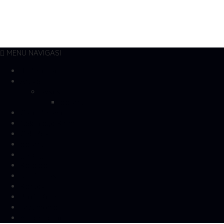
MENU NAVIGASI
Beranda
Artikel
dvscs
gallery
Cara Belanja
Cek Biaya Kirim
Cek Resi
gallery
gallery
Katalog
Konfirmasi
Kontak
Profil Kami
Testimonial
Artikel Terbaru