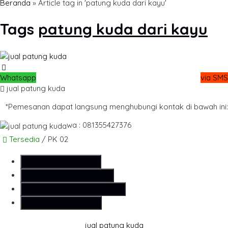
Beranda
»
Article tag in 'patung kuda dari kayu'
Tags
patung kuda dari kayu
Whatsapp
via SMS
jual patung kuda
*Pemesanan dapat langsung menghubungi kontak di bawah ini:
wa : 081355427376
Tersedia
/ PK 02
SMS
081355427376
Telepon
081355427376
Whatsapp
6281355427376
Lihat Detail Produk
jual patung kuda