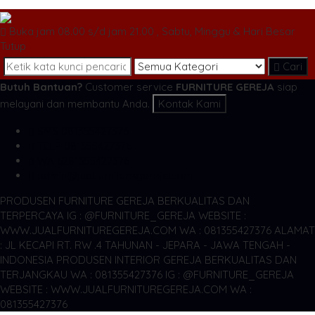
Buka jam 08.00 s/d jam 21.00 , Sabtu, Minggu & Hari Besar
Tutup
Cari
Butuh Bantuan?
Customer service
FURNITURE GEREJA
siap
melayani dan membantu Anda.
Kontak Kami
SMS
081355427376
TELP
081355427376
WA
6281355427376
admin@jualfurnituregereja.com
PRODUSEN FURNITURE GEREJA BERKUALITAS DAN
TERPERCAYA
IG : @FURNITURE_GEREJA WEBSITE :
WWW.JUALFURNITUREGEREJA.COM WA : 081355427376
ALAMAT
: JL KECAPI RT. RW .4 TAHUNAN - JEPARA - JAWA TENGAH -
INDONESIA
PRODUSEN INTERIOR GEREJA BERKUALITAS DAN
TERJANGKAU WA : 081355427376
IG : @FURNITURE_GEREJA
WEBSITE : WWW.JUALFURNITUREGEREJA.COM WA :
081355427376