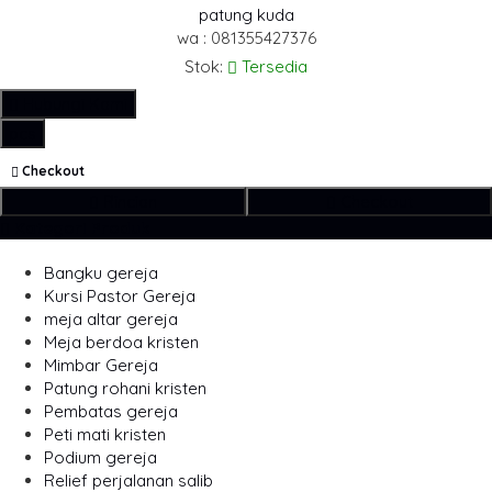
patung kuda
wa : 081355427376
Stok:
Tersedia
Hubungi Kami
pcs
Checkout
Rincian
Checkout
Kategori Produk
Bangku gereja
Kursi Pastor Gereja
meja altar gereja
Meja berdoa kristen
Mimbar Gereja
Patung rohani kristen
Pembatas gereja
Peti mati kristen
Podium gereja
Relief perjalanan salib