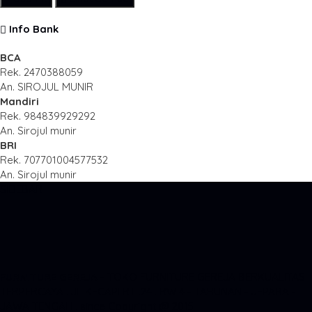
Info Bank
BCA
Rek.
2470388059
An. SIROJUL MUNIR
Mandiri
Rek.
984839929292
An. Sirojul munir
BRI
Rek.
707701004577532
An. Sirojul munir
SIDEBAR
FURNITURE GEREJA
- TOKO FURNITURE GEREJA BERKUALITAS
TERPERCAYA . JL KECAPI RT .24 . RW 4 - TAHUNAN - JEPARA -
JAWA TENGAH . since Copyright @ 2015