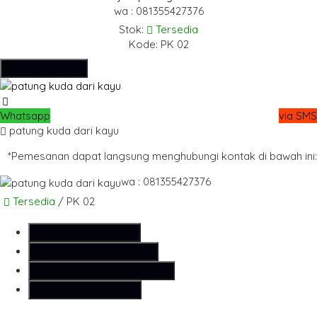
wa : 081355427376
Stok:
Tersedia
Kode: PK 02
Hubungi Kami
Whatsapp
via SMS
patung kuda dari kayu
*Pemesanan dapat langsung menghubungi kontak di bawah ini:
wa : 081355427376
Tersedia
/ PK 02
SMS
081355427376
Telepon
081355427376
Whatsapp
6281355427376
Lihat Detail Produk