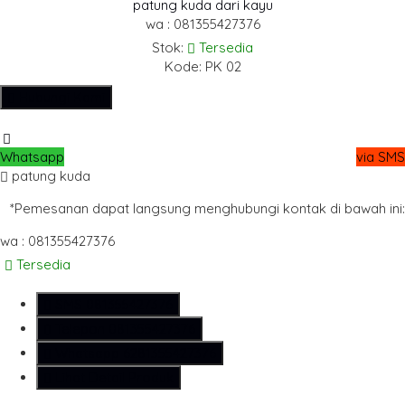
patung kuda dari kayu
wa : 081355427376
Stok:
Tersedia
Kode: PK 02
Hubungi Kami
Whatsapp
via SMS
patung kuda
*Pemesanan dapat langsung menghubungi kontak di bawah ini:
wa : 081355427376
Tersedia
SMS
081355427376
Telepon
081355427376
Whatsapp
6281355427376
Lihat Detail Produk