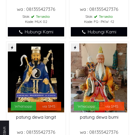
wa : 081355427376
wa : 081355427376
Stok:
Tersedia
Stok:
Tersedia
Kode: MLK 02
Kode: FG- PKW -12
Hubungi Kami
Hubungi Kami
Whatsapp
via SMS
Whatsapp
via SMS
patung dewa langit
patung dewa bumi
SIDEBAR
wa : 081355427376
wa : 081355427376