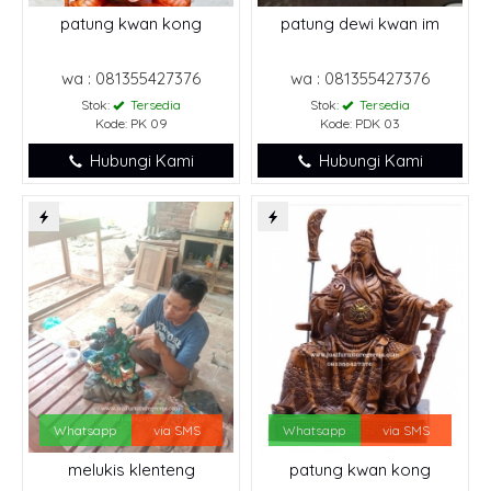
patung kwan kong
patung dewi kwan im
wa : 081355427376
wa : 081355427376
Stok:
Tersedia
Stok:
Tersedia
Kode: PK 09
Kode: PDK 03
Hubungi Kami
Hubungi Kami
Whatsapp
via SMS
Whatsapp
via SMS
melukis klenteng
patung kwan kong