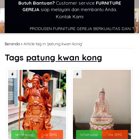
Butuh Bantuan?
Customer service
FURNITURE
GEREJA
siap melayani dan membantu Anda.
Kontak Kami
PRODUSEN FURNITURE GEREJA BERKUALITAS DAN TERPER
Beranda
»
Article tag in 'patung kwan kong'
Tags
patung kwan kong
Whatsapp
via SMS
Whatsapp
via SMS