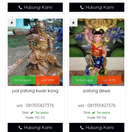
Hubungi Kami
Hubungi Kami
Whatsapp
via SMS
Whatsapp
via SMS
jual patung kwan kong
patung dewa
wa : 081355427376
wa : 081355427376
Stok:
Tersedia
Stok:
Tersedia
Kode: PD 03
Kode: PD 06
Hubungi Kami
Hubungi Kami