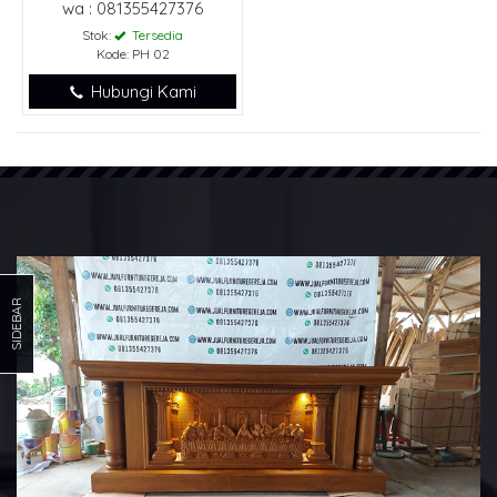
wa : 081355427376
Stok:
Tersedia
Kode: PH 02
Hubungi Kami
SIDEBAR