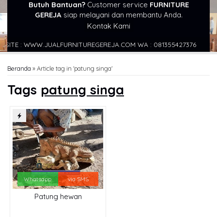
Butuh Bantuan?
Customer service
FURNITURE
GEREJA
siap melayani dan membantu Anda.
Kontak Kami
TE : WWW.JUALFURNITUREGEREJA.COM WA : 081355427376
ALAMA
Beranda
»
Article tag in 'patung singa'
Tags
patung singa
Whatsapp
via SMS
Patung hewan