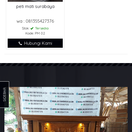
peti mati surabaya
wa : 081355427376
Stok:
Tersedia
Kode: PM 02
Hubungi Kami
SIDEBAR