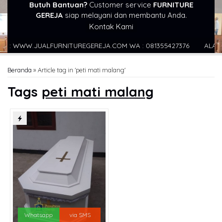
Butuh Bantuan?
Customer service
FURNITURE
GEREJA
siap melayani dan membantu Anda.
Kontak Kami
: WWW.JUALFURNITUREGEREJA.COM WA : 081355427376
ALAMAT : 
Beranda
»
Article tag in 'peti mati malang'
Tags
peti mati malang
Whatsapp
via SMS