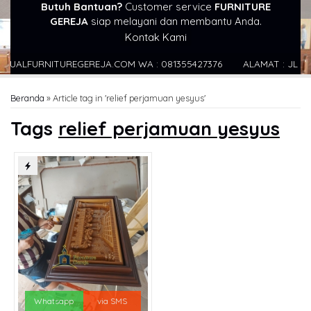
Butuh Bantuan?
Customer service
FURNITURE
GEREJA
siap melayani dan membantu Anda.
Kontak Kami
LFURNITUREGEREJA.COM WA : 081355427376
ALAMAT : JL KECAP
Beranda
»
Article tag in 'relief perjamuan yesyus'
Tags
relief perjamuan yesyus
Whatsapp
via SMS